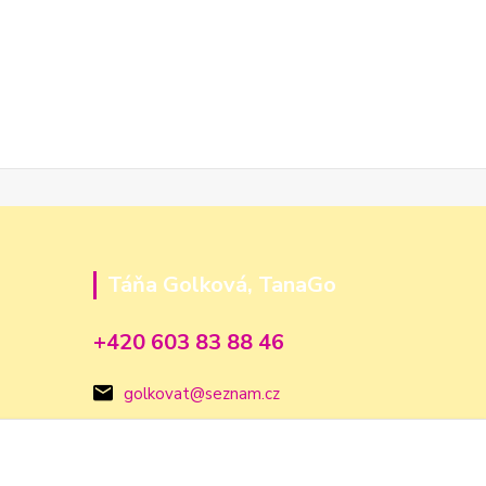
Táňa Golková, TanaGo
+420 603 83 88 46
golkovat@seznam.cz