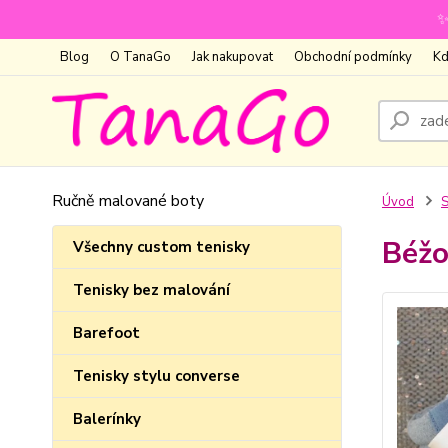
✨
Blog
O TanaGo
Jak nakupovat
Obchodní podmínky
Kd
Ručně malované boty
Úvod
S
Béžo
Všechny custom tenisky
Tenisky bez malování
Barefoot
Tenisky stylu converse
Balerínky