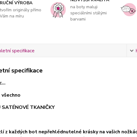
RUČNÍ VÝROBA
na boty maluji
tvořím originály přímo
speciálními stálými
Vám na míru
barvami
etní specifikace
tní specifikace
...
ci všechno
U SATÉNOVÉ TKANIČKY
uzlí z každých bot nepřehlédnutelné krásky na vašich nožk