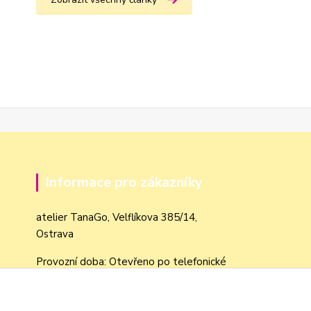
Informace pro zákazníky
atelier TanaGo, Velflíkova 385/14,
Ostrava
Provozní doba: Otevřeno po telefonické
domluvě dle objednávek
Obchodní podmínky