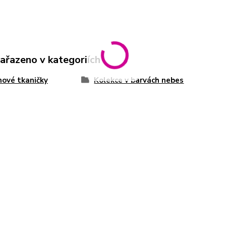
zařazeno v kategoriích
ové tkaničky
Kolekce v barvách nebes