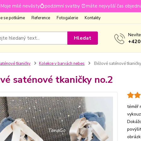
Moje milé nevěsty💍podzimní svatby ⏰máte nejvyšší čas objedn
e se potkáme
Reference
Fotogalerie
Kontakty
Nevíte
Hledat
+420
aténové tkaničky
Kolekce v barvách nebes
Béžové saténové tkaničky
vé saténové tkaničky no.2
téměř 
vykouz
Dokážo
povýši
obrázk