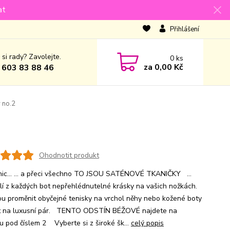
at
Přihlášení
 si rady? Zavolejte.
0
ks
za
0,00 Kč
 603 83 88 46
 no.2
Ohodnotit produkt
nic... ... a přeci všechno TO JSOU SATÉNOVÉ TKANIČKY ...
lí z každých bot nepřehlédnutelné krásky na vašich nožkách.
u proměnit obyčejné tenisky na vrchol něhy nebo kožené boty
t na luxusní pár. TENTO ODSTÍN BÉŽOVÉ najdete na
u pod číslem 2 Vyberte si z široké šk...
celý popis