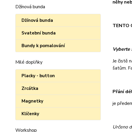
něhy neb
Džínová bunda
Džínová bunda
TENTO O
Svatební bunda
Bundy k pomalování
Vyberte s
Je čistě 
Milé doplňky
šatům. Fan
Placky - button
Zrcátka
Přání dé
Magnetky
je přede
Klíčenky
Určeno d
Workshop