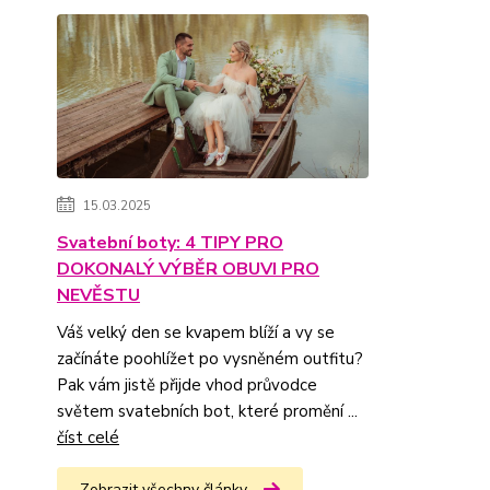
15.03.2025
Svatební boty: 4 TIPY PRO
DOKONALÝ VÝBĚR OBUVI PRO
NEVĚSTU
Váš velký den se kvapem blíží a vy se
začínáte poohlížet po vysněném outfitu?
Pak vám jistě přijde vhod průvodce
světem svatebních bot, které promění ...
číst celé
Zobrazit všechny články