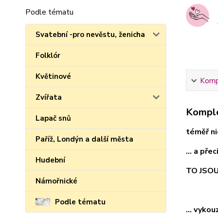
Podle tématu
Svatební -pro nevěstu, ženicha
Folklór
Květinové
Kompl
Zvířata
Komple
Lapač snů
téměř nic
Paříž, Londýn a další města
... a pře
Hudební
TO JSO
Námořnické
Podle tématu
... vyko