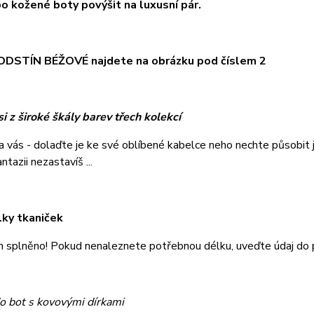
o kožené boty povýšit na luxusní pár.
DSTÍN BÉŽOVÉ najdete na obrázku pod číslem 2
i z široké škály barev třech kolekcí
na vás - dolaďte je ke své oblíbené kabelce neho nechte působi
tazii nezastavíš ...
lky tkaniček
m splněno! Pokud nenaleznete potřebnou délku, uveďte údaj do
o bot s kovovými dírkami