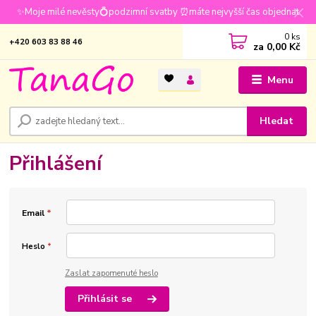
✨Moje milé nevěsty💍podzimní svatby ⏰máte nejvyšší čas objednat
0
ks
+420 603 83 88 46
za
0,00 Kč
Menu
Hledat
Přihlášení
Email
*
Heslo
*
Zaslat zapomenuté heslo
Přihlásit se