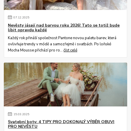
07
.
12
.
2025
Nevěsty jásají nad barvou roku 2026! Tato se totiž bude
líbit opravdu každé
Každý rok přináší společnost Pantone novou paletu barev, která
ovlivňuje trendy v módě a samozřejmě i svatbách. Po loňské
Mocha Mousse přichází pro ro...
číst celé
15
.
03
.
2025
Svatební boty: 4 TIPY PRO DOKONALÝ VÝBĚR OBUVI
PRO NEVĚSTU