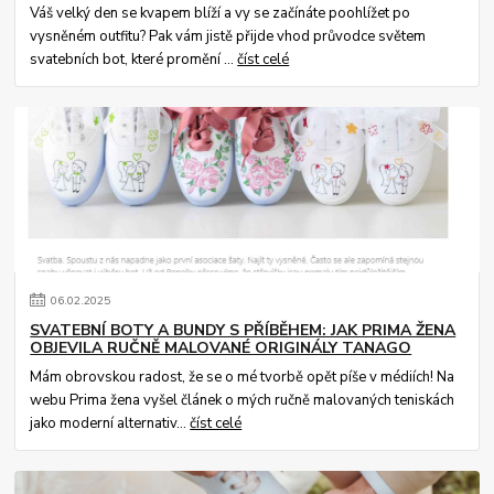
Váš velký den se kvapem blíží a vy se začínáte poohlížet po
vysněném outfitu? Pak vám jistě přijde vhod průvodce světem
svatebních bot, které promění ...
číst celé
06
.
02
.
2025
SVATEBNÍ BOTY A BUNDY S PŘÍBĚHEM: JAK PRIMA ŽENA
OBJEVILA RUČNĚ MALOVANÉ ORIGINÁLY TANAGO
Mám obrovskou radost, že se o mé tvorbě opět píše v médiích! Na
webu Prima žena vyšel článek o mých ručně malovaných teniskách
jako moderní alternativ...
číst celé