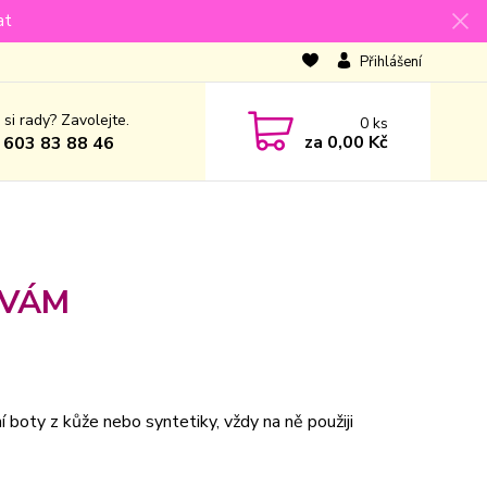
at
Přihlášení
 si rady? Zavolejte.
0
ks
za
0,00 Kč
 603 83 88 46
ÍVÁM
 boty z kůže nebo syntetiky, vždy na ně použiji