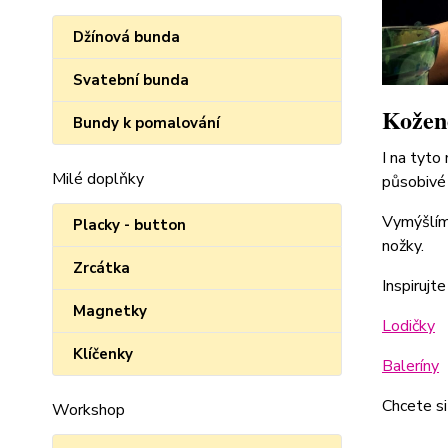
Džínová bunda
Svatební bunda
Kožené
Bundy k pomalování
I na tyto
Milé doplňky
působivé 
Vymýšlím 
Placky - button
nožky.
Zrcátka
Inspirujte
Magnetky
Lodičky
Klíčenky
Baleríny
Chcete si
Workshop