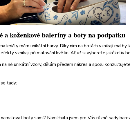
 a koženkové baleríny a boty na podpatku
 materiály mám unikátní barvy. Díky nim na botách vznikají malby
efekty vznikají při malování květin. Ať už si vyberete jakékoliv b
na ně unikátní vzory, dělám předem nákres a spolu konzultujete
 se tady:
 namalovat boty sami? Namíchala jsem pro Vás různé sady barev