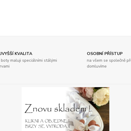
JVYŠŠÍ KVALITA
OSOBNÍ PŘÍSTUP
 boty maluji speciálními stálými
na všem se společně p
rvami
domluvíme