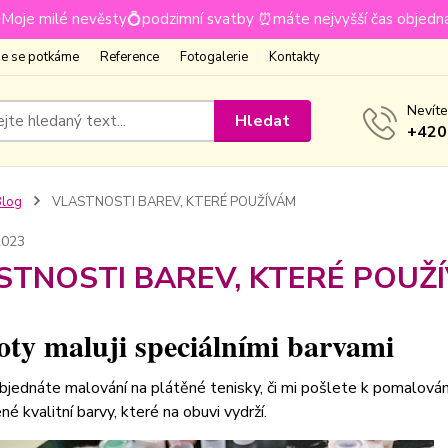
Moje milé nevěsty💍podzimní svatby ⏰máte nejvyšší čas objedn
e se potkáme
Reference
Fotogalerie
Kontakty
Nevíte
Hledat
+420
Blog
VLASTNOSTI BAREV, KTERÉ POUŽÍVÁM
2023
STNOSTI BAREV, KTERÉ POUŽ
oty maluji speciálními barvami
objednáte malování na plátěné tenisky, či mi pošlete k pomalování
é kvalitní barvy, které na obuvi vydrží.