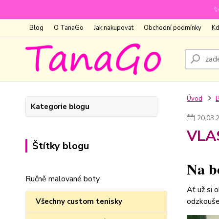
✨
Blog
O TanaGo
Jak nakupovat
Obchodní podmínky
Kd
Úvod
Kategorie blogu
20
.
03
.
VLA
Štítky blogu
Na b
Ručně malované boty
Ať už si 
odzkoušen
Všechny custom tenisky