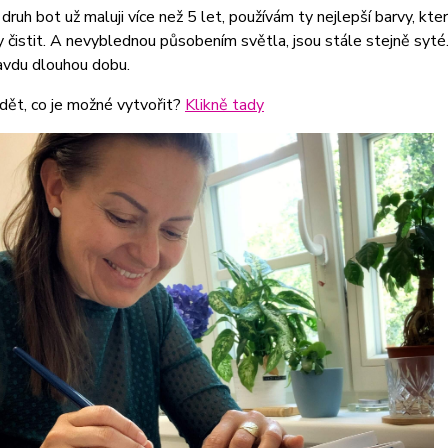
druh bot už maluji více než 5 let, používám ty nejlepší barvy, které
y čistit. A nevyblednou působením světla, jsou stále stejně syté
avdu dlouhou dobu.
dět, co je možné vytvořit?
Klikně tady