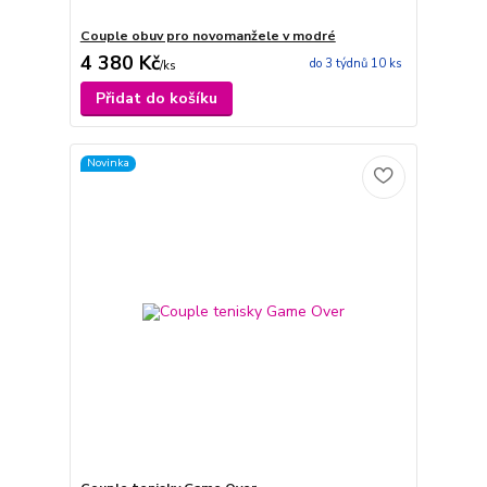
Couple obuv pro novomanžele v modré
4 380 Kč
do 3 týdnů 10 ks
/
ks
Přidat do košíku
Novinka