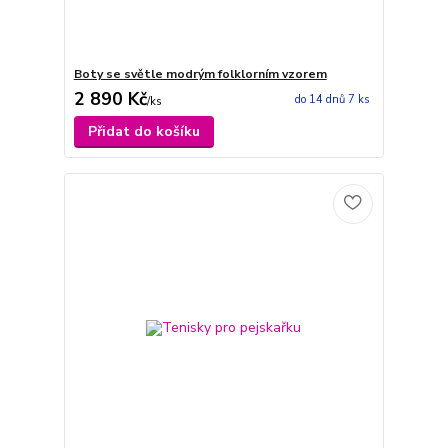
Boty se světle modrým folklorním vzorem
2 890 Kč
do 14 dnů 7 ks
/
ks
Přidat do košíku