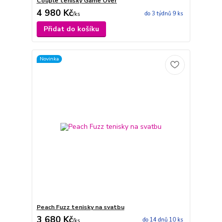
Couple tenisky Game Over
4 980 Kč
do 3 týdnů 9 ks
/
ks
Přidat do košíku
Novinka
Peach Fuzz tenisky na svatbu
3 680 Kč
do 14 dnů 10 ks
/
ks