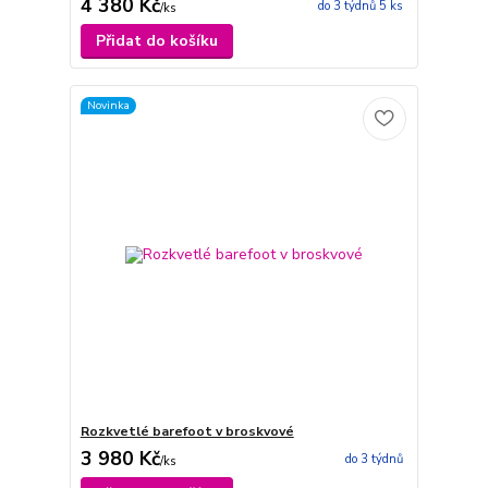
4 380 Kč
do 3 týdnů 5 ks
/
ks
Přidat do košíku
Novinka
Rozkvetlé barefoot v broskvové
3 980 Kč
do 3 týdnů
/
ks