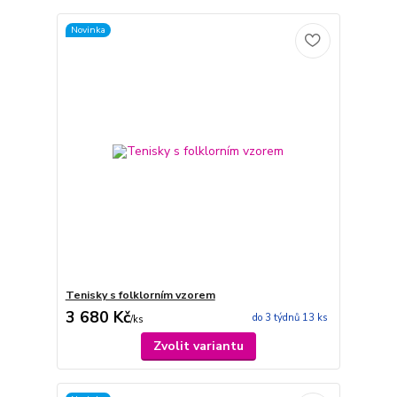
Novinka
Tenisky s folklorním vzorem
3 680 Kč
do 3 týdnů 13 ks
/
ks
Zvolit variantu