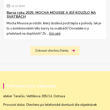
12
.
12
.
2024
Barva roku 2025: MOCHA MOUSSE A JEJÍ KOUZLO NA
SVATBÁCH
Mocha Mousse je odstín, který dodává pocit tepla a pohody. Jak je
to s kombinováním této barvy na svatbách? Dovedete si ji
představit na doplňcích? Zh...
číst celé
Zobrazit všechny články
Informace pro zákazníky
atelier TanaGo, Velflíkova 385/14, Ostrava
Provozní doba: Otevřeno po telefonické domluvě dle objednávek