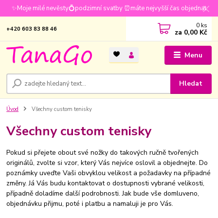
✨Moje milé nevěsty💍podzimní svatby ⏰máte nejvyšší čas objednat
0
ks
+420 603 83 88 46
za
0,00 Kč
Menu
Hledat
Úvod
Všechny custom tenisky
Všechny custom tenisky
Pokud si přejete obout své nožky do takových ručně tvořených
originálů, zvolte si vzor, který Vás nejvíce oslovil a objednejte. Do
poznámky uveďte Vaši obvyklou velikost a požadavky na případné
změny. Já Vás budu kontaktovat o dostupnosti vybrané velikosti,
případně doladíme další podrobnosti. Jak bude vše domluveno,
objednávku přijmu, poté i platbu a namaluji je pro Vás.