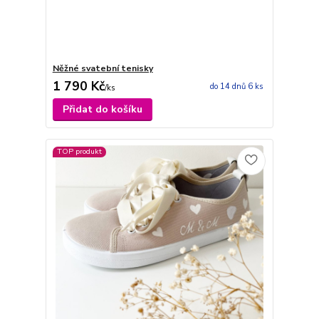
Něžné svatební tenisky
1 790 Kč
do 14 dnů 6 ks
/
ks
Přidat do košíku
TOP produkt