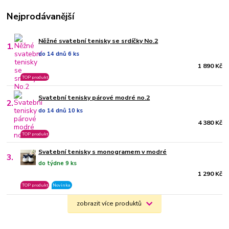
Nejprodávanější
Něžné svatební tenisky se srdíčky No.2
1.
do 14 dnů 6 ks
1 890 Kč
TOP produkt
Svatební tenisky párové modré no.2
2.
do 14 dnů 10 ks
4 380 Kč
TOP produkt
Svatební tenisky s monogramem v modré
3.
do týdne 9 ks
1 290 Kč
TOP produkt
Novinka
zobrazit více produktů