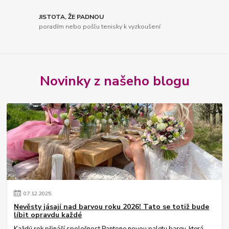
JISTOTA, ŽE PADNOU
poradím nebo pošlu tenisky k vyzkoušení
Novinky z našeho blogu
07
.
12
.
2025
Nevěsty jásají nad barvou roku 2026! Tato se totiž bude
líbit opravdu každé