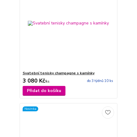
Svatební tenisky champagne s kamínky
3 080 Kč
do 3 týdnů 10 ks
/
ks
Přidat do košíku
Novinka