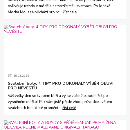
Každý rok přináší společnost Pantone novou paletu barev, která
ovlivňuje trendy v módě a samozřejmě i svatbách. Po loňské
Mocha Mousse přichází pro ro...
číst celé
15
.
03
.
2025
Svatební boty: 4 TIPY PRO DOKONALÝ VÝBĚR OBUVI
PRO NEVĚSTU
Váš velký den se kvapem blíží a vy se začínáte poohlížet po
vysněném outfitu? Pak vám jistě přijde vhod průvodce světem
svatebních bot, které promění ...
číst celé