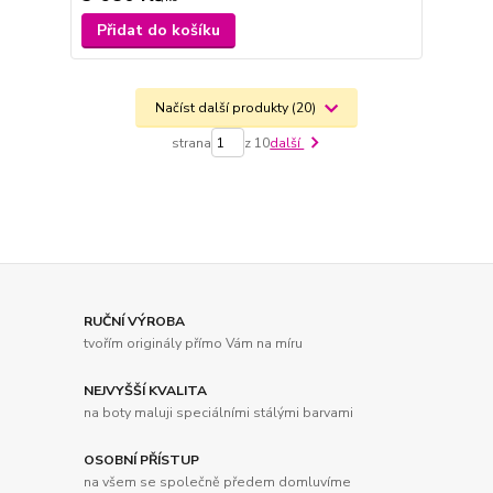
Přidat do košíku
Načíst další produkty (20)
strana
z 10
další
RUČNÍ VÝROBA
tvořím originály přímo Vám na míru
NEJVYŠŠÍ KVALITA
na boty maluji speciálními stálými barvami
OSOBNÍ PŘÍSTUP
na všem se společně předem domluvíme