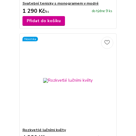
Svatební tenisky s monogramem v modré
1 290 Kč
do týdne 9 ks
/
ks
Přidat do košíku
Novinka
Rozkvetlé lučními květy