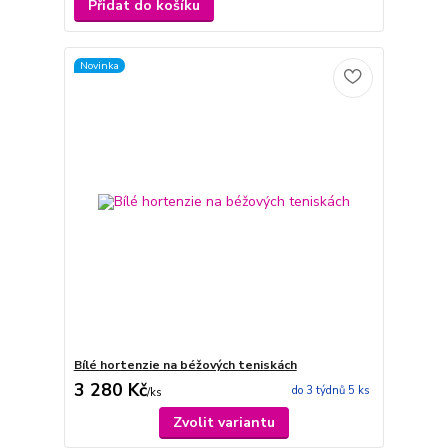
Přidat do košíku
Novinka
Bílé hortenzie na béžových teniskách
3 280 Kč
do 3 týdnů 5 ks
/
ks
Zvolit variantu