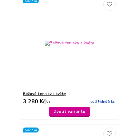
Novinka
Béžové tenisky s květy
3 280 Kč
do 3 týdnů 5 ks
/
ks
Zvolit variantu
Novinka