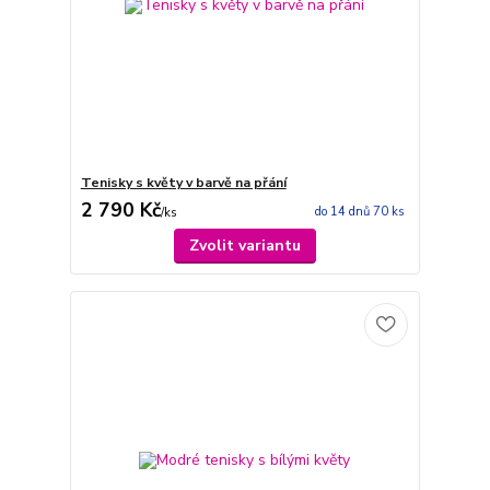
Tenisky s květy v barvě na přání
2 790 Kč
do 14 dnů 70 ks
/
ks
Zvolit variantu