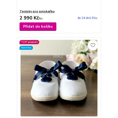
Tenisky pro pejskařku
2 990 Kč
do 14 dnů 9 ks
/
ks
Přidat do košíku
TOP produkt
Novinka