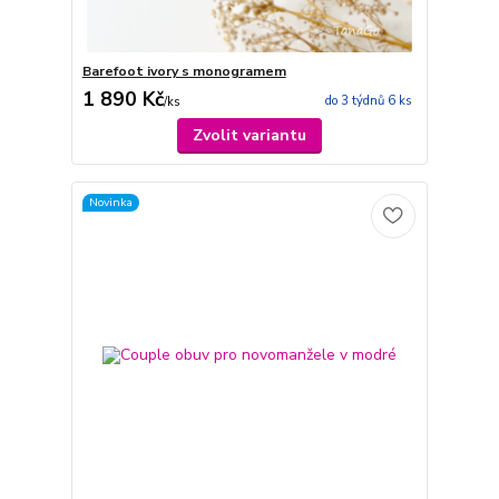
Barefoot ivory s monogramem
1 890 Kč
do 3 týdnů 6 ks
/
ks
Zvolit variantu
Novinka