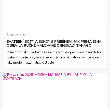
06
.
02
.
2025
SVATEBNÍ BOTY A BUNDY S PŘÍBĚHEM: JAK PRIMA ŽENA
OBJEVILA RUČNĚ MALOVANÉ ORIGINÁLY TANAGO
Mám obrovskou radost, že se o mé tvorbě opět píše v médiích! Na
webu Prima žena vyšel článek o mých ručně malovaných teniskách
jako moderní alternativ...
číst celé