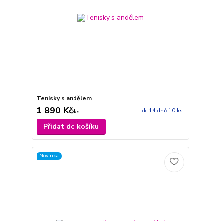
Tenisky s andělem
1 890 Kč
do 14 dnů 10 ks
/
ks
Přidat do košíku
Novinka