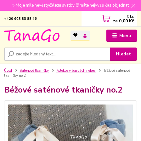
✨Moje milé nevěsty💍letní svatby ⏰máte nejvyšší čas objednat
0
ks
+420 603 83 88 46
za
0,00 Kč
Menu
Hledat
Úvod
Saténové tkaničky
Kolekce v barvách nebes
Béžové saténové
tkaničky no.2
Béžové saténové tkaničky no.2