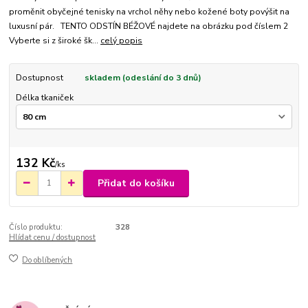
proměnit obyčejné tenisky na vrchol něhy nebo kožené boty povýšit na
luxusní pár. TENTO ODSTÍN BÉŽOVÉ najdete na obrázku pod číslem 2
Vyberte si z široké šk...
celý popis
Dostupnost
skladem (odeslání do 3 dnů)
Délka tkaniček
132 Kč
/
ks
Přidat do košíku
Číslo produktu:
328
Hlídat cenu / dostupnost
Do oblíbených