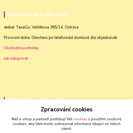
Informace pro zákazníky
atelier TanaGo, Velflíkova 385/14, Ostrava
Provozní doba: Otevřeno po telefonické domluvě dle objednávek
Obchodní podmínky
Jak nakupovat
Táňa Golková, TanaGo
Zpracování cookies
+420 603 83 88 46
Náš e-shop a partneři potřebují Váš
souhlas
s použitím souborů
cookies, aby Vám mohli zobrazovat informace týkající se Vašich
golkovat@seznam.cz
zájmů.