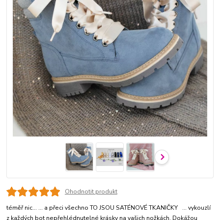
Ohodnotit produkt
téměř nic... ... a přeci všechno TO JSOU SATÉNOVÉ TKANIČKY ... vykouzlí
z každých bot nepřehlédnutelné krásky na vašich nožkách. Dokážou