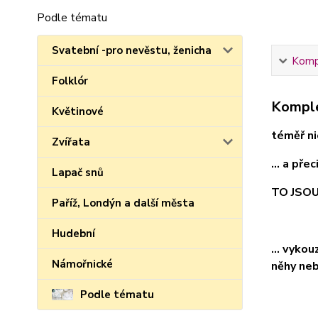
Podle tématu
Svatební -pro nevěstu, ženicha
Kompl
Folklór
Komple
Květinové
téměř nic
Zvířata
... a pře
Lapač snů
TO JSO
Paříž, Londýn a další města
Hudební
... vyko
Námořnické
něhy neb
Podle tématu