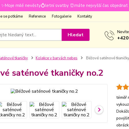
✨Moje milé nevěsty💍letní svatby ⏰máte nejvyšší čas objednat
e se potkáme
Reference
Fotogalerie
Kontakty
Nevíte
Hledat
+420
aténové tkaničky
Kolekce v barvách nebes
Béžové saténové tkaničky
vé saténové tkaničky no.2
téměř 
vykouz
Dokážo
povýši
obrázk