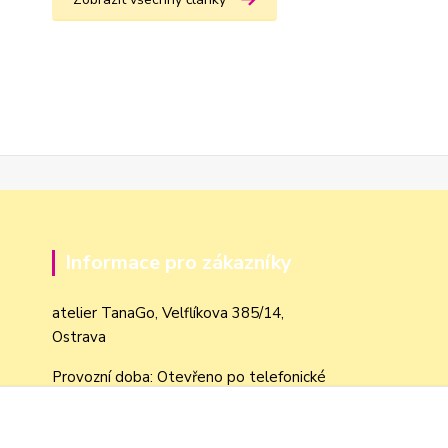
Informace pro zákazníky
atelier TanaGo, Velflíkova 385/14,
Ostrava
Provozní doba: Otevřeno po telefonické
domluvě dle objednávek
Obchodní podmínky