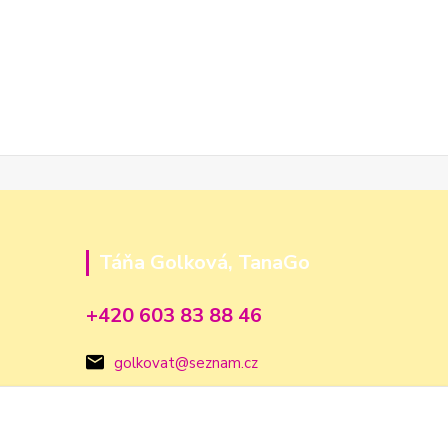
Táňa Golková, TanaGo
+420 603 83 88 46
golkovat@seznam.cz