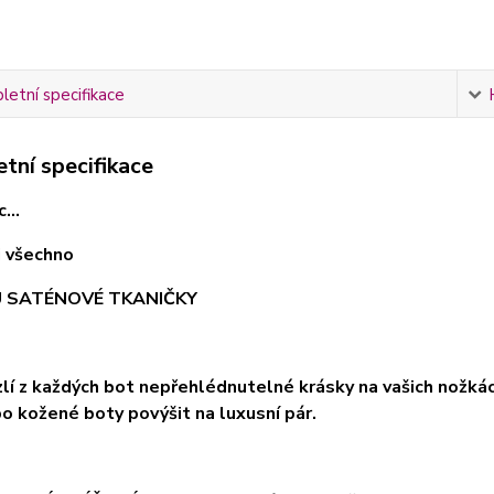
etní specifikace
tní specifikace
...
ci všechno
U SATÉNOVÉ TKANIČKY
uzlí z každých bot nepřehlédnutelné krásky na vašich nožk
o kožené boty povýšit na luxusní pár.