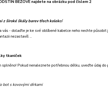
DSTÍN BÉŽOVÉ najdete na obrázku pod číslem 2
i z široké škály barev třech kolekcí
na vás - dolaďte je ke své oblíbené kabelce neho nechte působi
tazii nezastavíš ...
lky tkaniček
m splněno! Pokud nenaleznete potřebnou délku, uveďte údaj do
o bot s kovovými dírkami