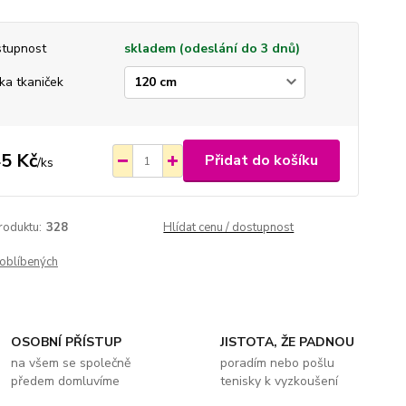
tupnost
skladem (odeslání do 3 dnů)
ka tkaniček
5 Kč
Přidat do košíku
/
ks
roduktu:
328
Hlídat cenu / dostupnost
oblíbených
OSOBNÍ PŘÍSTUP
JISTOTA, ŽE PADNOU
na všem se společně
poradím nebo pošlu
předem domluvíme
tenisky k vyzkoušení