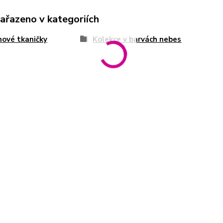
zařazeno v kategoriích
ové tkaničky
Kolekce v barvách nebes