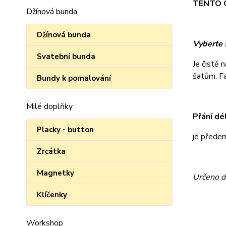
TENTO O
Džínová bunda
Džínová bunda
Vyberte s
Svatební bunda
Je čistě 
šatům. Fan
Bundy k pomalování
Milé doplňky
Přání dé
Placky - button
je přede
Zrcátka
Magnetky
Určeno d
Klíčenky
Workshop