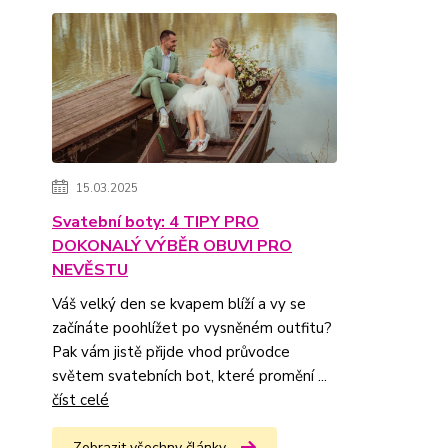
15.03.2025
Svatební boty: 4 TIPY PRO
DOKONALÝ VÝBĚR OBUVI PRO
NEVĚSTU
Váš velký den se kvapem blíží a vy se
začínáte poohlížet po vysněném outfitu?
Pak vám jistě přijde vhod průvodce
světem svatebních bot, které promění ...
číst celé
Zobrazit všechny články