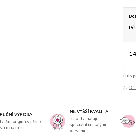
Dos
Dél
14
Číslo p
Do 
NEJVYŠŠÍ KVALITA
RUČNÍ VÝROBA
na boty maluji
tvořím originály přímo
speciálními stálými
Vám na míru
barvami