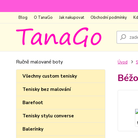
Blog
O TanaGo
Jak nakupovat
Obchodní podmínky
Kd
Ručně malované boty
Úvod
S
Béžo
Všechny custom tenisky
Tenisky bez malování
Barefoot
Tenisky stylu converse
Balerínky