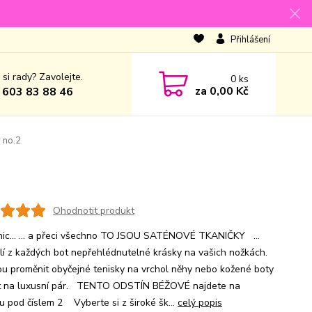
Přihlášení
 si rady? Zavolejte.
0
ks
za
0,00 Kč
 603 83 88 46
 no.2
Ohodnotit produkt
nic... ... a přeci všechno TO JSOU SATÉNOVÉ TKANIČKY ...
lí z každých bot nepřehlédnutelné krásky na vašich nožkách.
u proměnit obyčejné tenisky na vrchol něhy nebo kožené boty
t na luxusní pár. TENTO ODSTÍN BÉŽOVÉ najdete na
u pod číslem 2 Vyberte si z široké šk...
celý popis