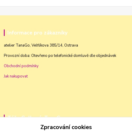
Informace pro zákazníky
atelier TanaGo, Velflíkova 385/14, Ostrava
Provozní doba: Otevřeno po telefonické domluvě dle objednávek
Obchodní podmínky
Jak nakupovat
Táňa Golková, TanaGo
Zpracování cookies
+420 603 83 88 46