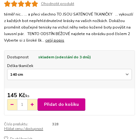
Ohodnotit produkt
téměř nic... ... a přeci všechno TO JSOU SATÉNOVÉ TKANIČKY ... vykouzlí
z každých bot nepřehlédnutelné krásky na vašich nožkách. Dokážou
proměnit obyčejné tenisky na vrchol něhy nebo kožené boty povýšit na
luxusní pár. TENTO ODSTÍN BÉŽOVÉ najdete na obrázku pod číslem 2
Vyberte si z široké šk...
celý popis
Dostupnost
skladem (odeslání do 3 dnů)
Délka tkaniček
145 Kč
/
ks
Přidat do košíku
Číslo produktu:
328
Hlídat cenu / dostupnost