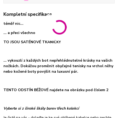
Kompletní specifikace
téměř nic...
... a přeci všechno
TO JSOU SATÉNOVÉ TKANIČKY
... vykouzlí z každých bot nepřehlédnutelné krásky na vašich
nožkách. Dokážou proměnit obyčejné tenisky na vrchol něhy
nebo kožené boty povýšit na luxusní pár.
TENTO ODSTÍN BÉŽOVÉ najdete na obrázku pod číslem 2
Vyberte si z široké škály barev třech kolekcí
Je čistě na vás - dolaďte je ke své oblíbené kabelce neho nechte