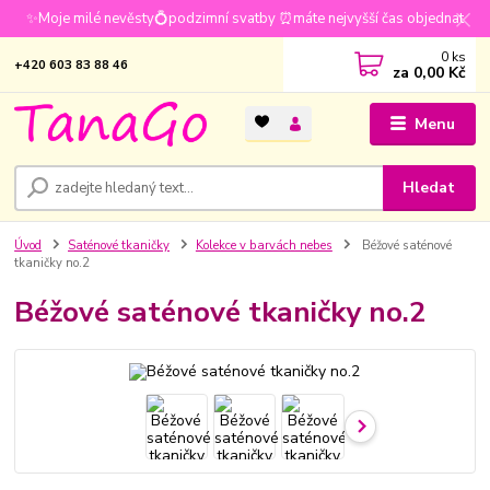
✨Moje milé nevěsty💍podzimní svatby ⏰máte nejvyšší čas objednat
0
ks
+420 603 83 88 46
za
0,00 Kč
Menu
Hledat
Úvod
Saténové tkaničky
Kolekce v barvách nebes
Béžové saténové
tkaničky no.2
Béžové saténové tkaničky no.2