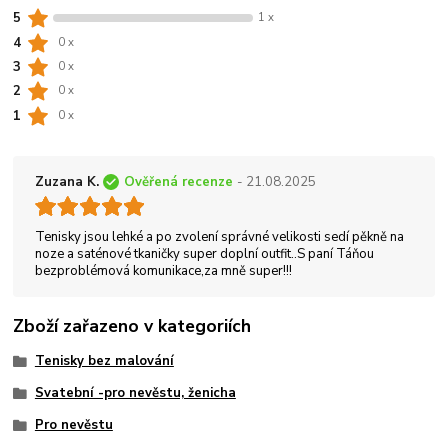
5
1 x
4
0 x
3
0 x
2
0 x
1
0 x
Zuzana K.
Ověřená recenze
- 21.08.2025
Tenisky jsou lehké a po zvolení správné velikosti sedí pěkně na
noze a saténové tkaničky super doplní outfit..S paní Táňou
bezproblémová komunikace,za mně super!!!
Zboží zařazeno v kategoriích
Tenisky bez malování
Svatební -pro nevěstu, ženicha
Pro nevěstu