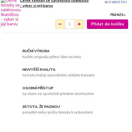
Černé tenisky se saténovou tkaničkou
do 3 týdnů 5 ks
- vyber si její barvu
750 Kč
/
ks
Přidat do košíku
RUČNÍ VÝROBA
tvořím originály přímo Vám na míru
NEJVYŠŠÍ KVALITA
na boty maluji speciálními stálými barvami
OSOBNÍ PŘÍSTUP
na všem se společně předem domluvíme
JISTOTA, ŽE PADNOU
poradím nebo pošlu tenisky k vyzkoušení