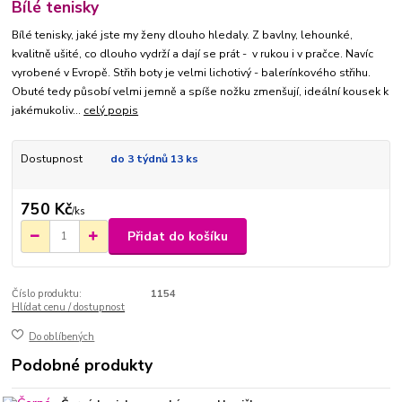
Bílé tenisky
Bílé tenisky, jaké jste my ženy dlouho hledaly. Z bavlny, lehounké,
kvalitně ušité, co dlouho vydrží a dají se prát - v rukou i v pračce. Navíc
vyrobené v Evropě. Střih boty je velmi lichotivý - balerínkového střihu.
Obuté tedy působí velmi jemně a spíše nožku zmenšují, ideální kousek k
jakémukoliv...
celý popis
Dostupnost
do 3 týdnů 13 ks
750 Kč
/
ks
Přidat do košíku
Číslo produktu:
1154
Hlídat cenu / dostupnost
Do oblíbených
Podobné produkty