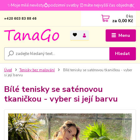
✨Moje milé nevěsty💍podzimní svatby ⏰máte nejvyšší čas objednat
0
ks
+420 603 83 88 46
za
0,00 Kč
Menu
Hledat
Úvod
Tenisky bez malování
Bílé tenisky se saténovou tkaničkou - vyber
si její barvu
Bílé tenisky se saténovou
tkaničkou - vyber si její barvu