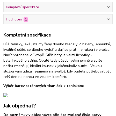
Kompletní specifikace
Hodnocení
1
Kompletní specifikace
Bílé tenisky, jaké jste my ženy dlouho hledaly. Z bavlny, lehounké,
kvalitně ušité, co dlouho vydrží a dají se prát - v rukou i v pračce.
Navíc vyrobené v Evropě. Střih boty je velmi lichotivý -
balerínkového střihu. Obuté tedy působí velmi jemně a spíše
nožku zmenšují, ideální kousek k jakémukoliv outfitu. Velkou
službu vám udělají zejména na svatbě, kdy budete potřebovat být
celý den na nohou ve velkém komfortu.
Výběr barev saténových tkaniček k teniskám:
Jak objednat?
Do poznámky v objednávce připište zvolené číslo barvy