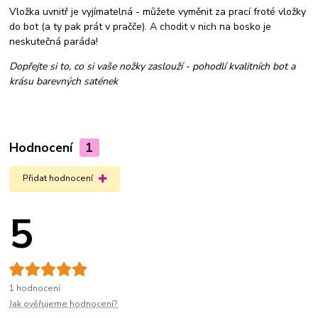
Vložka uvnitř je vyjímatelná - můžete vyměnit za prací froté vložky
do bot (a ty pak prát v pračče). A chodit v nich na bosko je
neskutečná paráda!
Dopřejte si to, co si vaše nožky zaslouží - pohodlí kvalitních bot a
krásu barevných satének
Hodnocení
1
Přidat hodnocení
5
1 hodnocení
Jak ověřujeme hodnocení?