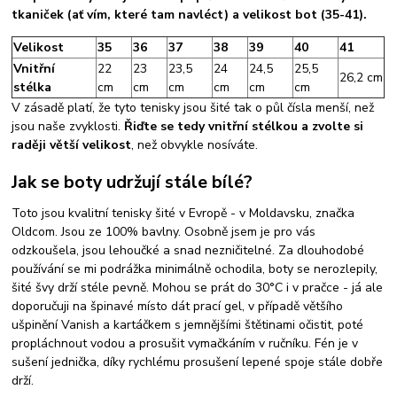
tkaniček (ať vím, které tam navléct) a velikost bot (35-41).
Velikost
35
36
37
38
39
40
41
Vnitřní
22
23
23,5
24
24,5
25,5
26,2 cm
stélka
cm
cm
cm
cm
cm
cm
V zásadě platí, že tyto tenisky jsou šité tak o půl čísla menší, než
jsou naše zvyklosti.
Řiďte se tedy vnitřní stélkou a zvolte si
raději větší velikost
, než obvykle nosíváte.
Jak se boty udržují stále bílé?
Toto jsou kvalitní tenisky šité v Evropě - v Moldavsku, značka
Oldcom. Jsou ze 100% bavlny. Osobně jsem je pro vás
odzkoušela, jsou lehoučké a snad nezničitelné. Za dlouhodobé
používání se mi podrážka minimálně ochodila, boty se nerozlepily,
šité švy drží stéle pevně. Mohou se prát do 30°C i v pračce - já ale
doporučuji na špinavé místo dát prací gel, v případě většího
ušpinění Vanish a kartáčkem s jemnějšími štětinami očistit, poté
propláchnout vodou a prosušit vymačkáním v ručníku. Fén je v
sušení jednička, díky rychlému prosušení lepené spoje stále dobře
drží.