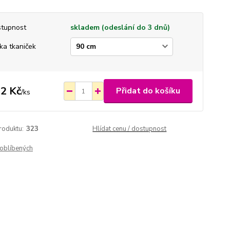
tupnost
skladem (odeslání do 3 dnů)
ka tkaniček
2 Kč
Přidat do košíku
/
ks
roduktu:
323
Hlídat cenu / dostupnost
oblíbených