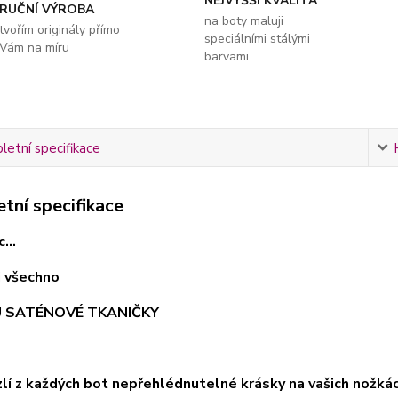
NEJVYŠŠÍ KVALITA
RUČNÍ VÝROBA
na boty maluji
tvořím originály přímo
speciálními stálými
Vám na míru
barvami
etní specifikace
tní specifikace
...
ci všechno
U SATÉNOVÉ TKANIČKY
uzlí z každých bot nepřehlédnutelné krásky na vašich nožk