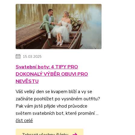
15.03.2025
Svatební boty: 4 TIPY PRO
DOKONALÝ VÝBĚR OBUVI PRO
NEVĚSTU
Váš velký den se kvapem blíží a vy se
začínáte poohlížet po vysněném outfitu?
Pak vám jistě přijde vhod průvodce
světem svatebních bot, které promění ...
číst celé
Zobrazit všechny články