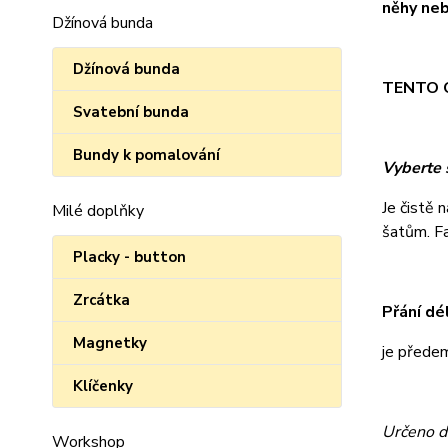
něhy neb
Džínová bunda
Džínová bunda
TENTO O
Svatební bunda
Bundy k pomalování
Vyberte s
Je čistě 
Milé doplňky
šatům. Fan
Placky - button
Zrcátka
Přání dé
Magnetky
je přede
Klíčenky
Určeno d
Workshop