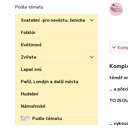
Podle tématu
Svatební -pro nevěstu, ženicha
Folklór
Květinové
Kompl
Zvířata
Komple
Lapač snů
téměř nic
Paříž, Londýn a další města
... a pře
Hudební
TO JSO
Námořnické
Podle tématu
... vyko