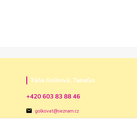
Táňa Golková, TanaGo
+420 603 83 88 46
golkovat@seznam.cz