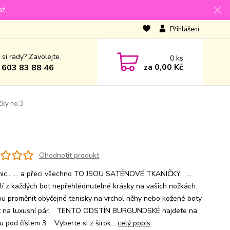
at
Přihlášení
 si rady? Zavolejte.
0
ks
za
0,00 Kč
 603 83 88 46
čky no.3
Ohodnotit produkt
nic... ... a přeci všechno TO JSOU SATÉNOVÉ TKANIČKY ...
lí z každých bot nepřehlédnutelné krásky na vašich nožkách.
u proměnit obyčejné tenisky na vrchol něhy nebo kožené boty
it na luxusní pár. TENTO ODSTÍN BURGUNDSKÉ najdete na
u pod číslem 3 Vyberte si z širok...
celý popis