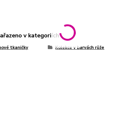
zařazeno v kategoriích
ové tkaničky
Kolekce v barvách růže