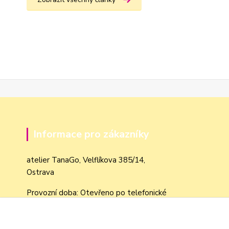
Informace pro zákazníky
atelier TanaGo, Velflíkova 385/14,
Ostrava
Provozní doba: Otevřeno po telefonické
domluvě dle objednávek
Obchodní podmínky