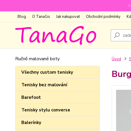
✨
Blog
O TanaGo
Jak nakupovat
Obchodní podmínky
Kd
Ručně malované boty
Úvod
S
Burg
Všechny custom tenisky
Tenisky bez malování
Barefoot
Tenisky stylu converse
Balerínky