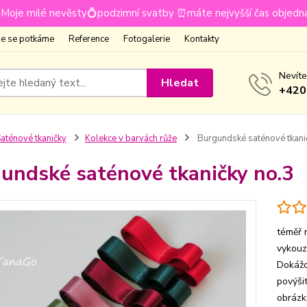
Moje milé nevěsty💍podzimní svatby ⏰máte nejvyšší čas objedn
e se potkáme
Reference
Fotogalerie
Kontakty
Nevíte
Hledat
+420
aténové tkaničky
Kolekce v barvách růže
Burgundské saténové tkani
undské saténové tkaničky no.3
téměř 
vykouz
Dokážo
povýš
obrázk