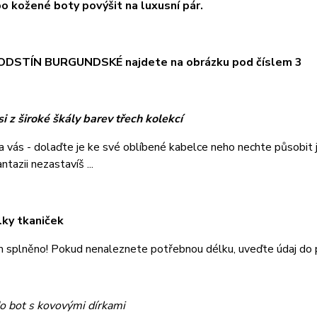
o kožené boty povýšit na luxusní pár.
DSTÍN BURGUNDSKÉ najdete na obrázku pod číslem 3
i z široké škály barev třech kolekcí
na vás - dolaďte je ke své oblíbené kabelce neho nechte působi
tazii nezastavíš ...
lky tkaniček
m splněno! Pokud nenaleznete potřebnou délku, uveďte údaj do
o bot s kovovými dírkami