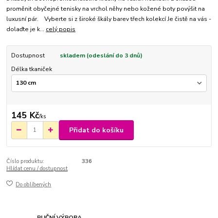
proměnit obyčejné tenisky na vrchol něhy nebo kožené boty povýšit na
luxusní pár. Vyberte si z široké škály barev třech kolekcí Je čistě na vás -
dolaďte je k...
celý popis
Dostupnost
skladem (odeslání do 3 dnů)
Délka tkaniček
145 Kč
/
ks
Přidat do košíku
Číslo produktu:
336
Hlídat cenu / dostupnost
Do oblíbených
RUČNÍ VÝROBA