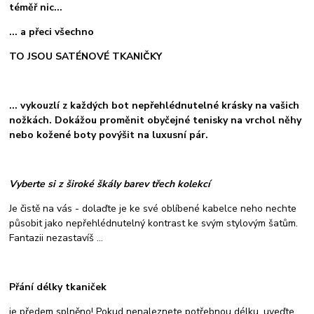
téměř nic...
... a přeci všechno
TO JSOU SATÉNOVÉ TKANIČKY
... vykouzlí z každých bot nepřehlédnutelné krásky na vašich
nožkách. Dokážou proměnit obyčejné tenisky na vrchol něhy
nebo kožené boty povýšit na luxusní pár.
Vyberte si z široké škály barev třech kolekcí
Je čistě na vás - dolaďte je ke své oblíbené kabelce neho nechte
působit jako nepřehlédnutelný kontrast ke svým stylovým šatům.
Fantazii nezastavíš ...
Přání délky tkaniček
je předem splněno! Pokud nenaleznete potřebnou délku, uveďte