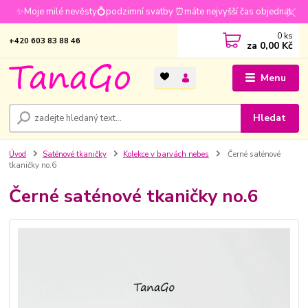
✨Moje milé nevěsty💍podzimní svatby ⏰máte nejvyšší čas objednat
0
ks
+420 603 83 88 46
za
0,00 Kč
Menu
Hledat
Úvod
Saténové tkaničky
Kolekce v barvách nebes
Černé saténové
tkaničky no.6
Černé saténové tkaničky no.6