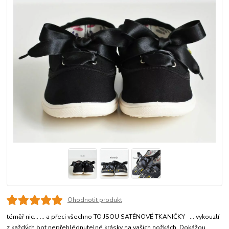
Ohodnotit produkt
téměř nic... ... a přeci všechno TO JSOU SATÉNOVÉ TKANIČKY ... vykouzlí
z každých bot nepřehlédnutelné krásky na vašich nožkách. Dokážou