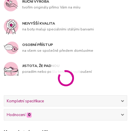
RUČNÍ VÝROBA
tvořím originály přímo Vám na míru
NEJVYŠŠÍ KVALITA
na boty maluji speciálními stálými barvami
OSOBNÍ PŘÍSTUP
na všem se společně předem domluvíme
JISTOTA, ŽE PADNOU
poradím nebo pošlu tenisky k vyzkoušení
Kompletní specifikace
Hodnocení
0