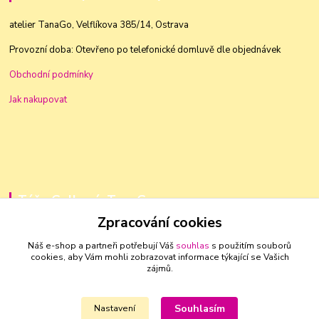
atelier TanaGo, Velflíkova 385/14, Ostrava
Provozní doba: Otevřeno po telefonické domluvě dle objednávek
Obchodní podmínky
Jak nakupovat
Táňa Golková, TanaGo
Zpracování cookies
+420 603 83 88 46
Náš e-shop a partneři potřebují Váš
souhlas
s použitím souborů
cookies, aby Vám mohli zobrazovat informace týkající se Vašich
golkovat@seznam.cz
zájmů.
Souhlasím
Nastavení