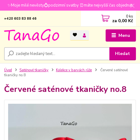
✨Moje milé nevěsty💍podzimní svatby ⏰máte nejvyšší čas objednat
0
ks
+420 603 83 88 46
za
0,00 Kč
Menu
Hledat
Úvod
Saténové tkaničky
Kolekce v barvách růže
Červené saténové
tkaničky no.8
Červené saténové tkaničky no.8