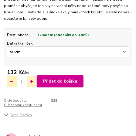
proměnit obyčejné tenisky na vrchol něhy nebo kožené boty povýšit na
luxusní pár. Vyberte si z široké škály barev třech kolekcí Je čistě na vás -
dolaďte je k...
celý popis
Dostupnost
skladem (odeslání do 3 dnů)
Délka tkaniček
132 Kč
/
ks
Přidat do košíku
Číslo produktu:
328
Hlídat cenu / dostupnost
Do oblíbených