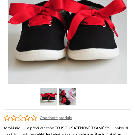
Ohodnotit produkt
téměř nic... ... a přeci všechno TO JSOU SATÉNOVÉ TKANIČKY ... vykouzlí
z každých bot nepřehlédnutelné krásky na vašich nožkách. Dokážou