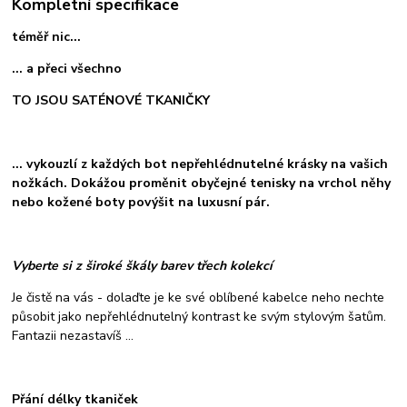
Kompletní specifikace
téměř nic...
... a přeci všechno
TO JSOU SATÉNOVÉ TKANIČKY
... vykouzlí z každých bot nepřehlédnutelné krásky na vašich
nožkách. Dokážou proměnit obyčejné tenisky na vrchol něhy
nebo kožené boty povýšit na luxusní pár.
Vyberte si z široké škály barev třech kolekcí
Je čistě na vás - dolaďte je ke své oblíbené kabelce neho nechte
působit jako nepřehlédnutelný kontrast ke svým stylovým šatům.
Fantazii nezastavíš ...
Přání délky tkaniček