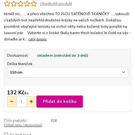
Ohodnotit produkt
téměř nic... ... a přeci všechno TO JSOU SATÉNOVÉ TKANIČKY ... vykouzlí
z každých bot nepřehlédnutelné krásky na vašich nožkách. Dokážou
proměnit obyčejné tenisky na vrchol něhy nebo kožené boty povýšit na
luxusní pár. Vyberte si z široké škály barev třech kolekcí Je čistě na vás -
dolaďte je k...
celý popis
Dostupnost
skladem (odeslání do 3 dnů)
Délka tkaniček
132 Kč
/
ks
Přidat do košíku
Číslo produktu:
328
Hlídat cenu / dostupnost