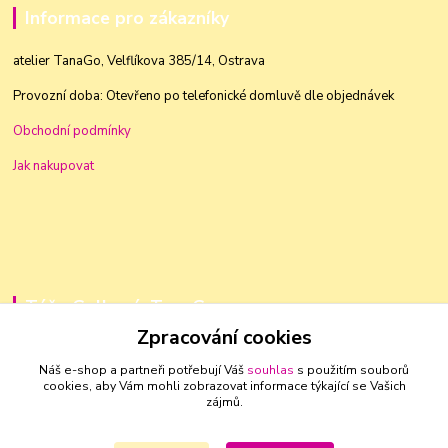
Informace pro zákazníky
atelier TanaGo, Velflíkova 385/14, Ostrava
Provozní doba: Otevřeno po telefonické domluvě dle objednávek
Obchodní podmínky
Jak nakupovat
Táňa Golková, TanaGo
Zpracování cookies
+420 603 83 88 46
Náš e-shop a partneři potřebují Váš
souhlas
s použitím souborů
cookies, aby Vám mohli zobrazovat informace týkající se Vašich
golkovat@seznam.cz
zájmů.