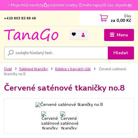
✨Moje milé nevěsty💍podzimní svatby ⏰máte nejvyšší čas objednat
0
ks
+420 603 83 88 46
za
0,00 Kč
Menu
Hledat
Úvod
Saténové tkaničky
Kolekce v barvách růže
Červené saténové
tkaničky no.8
Červené saténové tkaničky no.8