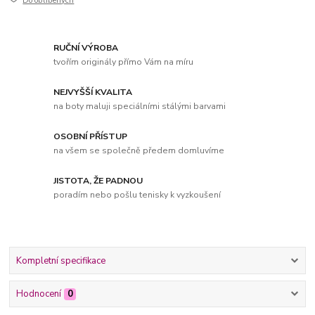
Do oblíbených
RUČNÍ VÝROBA
tvořím originály přímo Vám na míru
NEJVYŠŠÍ KVALITA
na boty maluji speciálními stálými barvami
OSOBNÍ PŘÍSTUP
na všem se společně předem domluvíme
JISTOTA, ŽE PADNOU
poradím nebo pošlu tenisky k vyzkoušení
Kompletní specifikace
Hodnocení
0