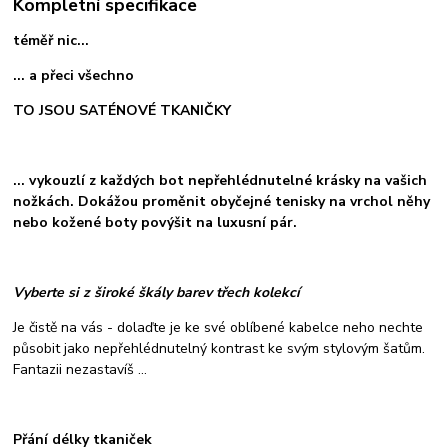
Kompletní specifikace
téměř nic...
... a přeci všechno
TO JSOU SATÉNOVÉ TKANIČKY
... vykouzlí z každých bot nepřehlédnutelné krásky na vašich
nožkách. Dokážou proměnit obyčejné tenisky na vrchol něhy
nebo kožené boty povýšit na luxusní pár.
Vyberte si z široké škály barev třech kolekcí
Je čistě na vás - dolaďte je ke své oblíbené kabelce neho nechte
působit jako nepřehlédnutelný kontrast ke svým stylovým šatům.
Fantazii nezastavíš ...
Přání délky tkaniček