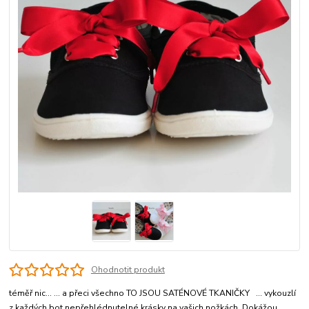
Ohodnotit produkt
téměř nic... ... a přeci všechno TO JSOU SATÉNOVÉ TKANIČKY ... vykouzlí
z každých bot nepřehlédnutelné krásky na vašich nožkách. Dokážou