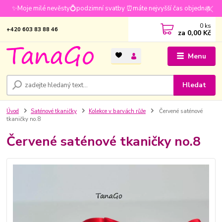
✨Moje milé nevěsty💍podzimní svatby ⏰máte nejvyšší čas objednat
0
ks
+420 603 83 88 46
za
0,00 Kč
Menu
Hledat
Úvod
Saténové tkaničky
Kolekce v barvách růže
Červené saténové
tkaničky no.8
Červené saténové tkaničky no.8