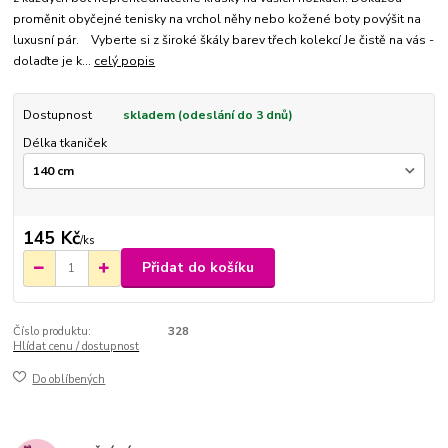
proměnit obyčejné tenisky na vrchol něhy nebo kožené boty povýšit na
luxusní pár. Vyberte si z široké škály barev třech kolekcí Je čistě na vás -
dolaďte je k...
celý popis
Dostupnost
skladem (odeslání do 3 dnů)
Délka tkaniček
145 Kč
/
ks
Přidat do košíku
Číslo produktu:
328
Hlídat cenu / dostupnost
Do oblíbených