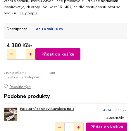
vzorů a námětů, kterou vytvořili naši předkové. S úctou se nechávám
inspirovat jejich vzory. Velikost 36 - 40 i jiné dle dostupnosti. Vzor se
hodí i n...
celý popis
Dostupnost
do 14 dnů 10 ks
4 380 Kč
/
ks
Přidat do košíku
Číslo produktu:
186
Hlídat cenu / dostupnost
Do oblíbených
Podobné produkty
Folklorní tenisky Slovácko no.1
do 14 dnů 10 ks
4 380 Kč
/
ks
Přidat do košíku