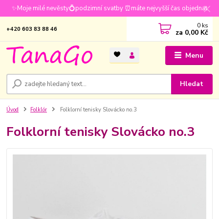
✨Moje milé nevěsty💍podzimní svatby ⏰máte nejvyšší čas objednat
0
ks
+420 603 83 88 46
za
0,00 Kč
Menu
Hledat
Úvod
Folklór
Folklorní tenisky Slovácko no.3
Folklorní tenisky Slovácko no.3