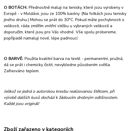
O BOTÁCH:
Přednostně maluji na tenisky, které jsou vyrobeny v
Evropě - v Moldávii, jsou ze 100% bavlny. (Na fotkách jsou tenisky
jiného druhu.) Mohou se prát do 30°C. Pokud máte pochybnosti o
velikosti, ráda změřím vnitřní stélku u vybraných velikostí a
doporučím, které jsou pro Vás vhodné. Vše spolu probereme,
popřípadě namaluji nové, lépe padnoucí.
O BARVĚ:
Použita kvalitní barva na textil - permanentní, pružná,
dá se prát i chemicky čistit, nevybledne působením světla.
Zafixováno teplem.
Jelikož se jedná o autorskou kresbu realizovanou štětcem, při
výrobě dalších kusů dochází k žádoucím drobným odlišnostem.
Každé jsou originál!
Zboží zařazeno v kategoriích