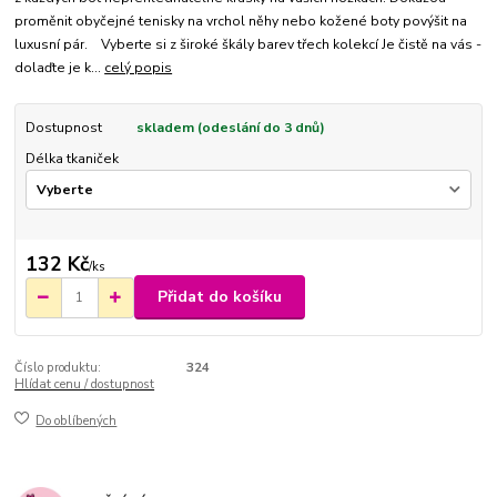
proměnit obyčejné tenisky na vrchol něhy nebo kožené boty povýšit na
luxusní pár. Vyberte si z široké škály barev třech kolekcí Je čistě na vás -
dolaďte je k...
celý popis
Dostupnost
skladem (odeslání do 3 dnů)
Délka tkaniček
132 Kč
/
ks
Přidat do košíku
Číslo produktu:
324
Hlídat cenu / dostupnost
Do oblíbených