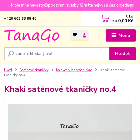
✨Moje milé nevěsty💍podzimní svatby ⏰máte nejvyšší čas objednat
0
ks
+420 603 83 88 46
za
0,00 Kč
Menu
Hledat
Úvod
Saténové tkaničky
Kolekce v barvách růže
Khaki saténové
tkaničky no.4
Khaki saténové tkaničky no.4