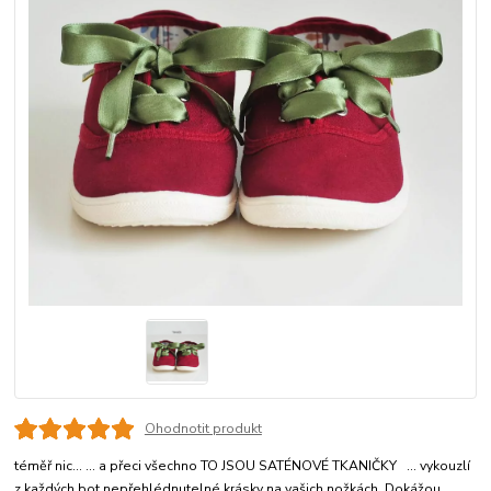
Ohodnotit produkt
téměř nic... ... a přeci všechno TO JSOU SATÉNOVÉ TKANIČKY ... vykouzlí
z každých bot nepřehlédnutelné krásky na vašich nožkách. Dokážou