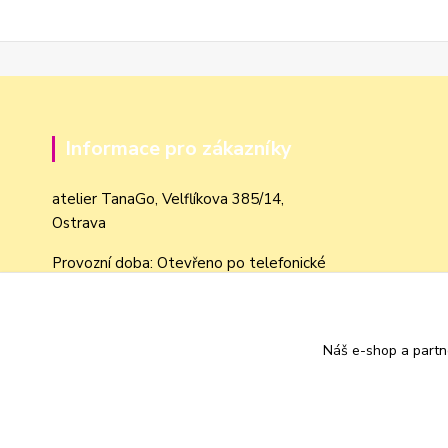
Informace pro zákazníky
atelier TanaGo, Velflíkova 385/14,
Ostrava
Provozní doba: Otevřeno po telefonické
domluvě dle objednávek
Obchodní podmínky
Náš e-shop a partn
Jak nakupovat