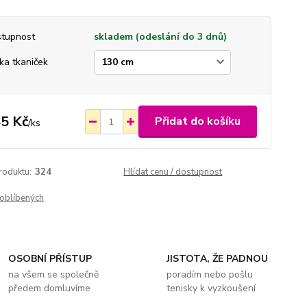
tupnost
skladem (odeslání do 3 dnů)
ka tkaniček
5 Kč
Přidat do košíku
/
ks
roduktu:
324
Hlídat cenu / dostupnost
oblíbených
OSOBNÍ PŘÍSTUP
JISTOTA, ŽE PADNOU
na všem se společně
poradím nebo pošlu
předem domluvíme
tenisky k vyzkoušení