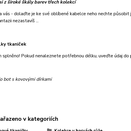
i z široké škály barev třech kolekcí
na vás - dolaďte je ke své oblíbené kabelce neho nechte působi
tazii nezastavíš ...
lky tkaniček
m splněno! Pokud nenaleznete potřebnou délku, uveďte údaj do
o bot s kovovými dírkami
zařazeno v kategoriích
ové tkaničky
Kolekce v barvách růže