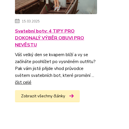
15.03.2025
Svatební boty: 4 TIPY PRO
DOKONALÝ VÝBĚR OBUVI PRO
NEVĚSTU
Váš velký den se kvapem blíží a vy se
začínáte poohlížet po vysněném outfitu?
Pak vám jistě přijde vhod průvodce
světem svatebních bot, které promění ...
číst celé
Zobrazit všechny články