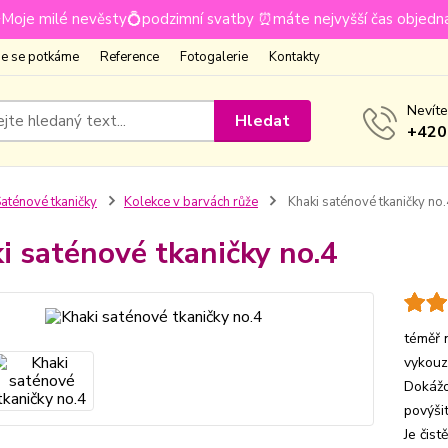
Moje milé nevěsty💍podzimní svatby ⏰máte nejvyšší čas objedn
e se potkáme
Reference
Fotogalerie
Kontakty
Nevíte
Hledat
+420
aténové tkaničky
Kolekce v barvách růže
Khaki saténové tkaničky no.
i saténové tkaničky no.4
téměř 
vykouz
Dokážo
povýši
Je čist