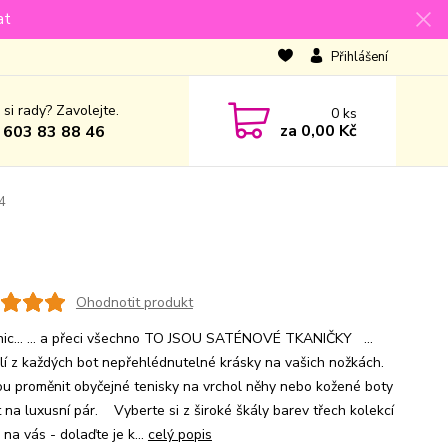
at
Přihlášení
 si rady? Zavolejte.
0
ks
za
0,00 Kč
 603 83 88 46
4
Ohodnotit produkt
nic... ... a přeci všechno TO JSOU SATÉNOVÉ TKANIČKY ...
lí z každých bot nepřehlédnutelné krásky na vašich nožkách.
u proměnit obyčejné tenisky na vrchol něhy nebo kožené boty
t na luxusní pár. Vyberte si z široké škály barev třech kolekcí
ě na vás - dolaďte je k...
celý popis