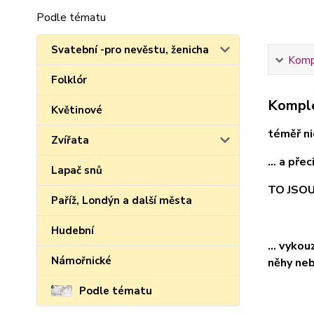
Podle tématu
Svatební -pro nevěstu, ženicha
Kompl
Folklór
Komple
Květinové
téměř nic
Zvířata
... a pře
Lapač snů
TO JSO
Paříž, Londýn a další města
Hudební
... vyko
Námořnické
něhy neb
Podle tématu