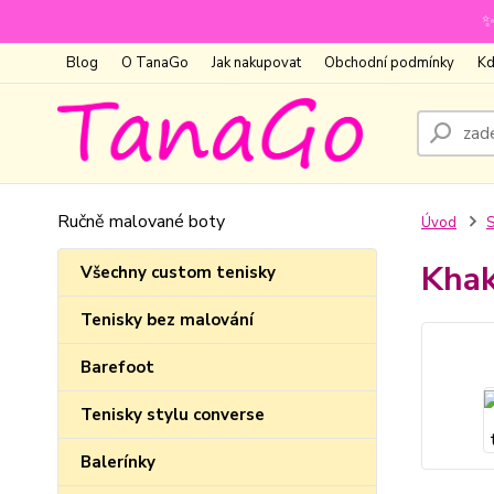
✨
Blog
O TanaGo
Jak nakupovat
Obchodní podmínky
Kd
Ručně malované boty
Úvod
S
Khak
Všechny custom tenisky
Tenisky bez malování
Barefoot
Tenisky stylu converse
Balerínky