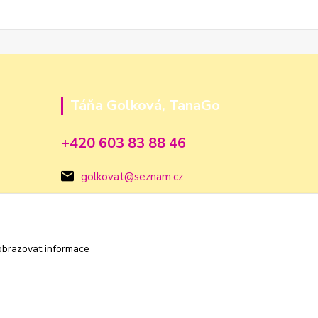
Táňa Golková, TanaGo
+420 603 83 88 46
golkovat@seznam.cz
obrazovat informace