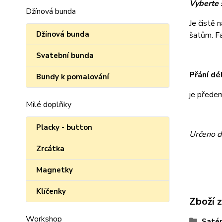
Vyberte s
Džínová bunda
Je čistě 
Džínová bunda
šatům. Fan
Svatební bunda
Přání dé
Bundy k pomalování
je přede
Milé doplňky
Placky - button
Určeno d
Zrcátka
Magnetky
Klíčenky
Zboží 
Workshop
Satén