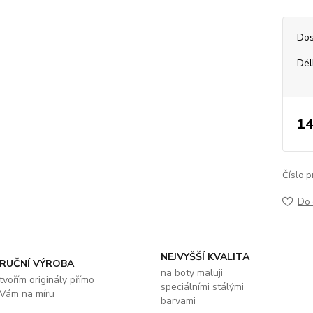
Dos
Dél
14
Číslo p
Do 
NEJVYŠŠÍ KVALITA
RUČNÍ VÝROBA
na boty maluji
tvořím originály přímo
speciálními stálými
Vám na míru
barvami