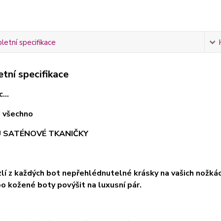
etní specifikace
tní specifikace
...
ci všechno
U SATÉNOVÉ TKANIČKY
uzlí z každých bot nepřehlédnutelné krásky na vašich nožk
o kožené boty povýšit na luxusní pár.