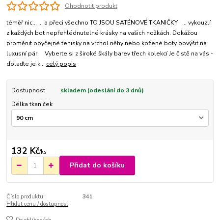
Ohodnotit produkt
téměř nic... ... a přeci všechno TO JSOU SATÉNOVÉ TKANIČKY ... vykouzlí
z každých bot nepřehlédnutelné krásky na vašich nožkách. Dokážou
proměnit obyčejné tenisky na vrchol něhy nebo kožené boty povýšit na
luxusní pár. Vyberte si z široké škály barev třech kolekcí Je čistě na vás -
dolaďte je k...
celý popis
Dostupnost
skladem (odeslání do 3 dnů)
Délka tkaniček
132 Kč
/
ks
Přidat do košíku
Číslo produktu:
341
Hlídat cenu / dostupnost