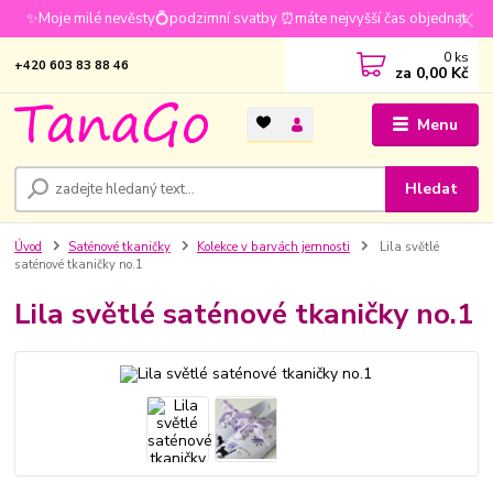
✨Moje milé nevěsty💍podzimní svatby ⏰máte nejvyšší čas objednat
0
ks
+420 603 83 88 46
za
0,00 Kč
Menu
Hledat
Úvod
Saténové tkaničky
Kolekce v barvách jemnosti
Lila světlé
saténové tkaničky no.1
Lila světlé saténové tkaničky no.1