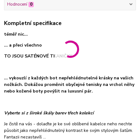
Hodnocení
0
Kompletní specifikace
téměř nic...
... a přeci všechno
TO JSOU SATÉNOVÉ TKANIČKY
... vykouzlí z každých bot nepřehlédnutelné krásky na vašich
nožkách. Dokážou proměnit obyčejné tenisky na vrchol něhy
nebo kožené boty povýšit na luxusní pár.
Vyberte si z široké škály barev třech kolekcí
Je čistě na vás - dolaďte je ke své oblíbené kabelce neho nechte
působit jako nepřehlédnutelný kontrast ke svým stylovým šatům.
Fantazii nezastavíš ...