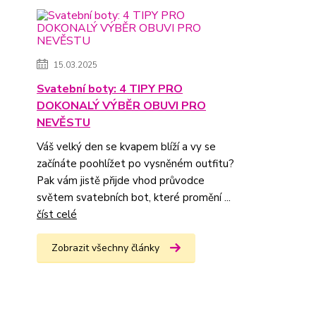
15.03.2025
Svatební boty: 4 TIPY PRO
DOKONALÝ VÝBĚR OBUVI PRO
NEVĚSTU
Váš velký den se kvapem blíží a vy se
začínáte poohlížet po vysněném outfitu?
Pak vám jistě přijde vhod průvodce
světem svatebních bot, které promění ...
číst celé
Zobrazit všechny články