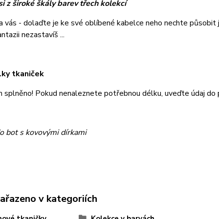
i z široké škály barev třech kolekcí
na vás - dolaďte je ke své oblíbené kabelce neho nechte působi
tazii nezastavíš ...
lky tkaniček
m splněno! Pokud nenaleznete potřebnou délku, uveďte údaj do
o bot s kovovými dírkami
zařazeno v kategoriích
ové tkaničky
Kolekce v barvách