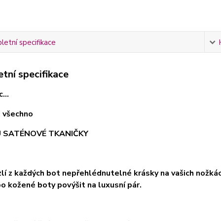
etní specifikace
tní specifikace
...
ci všechno
U SATÉNOVÉ TKANIČKY
uzlí z každých bot nepřehlédnutelné krásky na vašich nožk
o kožené boty povýšit na luxusní pár.