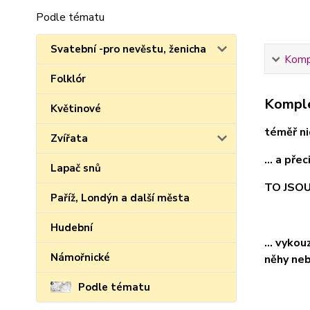
Podle tématu
Svatební -pro nevěstu, ženicha
Kompl
Folklór
Komple
Květinové
téměř nic
Zvířata
... a pře
Lapač snů
TO JSO
Paříž, Londýn a další města
Hudební
... vyko
Námořnické
něhy neb
Podle tématu