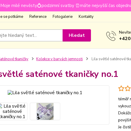
Moje milé nevěsty💍podzimní svatby ⏰máte nejvyšší čas objedn
e se potkáme
Reference
Fotogalerie
Kontakty
Nevíte
Hledat
+420
aténové tkaničky
Kolekce v barvách jemnosti
Lila světlé saténové tk
 světlé saténové tkaničky no.1
téměř 
vykouz
Dokážo
povýši
Je čist