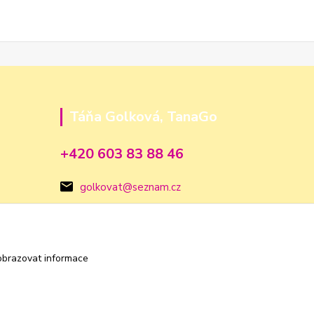
Táňa Golková, TanaGo
+420 603 83 88 46
golkovat@seznam.cz
obrazovat informace