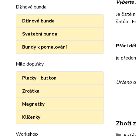
Vyberte s
Džínová bunda
Je čistě 
Džínová bunda
šatům. Fan
Svatební bunda
Přání dé
Bundy k pomalování
je přede
Milé doplňky
Placky - button
Určeno d
Zrcátka
Magnetky
Klíčenky
Zboží 
Workshop
Satén