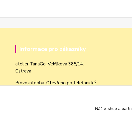
Informace pro zákazníky
atelier TanaGo, Velflíkova 385/14,
Ostrava
Provozní doba: Otevřeno po telefonické
domluvě dle objednávek
Obchodní podmínky
Náš e-shop a partn
Jak nakupovat