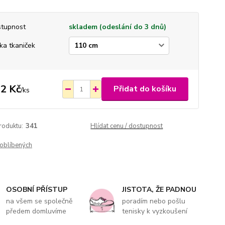
tupnost
skladem (odeslání do 3 dnů)
ka tkaniček
2 Kč
Přidat do košíku
/
ks
roduktu:
341
Hlídat cenu / dostupnost
oblíbených
OSOBNÍ PŘÍSTUP
JISTOTA, ŽE PADNOU
na všem se společně
poradím nebo pošlu
předem domluvíme
tenisky k vyzkoušení