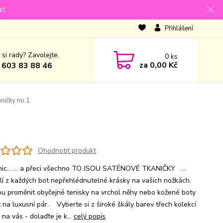
at
Přihlášení
 si rady? Zavolejte.
0
ks
za
0,00 Kč
 603 83 88 46
aničky no.1
Ohodnotit produkt
nic... ... a přeci všechno TO JSOU SATÉNOVÉ TKANIČKY ...
lí z každých bot nepřehlédnutelné krásky na vašich nožkách.
u proměnit obyčejné tenisky na vrchol něhy nebo kožené boty
t na luxusní pár. Vyberte si z široké škály barev třech kolekcí
ě na vás - dolaďte je k...
celý popis