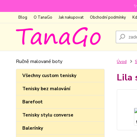
✨
Blog
O TanaGo
Jak nakupovat
Obchodní podmínky
Kd
Ručně malované boty
Úvod
S
Lila
Všechny custom tenisky
Tenisky bez malování
Barefoot
Tenisky stylu converse
Balerínky