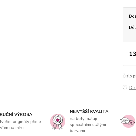
Dos
Dél
13
Číslo p
Do 
NEJVYŠŠÍ KVALITA
RUČNÍ VÝROBA
na boty maluji
tvořím originály přímo
speciálními stálými
Vám na míru
barvami