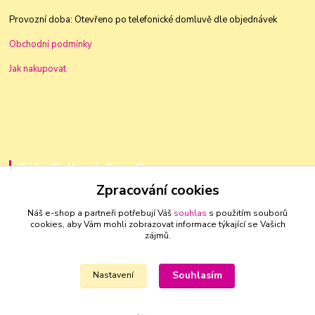
Provozní doba: Otevřeno po telefonické domluvě dle objednávek
Obchodní podmínky
Jak nakupovat
Táňa Golková, TanaGo
Zpracování cookies
+420 603 83 88 46
Náš e-shop a partneři potřebují Váš
souhlas
s použitím souborů
cookies, aby Vám mohli zobrazovat informace týkající se Vašich
golkovat@seznam.cz
zájmů.
Souhlasím
Nastavení