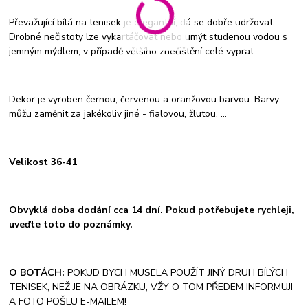
Převažující bílá na tenisek je elegantní, dá se dobře udržovat.
Drobné nečistoty lze vykartáčovat nebo umýt studenou vodou s
jemným mýdlem, v případě většího znečištění celé vyprat.
Dekor je vyroben černou, červenou a oranžovou barvou. Barvy
můžu zaměnit za jakékoliv jiné - fialovou, žlutou, ...
Velikost 36-41
Obvyklá doba dodání cca 14 dní. Pokud potřebujete rychleji,
uveďte toto do poznámky.
O BOTÁCH:
POKUD BYCH MUSELA POUŽÍT JINÝ DRUH BÍLÝCH
TENISEK, NEŽ JE NA OBRÁZKU, VŽY O TOM PŘEDEM INFORMUJI
A FOTO POŠLU E-MAILEM!