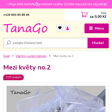
✨Moje milé nevěsty💍podzimní svatby ⏰máte nejvyšší čas objednat
0
ks
+420 603 83 88 46
za
0,00 Kč
Menu
Hledat
Úvod
Všechny custom tenisky
Mezi květy no.2
Mezi květy no.2
TOP produkt