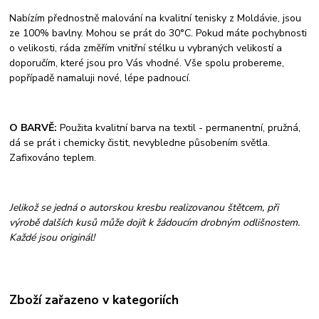
Nabízím přednostně malování na kvalitní tenisky z Moldávie, jsou
ze 100% bavlny. Mohou se prát do 30°C. Pokud máte pochybnosti
o velikosti, ráda změřím vnitřní stélku u vybraných velikostí a
doporučím, které jsou pro Vás vhodné. Vše spolu probereme,
popřípadě namaluji nové, lépe padnoucí.
O BARVĚ:
Použita kvalitní barva na textil - permanentní, pružná,
dá se prát i chemicky čistit, nevybledne působením světla.
Zafixováno teplem.
Jelikož se jedná o autorskou kresbu realizovanou štětcem, při
výrobě dalších kusů může dojít k žádoucím drobným odlišnostem.
Každé jsou originál!
Zboží zařazeno v kategoriích