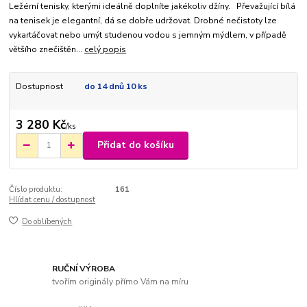
Ležérní tenisky, kterými ideálně doplníte jakékoliv džíny. Převažující bílá
na tenisek je elegantní, dá se dobře udržovat. Drobné nečistoty lze
vykartáčovat nebo umýt studenou vodou s jemným mýdlem, v případě
většího znečištěn...
celý popis
Dostupnost
do 14 dnů 10 ks
3 280 Kč
/
ks
Přidat do košíku
Číslo produktu:
161
Hlídat cenu / dostupnost
Do oblíbených
RUČNÍ VÝROBA
tvořím originály přímo Vám na míru