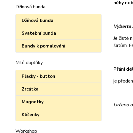
něhy neb
Džínová bunda
Džínová bunda
Vyberte s
Svatební bunda
Je čistě 
šatům. Fan
Bundy k pomalování
Milé doplňky
Přání dé
Placky - button
je přede
Zrcátka
Magnetky
Určeno d
Klíčenky
Workshop