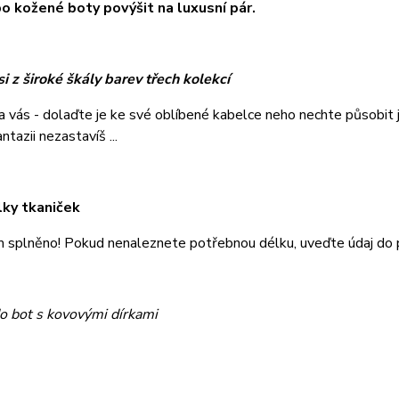
o kožené boty povýšit na luxusní pár.
i z široké škály barev třech kolekcí
na vás - dolaďte je ke své oblíbené kabelce neho nechte působi
tazii nezastavíš ...
lky tkaniček
m splněno! Pokud nenaleznete potřebnou délku, uveďte údaj do
o bot s kovovými dírkami