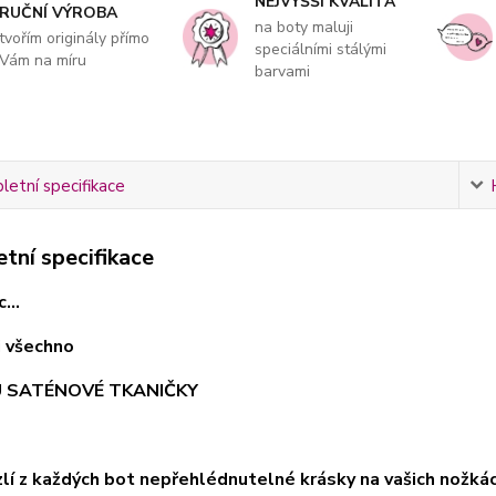
NEJVYŠŠÍ KVALITA
RUČNÍ VÝROBA
na boty maluji
tvořím originály přímo
speciálními stálými
Vám na míru
barvami
etní specifikace
tní specifikace
...
ci všechno
U SATÉNOVÉ TKANIČKY
uzlí z každých bot nepřehlédnutelné krásky na vašich nožk