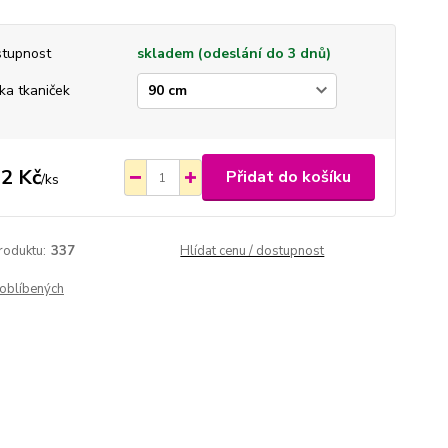
tupnost
skladem (odeslání do 3 dnů)
ka tkaniček
2 Kč
Přidat do košíku
/
ks
roduktu:
337
Hlídat cenu / dostupnost
oblíbených