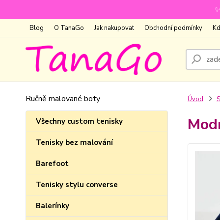
✨
Blog
O TanaGo
Jak nakupovat
Obchodní podmínky
Kd
Ručně malované boty
Úvod
S
Modr
Všechny custom tenisky
Tenisky bez malování
Barefoot
Tenisky stylu converse
Balerínky