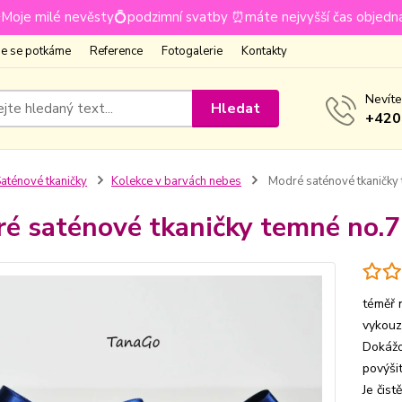
Moje milé nevěsty💍podzimní svatby ⏰máte nejvyšší čas objedn
e se potkáme
Reference
Fotogalerie
Kontakty
Nevíte
Hledat
+420
aténové tkaničky
Kolekce v barvách nebes
Modré saténové tkaničky
é saténové tkaničky temné no.7
téměř 
vykouz
Dokážo
povýši
Je čist