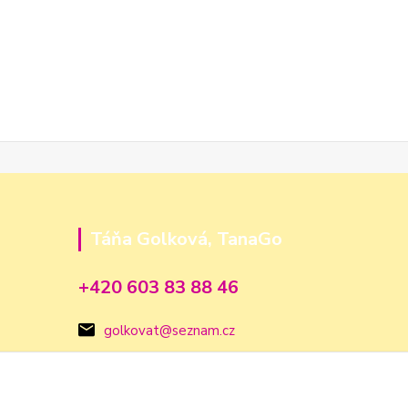
Táňa Golková, TanaGo
+420 603 83 88 46
golkovat@seznam.cz