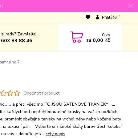
at
Přihlášení
 si rady? Zavolejte.
0
ks
za
0,00 Kč
 603 83 88 46
 temné no.7
Ohodnotit produkt
nic... ... a přeci všechno TO JSOU SATÉNOVÉ TKANIČKY ...
lí z každých bot nepřehlédnutelné krásky na vašich nožkách.
u proměnit obyčejné tenisky na vrchol něhy nebo kožené boty
t na luxusní pár. Vyberte si z široké škály barev třech kolekcí
ě na vás - dolaďte je k...
celý popis