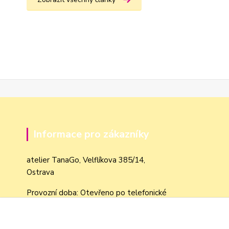
Informace pro zákazníky
atelier TanaGo, Velflíkova 385/14,
Ostrava
Provozní doba: Otevřeno po telefonické
domluvě dle objednávek
Obchodní podmínky