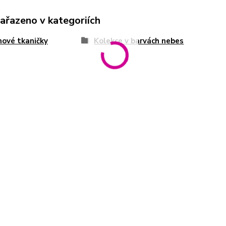
zařazeno v kategoriích
ové tkaničky
Kolekce v barvách nebes