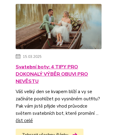
15.03.2025
Svatební boty: 4 TIPY PRO
DOKONALÝ VÝBĚR OBUVI PRO
NEVĚSTU
Váš velký den se kvapem blíží a vy se
začínáte poohlížet po vysněném outfitu?
Pak vám jistě přijde vhod průvodce
světem svatebních bot, které promění ...
číst celé
Zobrazit všechny články