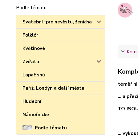
Podle tématu
Svatební -pro nevěstu, ženicha
Folklór
Květinové
Kompl
Zvířata
Komple
Lapač snů
téměř nic
Paříž, Londýn a další města
... a pře
Hudební
TO JSO
Námořnické
Podle tématu
... vyko