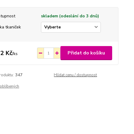
tupnost
skladem (odeslání do 3 dnů)
ka tkaniček
2 Kč
Přidat do košíku
/
ks
roduktu:
347
Hlídat cenu / dostupnost
oblíbených