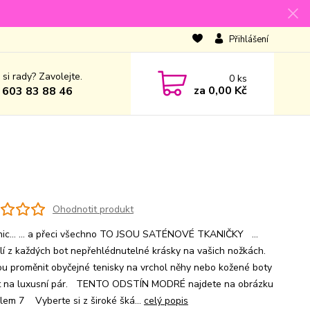
Přihlášení
 si rady? Zavolejte.
0
ks
za
0,00 Kč
 603 83 88 46
Ohodnotit produkt
nic... ... a přeci všechno TO JSOU SATÉNOVÉ TKANIČKY ...
lí z každých bot nepřehlédnutelné krásky na vašich nožkách.
u proměnit obyčejné tenisky na vrchol něhy nebo kožené boty
t na luxusní pár. TENTO ODSTÍN MODRÉ najdete na obrázku
slem 7 Vyberte si z široké šká...
celý popis