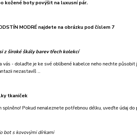
o kožené boty povýšit na luxusní pár.
DSTÍN MODRÉ najdete na obrázku pod číslem 7
i z široké škály barev třech kolekcí
na vás - dolaďte je ke své oblíbené kabelce neho nechte působi
tazii nezastavíš ...
lky tkaniček
m splněno! Pokud nenaleznete potřebnou délku, uveďte údaj do
o bot s kovovými dírkami