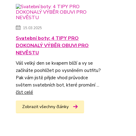
15.03.2025
Svatební boty: 4 TIPY PRO
DOKONALÝ VÝBĚR OBUVI PRO
NEVĚSTU
Váš velký den se kvapem blíží a vy se
začínáte poohlížet po vysněném outfitu?
Pak vám jistě přijde vhod průvodce
světem svatebních bot, které promění ...
číst celé
Zobrazit všechny články