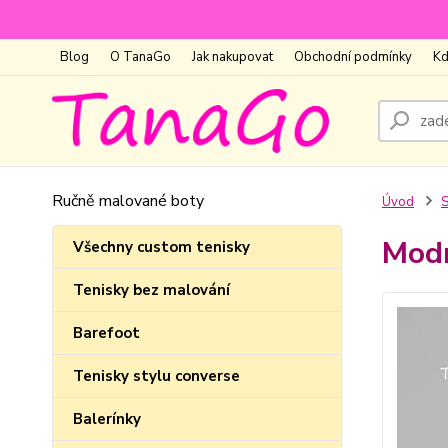
Blog
O TanaGo
Jak nakupovat
Obchodní podmínky
Kd
Ručně malované boty
Úvod
S
Modr
Všechny custom tenisky
Tenisky bez malování
Barefoot
Tenisky stylu converse
Balerínky