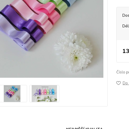
Dos
Dél
13
Číslo p
Do 