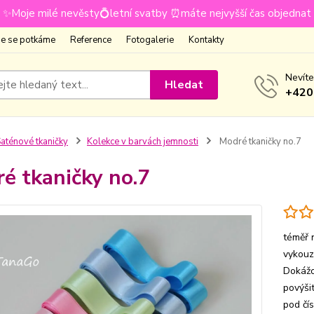
✨Moje milé nevěsty💍letní svatby ⏰máte nejvyšší čas objednat
e se potkáme
Reference
Fotogalerie
Kontakty
Nevíte
Hledat
+420
aténové tkaničky
Kolekce v barvách jemnosti
Modré tkaničky no.7
é tkaničky no.7
téměř 
vykouz
Dokážo
povýši
pod čí