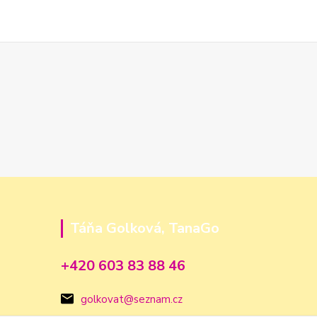
Táňa Golková, TanaGo
+420 603 83 88 46
golkovat@seznam.cz