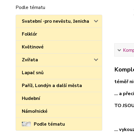
Podle tématu
Svatební -pro nevěstu, ženicha
Folklór
Květinové
Kompl
Zvířata
Komple
Lapač snů
téměř nic
Paříž, Londýn a další města
... a pře
Hudební
TO JSO
Námořnické
Podle tématu
... vyko