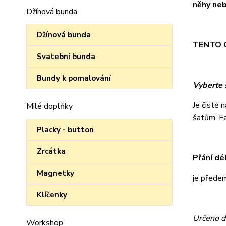
něhy neb
Džínová bunda
Džínová bunda
TENTO O
Svatební bunda
Bundy k pomalování
Vyberte s
Je čistě 
Milé doplňky
šatům. Fan
Placky - button
Zrcátka
Přání dé
Magnetky
je přede
Klíčenky
Určeno d
Workshop