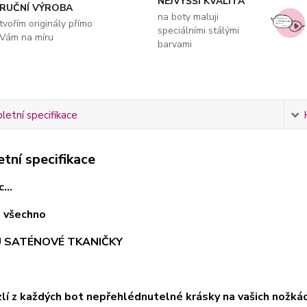
NEJVYŠŠÍ KVALITA
RUČNÍ VÝROBA
na boty maluji
tvořím originály přímo
speciálními stálými
Vám na míru
barvami
etní specifikace
tní specifikace
...
ci všechno
U SATÉNOVÉ TKANIČKY
uzlí z každých bot nepřehlédnutelné krásky na vašich nožk