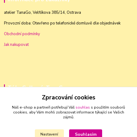
atelier TanaGo, Velflíkova 385/14, Ostrava
Provozní doba: Otevřeno po telefonické domluvě dle objednávek
Obchodní podmínky
Jak nakupovat
Táňa Golková, TanaGo
Zpracování cookies
+420 603 83 88 46
Náš e-shop a partneři potřebují Váš
souhlas
s použitím souborů
cookies, aby Vám mohli zobrazovat informace týkající se Vašich
golkovat@seznam.cz
zájmů.
Souhlasím
Nastavení