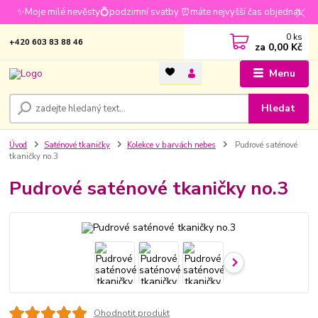
✨Moje milé nevěsty💍podzimní svatby ⏰máte nejvyšší čas objednat
0
ks
+420 603 83 88 46
za
0,00 Kč
Menu
Hledat
Úvod
Saténové tkaničky
Kolekce v barvách nebes
Pudrové saténové
tkaničky no.3
Pudrové saténové tkaničky no.3
Ohodnotit produkt