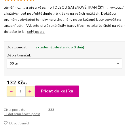
téměř nic... ... a přeci všechno TO JSOU SATÉNOVÉ TKANIČKY ... vykouzlí
z každých bot nepřehlédnutelné krásky na vašich nožkách. Dokážou
proměnit obyčejné tenisky na vrchol něhy nebo kožené boty povýšit na
luxusní pár. Vyberte si z široké škály barev třech kolekcí Je čistě na vás -
dolaďte je k...
celý popis
Dostupnost
skladem (odeslání do 3 dnů)
Délka tkaniček
132 Kč
/
ks
Přidat do košíku
Číslo produktu:
333
Hlídat cenu / dostupnost
Do oblíbených