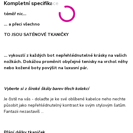
Kompletní specifikace
téměř nic...
... a přeci všechno
TO JSOU SATÉNOVÉ TKANIČKY
... vykouzlí z každých bot nepřehlédnutelné krásky na vašich
nožkách. Dokážou proměnit obyčejné tenisky na vrchol něhy
nebo kožené boty povýšit na luxusní pár.
Vyberte si z široké škály barev třech kolekcí
Je čistě na vás - dolaďte je ke své oblíbené kabelce neho nechte
působit jako nepřehlédnutelný kontrast ke svým stylovým šatům.
Fantazii nezastavíš ...
Přání délky tkaniček