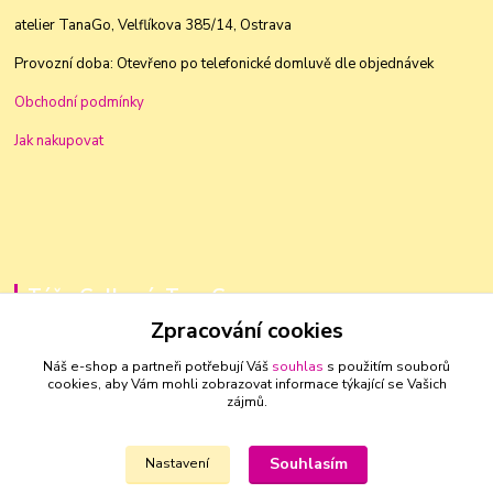
atelier TanaGo, Velflíkova 385/14, Ostrava
Provozní doba: Otevřeno po telefonické domluvě dle objednávek
Obchodní podmínky
Jak nakupovat
Táňa Golková, TanaGo
Zpracování cookies
+420 603 83 88 46
Náš e-shop a partneři potřebují Váš
souhlas
s použitím souborů
cookies, aby Vám mohli zobrazovat informace týkající se Vašich
golkovat@seznam.cz
zájmů.
Souhlasím
Nastavení