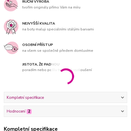
RUČNÍ VÝROBA
tvořím originály přímo Vám na míru
NEJVYŠŠÍ KVALITA
na boty maluji speciálními stálými barvami
OSOBNÍ PŘÍSTUP
na všem se společně předem domluvíme
JISTOTA, ŽE PADNOU
poradím nebo pošlu tenisky k vyzkoušení
Kompletní specifikace
Hodnocení
2
Kompletní specifikace