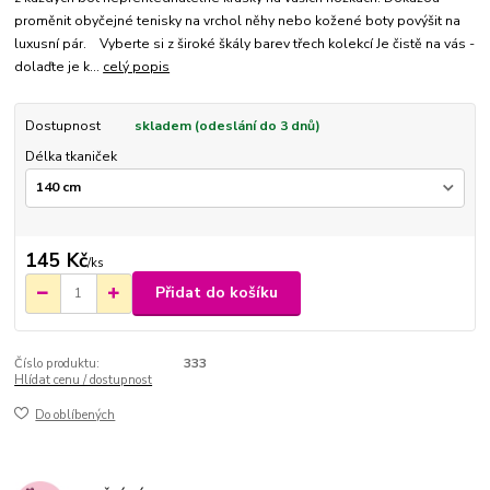
proměnit obyčejné tenisky na vrchol něhy nebo kožené boty povýšit na
luxusní pár. Vyberte si z široké škály barev třech kolekcí Je čistě na vás -
dolaďte je k...
celý popis
Dostupnost
skladem (odeslání do 3 dnů)
Délka tkaniček
145 Kč
/
ks
Přidat do košíku
Číslo produktu:
333
Hlídat cenu / dostupnost
Do oblíbených