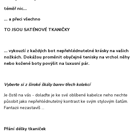
téměř nic...
... a přeci všechno
TO JSOU SATÉNOVÉ TKANIČKY
... vykouzlí z každých bot nepřehlédnutelné krásky na vašich
nožkách. Dokážou proměnit obyčejné tenisky na vrchol něhy
nebo kožené boty povýšit na luxusní pár.
Vyberte si z široké škály barev třech kolekcí
Je čistě na vás - dolaďte je ke své oblíbené kabelce neho nechte
působit jako nepřehlédnutelný kontrast ke svým stylovým šatům.
Fantazii nezastavíš ...
Přání délky tkaniček