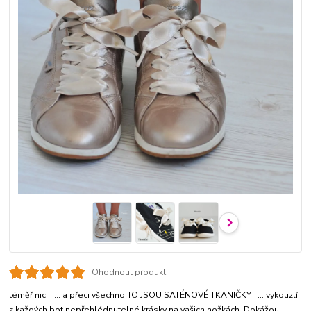
Ohodnotit produkt
téměř nic... ... a přeci všechno TO JSOU SATÉNOVÉ TKANIČKY ... vykouzlí
z každých bot nepřehlédnutelné krásky na vašich nožkách. Dokážou