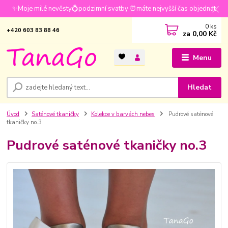
✨Moje milé nevěsty💍podzimní svatby ⏰máte nejvyšší čas objednat
0
ks
+420 603 83 88 46
za
0,00 Kč
Menu
Hledat
Úvod
Saténové tkaničky
Kolekce v barvách nebes
Pudrové saténové
tkaničky no.3
Pudrové saténové tkaničky no.3