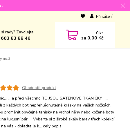
at
Přihlášení
 si rady? Zavolejte.
0
ks
za
0,00 Kč
 603 83 88 46
y no.3
Ohodnotit produkt
nic... ... a přeci všechno TO JSOU SATÉNOVÉ TKANIČKY ...
lí z každých bot nepřehlédnutelné krásky na vašich nožkách.
u proměnit obyčejné tenisky na vrchol něhy nebo kožené boty
t na luxusní pár. Vyberte si z široké škály barev třech kolekcí
ě na vás - dolaďte je k...
celý popis