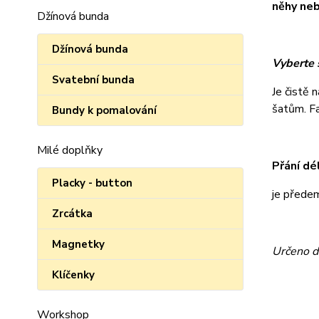
něhy neb
Džínová bunda
Džínová bunda
Vyberte s
Svatební bunda
Je čistě 
šatům. Fan
Bundy k pomalování
Milé doplňky
Přání dé
Placky - button
je přede
Zrcátka
Magnetky
Určeno d
Klíčenky
Workshop