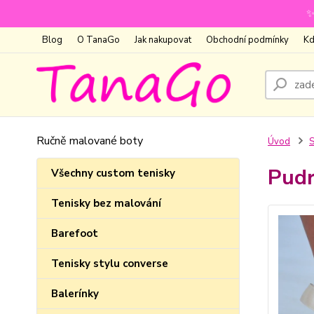
✨
Blog
O TanaGo
Jak nakupovat
Obchodní podmínky
Kd
Ručně malované boty
Úvod
S
Pudr
Všechny custom tenisky
Tenisky bez malování
Barefoot
Tenisky stylu converse
Balerínky