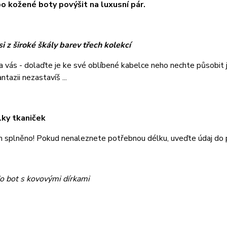
o kožené boty povýšit na luxusní pár.
i z široké škály barev třech kolekcí
na vás - dolaďte je ke své oblíbené kabelce neho nechte působi
tazii nezastavíš ...
lky tkaniček
m splněno! Pokud nenaleznete potřebnou délku, uveďte údaj do
o bot s kovovými dírkami