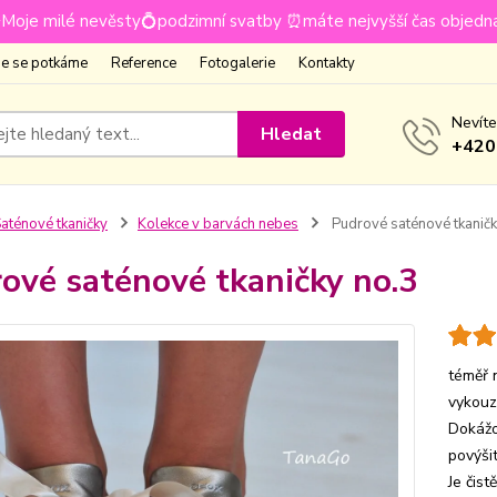
Moje milé nevěsty💍podzimní svatby ⏰máte nejvyšší čas objedn
e se potkáme
Reference
Fotogalerie
Kontakty
Nevíte
Hledat
+420
aténové tkaničky
Kolekce v barvách nebes
Pudrové saténové tkaničk
ové saténové tkaničky no.3
téměř 
vykouz
Dokážo
povýši
Je čist