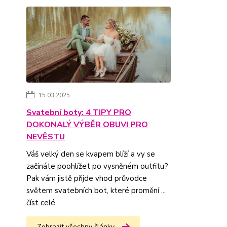
15.03.2025
Svatební boty: 4 TIPY PRO
DOKONALÝ VÝBĚR OBUVI PRO
NEVĚSTU
Váš velký den se kvapem blíží a vy se
začínáte poohlížet po vysněném outfitu?
Pak vám jistě přijde vhod průvodce
světem svatebních bot, které promění ...
číst celé
Zobrazit všechny články