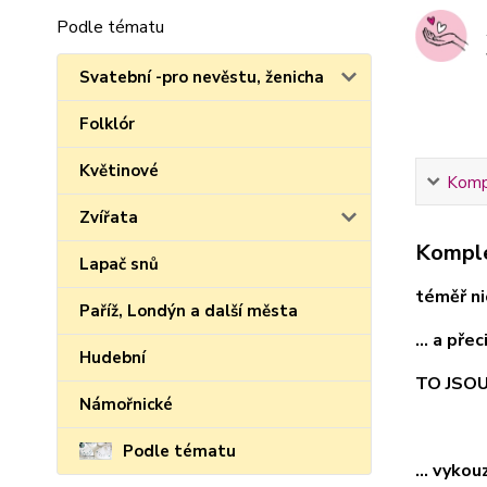
Podle tématu
Svatební -pro nevěstu, ženicha
Folklór
Květinové
Kompl
Zvířata
Komple
Lapač snů
téměř nic
Paříž, Londýn a další města
... a pře
Hudební
TO JSO
Námořnické
Podle tématu
... vyko