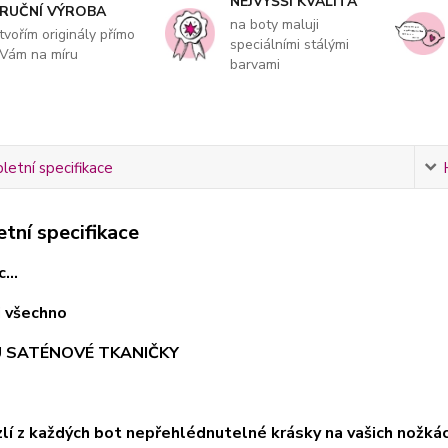
NEJVYŠŠÍ KVALITA
RUČNÍ VÝROBA
na boty maluji
tvořím originály přímo
speciálními stálými
Vám na míru
barvami
etní specifikace
tní specifikace
...
ci všechno
U SATÉNOVÉ TKANIČKY
uzlí z každých bot nepřehlédnutelné krásky na vašich nožk