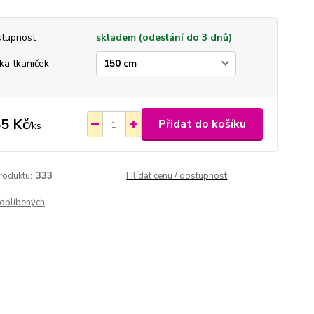
tupnost
skladem (odeslání do 3 dnů)
ka tkaniček
5 Kč
Přidat do košíku
/
ks
roduktu:
333
Hlídat cenu / dostupnost
oblíbených