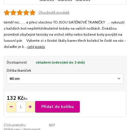
Ohodnotit produkt
téměř nic... ... a přeci všechno TO JSOU SATÉNOVÉ TKANIČKY ... vykouzlí
z každých bot nepřehlédnutelné krásky na vašich nožkách. Dokážou
proměnit obyčejné tenisky na vrchol něhy nebo kožené boty povýšit na
luxusní pár. Vyberte si z široké škály barev třech kolekcí Je čistě na vás -
dolaďte je k...
celý popis
Dostupnost
skladem (odeslání do 3 dnů)
Délka tkaniček
132 Kč
/
ks
Přidat do košíku
Číslo produktu:
327
Hlídat cenu / dostupnost