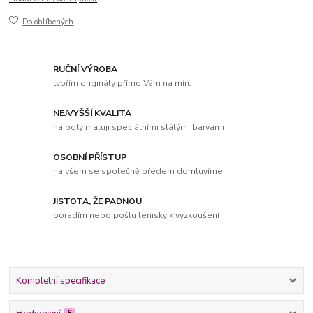
Do oblíbených
RUČNÍ VÝROBA
tvořím originály přímo Vám na míru
NEJVYŠŠÍ KVALITA
na boty maluji speciálními stálými barvami
OSOBNÍ PŘÍSTUP
na všem se společně předem domluvíme
JISTOTA, ŽE PADNOU
poradím nebo pošlu tenisky k vyzkoušení
Kompletní specifikace