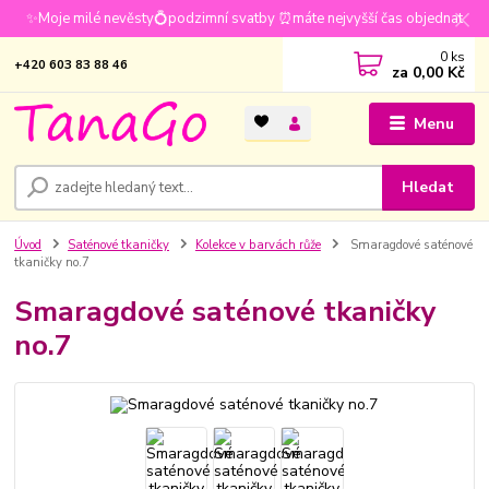
✨Moje milé nevěsty💍podzimní svatby ⏰máte nejvyšší čas objednat
0
ks
+420 603 83 88 46
za
0,00 Kč
Menu
Hledat
Úvod
Saténové tkaničky
Kolekce v barvách růže
Smaragdové saténové
tkaničky no.7
Smaragdové saténové tkaničky
no.7