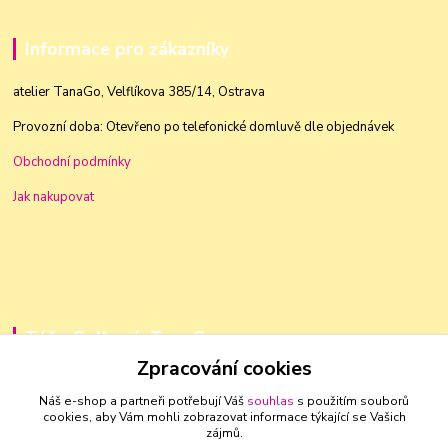
Informace pro zákazníky
atelier TanaGo, Velflíkova 385/14, Ostrava
Provozní doba: Otevřeno po telefonické domluvě dle objednávek
Obchodní podmínky
Jak nakupovat
Táňa Golková, TanaGo
Zpracování cookies
+420 603 83 88 46
Náš e-shop a partneři potřebují Váš
souhlas
s použitím souborů
cookies, aby Vám mohli zobrazovat informace týkající se Vašich
golkovat@seznam.cz
zájmů.