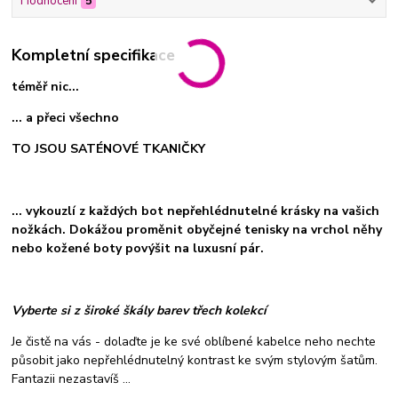
Hodnocení
5
Kompletní specifikace
téměř nic...
... a přeci všechno
TO JSOU SATÉNOVÉ TKANIČKY
... vykouzlí z každých bot nepřehlédnutelné krásky na vašich
nožkách. Dokážou proměnit obyčejné tenisky na vrchol něhy
nebo kožené boty povýšit na luxusní pár.
Vyberte si z široké škály barev třech kolekcí
Je čistě na vás - dolaďte je ke své oblíbené kabelce neho nechte
působit jako nepřehlédnutelný kontrast ke svým stylovým šatům.
Fantazii nezastavíš ...