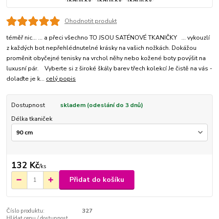
Ohodnotit produkt
téměř nic... ... a přeci všechno TO JSOU SATÉNOVÉ TKANIČKY ... vykouzlí
z každých bot nepřehlédnutelné krásky na vašich nožkách. Dokážou
proměnit obyčejné tenisky na vrchol něhy nebo kožené boty povýšit na
luxusní pár. Vyberte si z široké škály barev třech kolekcí Je čistě na vás -
dolaďte je k...
celý popis
Dostupnost
skladem (odeslání do 3 dnů)
Délka tkaniček
132 Kč
/
ks
Přidat do košíku
Číslo produktu:
327
Hlídat cenu / dostupnost