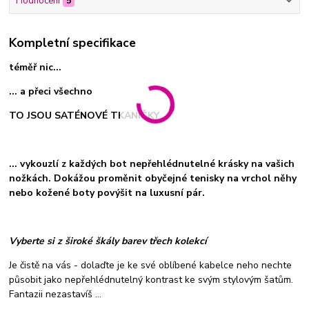
Hodnocení
5
Kompletní specifikace
téměř nic...
... a přeci všechno
TO JSOU SATÉNOVÉ TKANIČKY
... vykouzlí z každých bot nepřehlédnutelné krásky na vašich
nožkách. Dokážou proměnit obyčejné tenisky na vrchol něhy
nebo kožené boty povýšit na luxusní pár.
Vyberte si z široké škály barev třech kolekcí
Je čistě na vás - dolaďte je ke své oblíbené kabelce neho nechte
působit jako nepřehlédnutelný kontrast ke svým stylovým šatům.
Fantazii nezastavíš ...