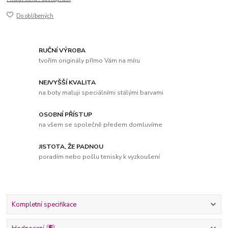
Do oblíbených
RUČNÍ VÝROBA
tvořím originály přímo Vám na míru
NEJVYŠŠÍ KVALITA
na boty maluji speciálními stálými barvami
OSOBNÍ PŘÍSTUP
na všem se společně předem domluvíme
JISTOTA, ŽE PADNOU
poradím nebo pošlu tenisky k vyzkoušení
Kompletní specifikace