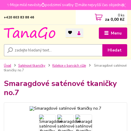
✨Moje milé nevěsty💍podzimní svatby ⏰máte nejvyšší čas objednat
0
ks
+420 603 83 88 46
za
0,00 Kč
Menu
Hledat
Úvod
Saténové tkaničky
Kolekce v barvách růže
Smaragdové saténové
tkaničky no.7
Smaragdové saténové tkaničky
no.7