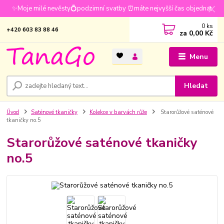
✨Moje milé nevěsty💍podzimní svatby ⏰máte nejvyšší čas objednat
0
ks
+420 603 83 88 46
za
0,00 Kč
Menu
Hledat
Úvod
Saténové tkaničky
Kolekce v barvách růže
Starorůžové saténové
tkaničky no.5
Starorůžové saténové tkaničky
no.5