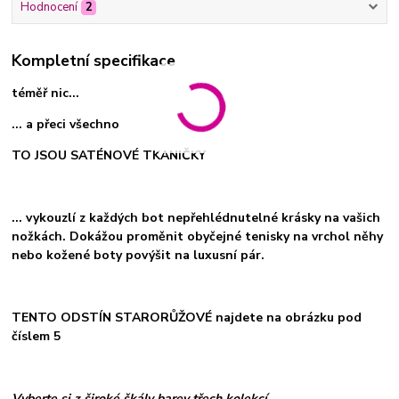
Hodnocení
2
Kompletní specifikace
téměř nic...
... a přeci všechno
TO JSOU SATÉNOVÉ TKANIČKY
... vykouzlí z každých bot nepřehlédnutelné krásky na vašich
nožkách. Dokážou proměnit obyčejné tenisky na vrchol něhy
nebo kožené boty povýšit na luxusní pár.
TENTO ODSTÍN STARORŮŽOVÉ najdete na obrázku pod
číslem 5
Vyberte si z široké škály barev třech kolekcí