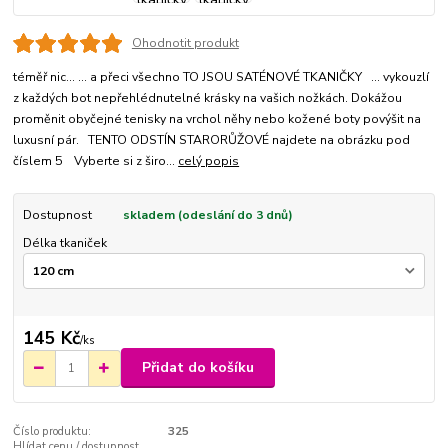
Ohodnotit produkt
téměř nic... ... a přeci všechno TO JSOU SATÉNOVÉ TKANIČKY ... vykouzlí
z každých bot nepřehlédnutelné krásky na vašich nožkách. Dokážou
proměnit obyčejné tenisky na vrchol něhy nebo kožené boty povýšit na
luxusní pár. TENTO ODSTÍN STARORŮŽOVÉ najdete na obrázku pod
číslem 5 Vyberte si z širo...
celý popis
Dostupnost
skladem (odeslání do 3 dnů)
Délka tkaniček
145 Kč
/
ks
Přidat do košíku
Číslo produktu:
325
Hlídat cenu / dostupnost