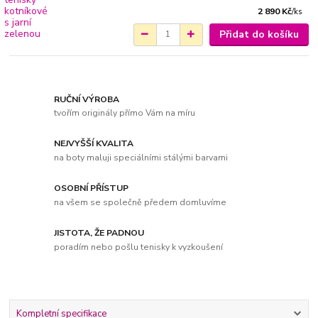
2 890 Kč
/
ks
Přidat do košíku
RUČNÍ VÝROBA
tvořím originály přímo Vám na míru
NEJVYŠŠÍ KVALITA
na boty maluji speciálními stálými barvami
OSOBNÍ PŘÍSTUP
na všem se společně předem domluvíme
JISTOTA, ŽE PADNOU
poradím nebo pošlu tenisky k vyzkoušení
Kompletní specifikace