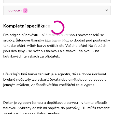
Hodnocení
0
Kompletní specifikace
Pro originální nevěstu - bílé tenisky s kresbou novomanželů se
srdíčky. Šifonové tkaničky bílé barvy. Možno doplnit pod postavičky
text dle přání. Výběr barvy srdíček dle Vašeho přání. Na fotkách
jsou dva typy - se světlou fialovou a s tmavou fialovou - na
kotníkových teniskách za příplatek.
Převažující bílá barva tenisek je elegantní, dá se dobře udržovat.
Drobné nečistoty lze vykartáčovat nebo umýt studenou vodou s
jemným mýdlem, v případě většího znečištění celé vyprat.
Dekor je vyroben černou a doplňkovou barvou - v tomto případě
fialovou (vybraný odstín mi napište do poznáky). Tu můžu zaměnit
za jakoukoliv jinou - žlutou, modrou, ...