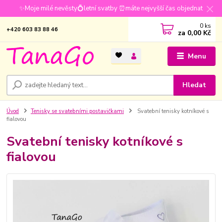
✨Moje milé nevěsty💍letní svatby ⏰máte nejvyšší čas objednat
0
ks
+420 603 83 88 46
za
0,00 Kč
Menu
Hledat
Úvod
Tenisky se svatebními postavičkami
Svatební tenisky kotníkové s
fialovou
Svatební tenisky kotníkové s
fialovou