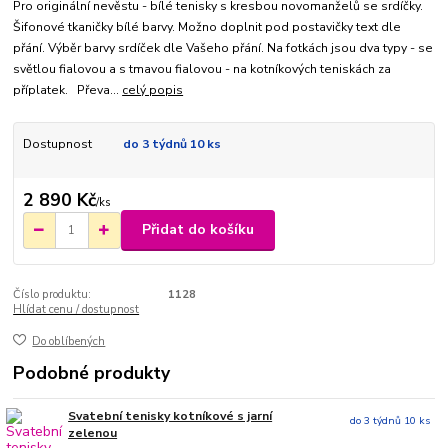
Pro originální nevěstu - bílé tenisky s kresbou novomanželů se srdíčky.
Šifonové tkaničky bílé barvy. Možno doplnit pod postavičky text dle
přání. Výběr barvy srdíček dle Vašeho přání. Na fotkách jsou dva typy - se
světlou fialovou a s tmavou fialovou - na kotníkových teniskách za
příplatek. Převa...
celý popis
Dostupnost
do 3 týdnů 10 ks
2 890 Kč
/
ks
Přidat do košíku
Číslo produktu:
1128
Hlídat cenu / dostupnost
Do oblíbených
Podobné produkty
Svatební tenisky kotníkové s jarní
do 3 týdnů 10 ks
zelenou