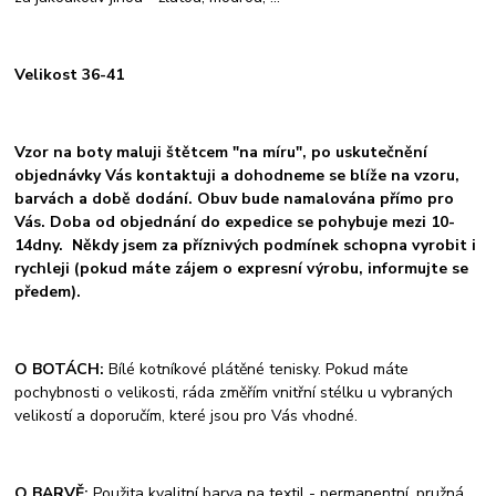
Velikost 36-41
Vzor na boty maluji štětcem "na míru", po uskutečnění
objednávky Vás kontaktuji a dohodneme se blíže na vzoru,
barvách a době dodání. Obuv bude namalována přímo pro
Vás. Doba od objednání do expedice se pohybuje mezi 10-
14dny. Někdy jsem za příznivých podmínek schopna vyrobit i
rychleji (pokud máte zájem o expresní výrobu, informujte se
předem).
O BOTÁCH:
Bílé kotníkové plátěné tenisky. Pokud máte
pochybnosti o velikosti, ráda změřím vnitřní stélku u vybraných
velikostí a doporučím, které jsou pro Vás vhodné.
O BARVĚ:
Použita kvalitní barva na textil - permanentní, pružná,