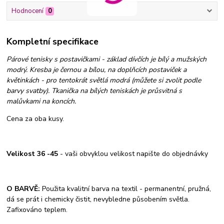
Hodnocení
0
Kompletní specifikace
Párové tenisky s postavičkami - základ dívčích je bílý a mužských
modrý. Kresba je černou a bílou, na doplňcích postaviček a
květinkách - pro tentokrát světlá modrá (můžete si zvolit podle
barvy svatby). Tkanička na bílých teniskách je průsvitná s
malůvkami na koncích.
Cena za oba kusy.
Velikost 36 -45
- vaši obvyklou velikost napište do objednávky
O BARVĚ:
Použita kvalitní barva na textil - permanentní, pružná,
dá se prát i chemicky čistit, nevybledne působením světla.
Zafixováno teplem.