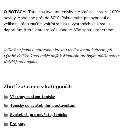
O BOTÁCH:
Toto jsou kvalitní tenisky z Moldávie, jsou ze 100%
bavlny. Mohou se prát do 30°C. Pokud máte pochybnosti o
velikosti, ráda změřím vnitřní stélku u vybraných velikostí a
doporučím, které jsou pro Vás vhodné. Vše spolu probereme.
Jelikož se jedná o autorskou kresbu realizovanou štětcem, při
výrobě dalších kusů může dojít k žádoucím drobným odlišnostem.
Každé jsou originál
Zboží zařazeno v kategoriích
Všechny custom tenisky
Tenisky se svatebními postavičkami
Svatební -pro nevěstu, ženicha
Pro páry