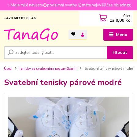
✨Moje milé nevěsty💍podzimní svatby ⏰máte nejvyšší čas objednat
0
ks
+420 603 83 88 46
za
0,00 Kč
Menu
Hledat
Úvod
Tenisky se svatebními postavičkami
Svatební tenisky párové modré
Svatební tenisky párové modré