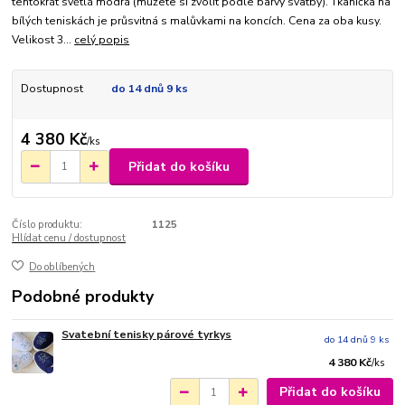
tentokrát světlá modrá (můžete si zvolit podle barvy svatby). Tkanička na
bílých teniskách je průsvitná s malůvkami na koncích. Cena za oba kusy.
Velikost 3...
celý popis
Dostupnost
do 14 dnů 9 ks
4 380 Kč
/
ks
Přidat do košíku
Číslo produktu:
1125
Hlídat cenu / dostupnost
Do oblíbených
Podobné produkty
Svatební tenisky párové tyrkys
do 14 dnů 9 ks
4 380 Kč
/
ks
Přidat do košíku