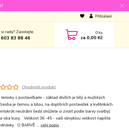
at
Přihlášení
 si rady? Zavolejte.
0
ks
za
0,00 Kč
 603 83 88 46
Ohodnotit produkt
tenisky s postavičkami - základ dívčích je bílý a mužských
 Kresba je černou a bílou, na doplňcích postaviček a květinkách
entokrát neutrální šedá (můžete si zvolit podle barvy svatby).
a oba kusy. Velikost 36 -45 - vaši obvyklou velikost napište
ednávky O BARVĚ: ...
celý popis