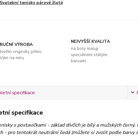
Svatební tenisky párové žluté
NEJVYŠŠÍ KVALITA
RUČNÍ VÝROBA
na boty maluji
tvořím originály přímo
speciálními stálými
Vám na míru
barvami
etní specifikace
tní specifikace
nisky s postavičkami - základ dívčích je bílý a mužských černý. 
h - pro tentokrát neutrální šedá (můžete si zvolit podle barvy s