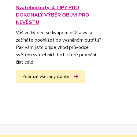
Svatební boty: 4 TIPY PRO
DOKONALÝ VÝBĚR OBUVI PRO
NEVĚSTU
Váš velký den se kvapem blíží a vy se
začínáte poohlížet po vysněném outfitu?
Pak vám jistě přijde vhod průvodce
světem svatebních bot, které promění ...
číst celé
Zobrazit všechny články