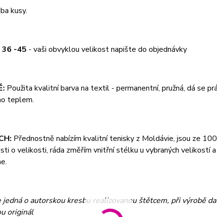
ba kusy.
 36 -45
- vaši obvyklou velikost napište do objednávky
Ě:
Použita kvalitní barva na textil - permanentní, pružná, dá se p
no teplem.
CH:
Přednostně nabízím kvalitní tenisky z Moldávie, jsou ze 1
ti o velikosti, ráda změřím vnitřní stélku u vybraných velikostí
e.
se jedná o autorskou kresbu realizovanou štětcem, při výrobě 
u originál