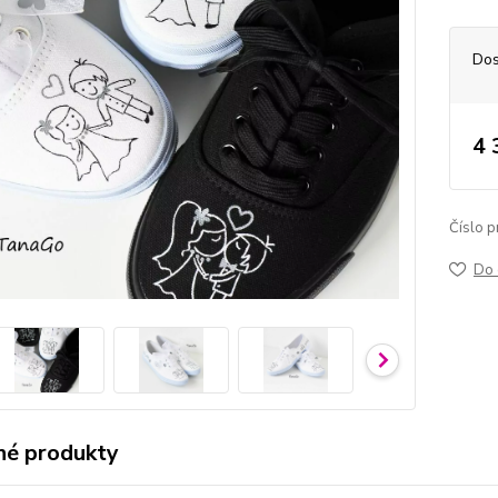
Dos
4 
Číslo p
Do 
é produkty