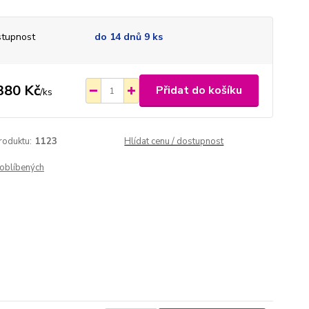
tupnost
do 14 dnů 9 ks
380 Kč
Přidat do košíku
/
ks
roduktu:
1123
Hlídat cenu / dostupnost
oblíbených