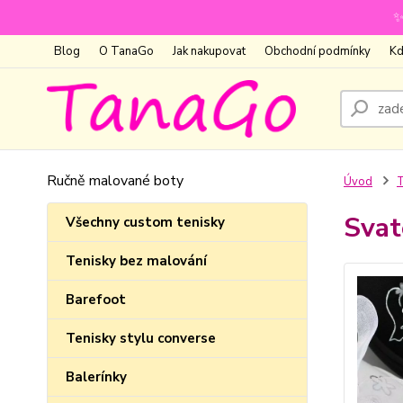
✨
Blog
O TanaGo
Jak nakupovat
Obchodní podmínky
Kd
Ručně malované boty
Úvod
T
Svat
Všechny custom tenisky
Tenisky bez malování
Barefoot
Tenisky stylu converse
Balerínky