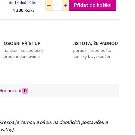
do 14 dnů 10 ks
Přidat do košíku
4 380 Kč
/
ks
OSOBNÍ PŘÍSTUP
JISTOTA, ŽE PADNOU
na všem se společně
poradím nebo pošlu
předem domluvíme
tenisky k vyzkoušení
Hodnocení
0
Kresba je černou a bílou, na doplňcích postaviček a
vatby).