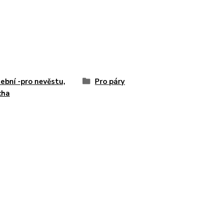
ební -pro nevěstu,
Pro páry
cha