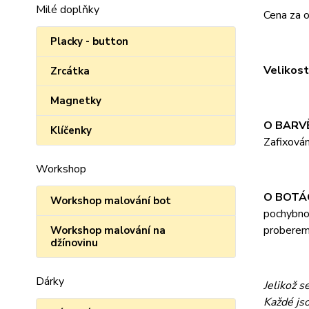
Milé doplňky
Cena za o
Placky - button
Velikost
Zrcátka
Magnetky
O BARV
Klíčenky
Zafixová
Workshop
O BOTÁ
Workshop malování bot
pochybnos
proberem
Workshop malování na
džínovinu
Dárky
Jelikož 
Každé jso