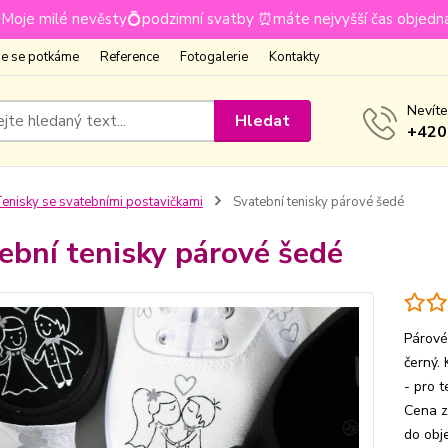
Moje milé nevěsty💍podzimní svatby ⏰máte nejvyšší čas objedn
e se potkáme
Reference
Fotogalerie
Kontakty
Nevíte
Hledat
+420
enisky se svatebními postavičkami
Svatební tenisky párové šedé
ební tenisky párové šedé
Párové 
černý.
- pro t
Cena z
do obj