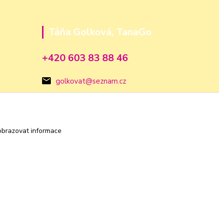
Táňa Golková, TanaGo
+420 603 83 88 46
golkovat@seznam.cz
obrazovat informace
Vytvořeno na
Eshop-rychle.cz