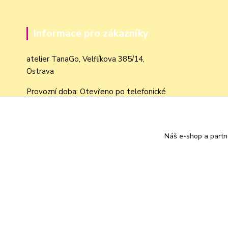
Informace pro zákazníky
atelier TanaGo, Velflíkova 385/14,
Ostrava
Provozní doba: Otevřeno po telefonické
domluvě dle objednávek
Obchodní podmínky
Náš e-shop a partn
Jak nakupovat