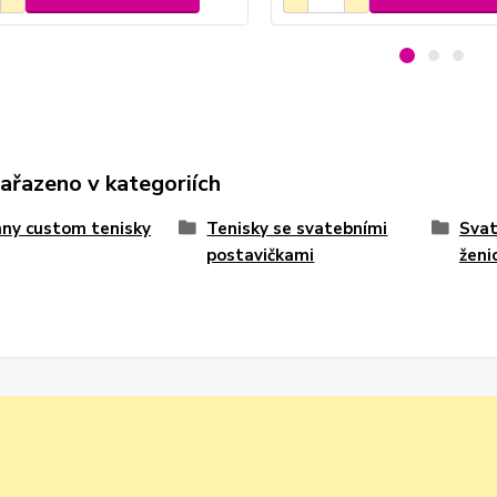
zařazeno v kategoriích
ny custom tenisky
Tenisky se svatebními
Svat
postavičkami
ženi