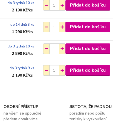
do 3 týdnů 10 ks
Přidat do košíku
2 190 Kč
/
ks
do 14 dnů 3 ks
Přidat do košíku
1 290 Kč
/
ks
do 3 týdnů 10 ks
Přidat do košíku
2 890 Kč
/
ks
do 3 týdnů 9 ks
Přidat do košíku
2 190 Kč
/
ks
OSOBNÍ PŘÍSTUP
JISTOTA, ŽE PADNOU
na všem se společně
poradím nebo pošlu
předem domluvíme
tenisky k vyzkoušení