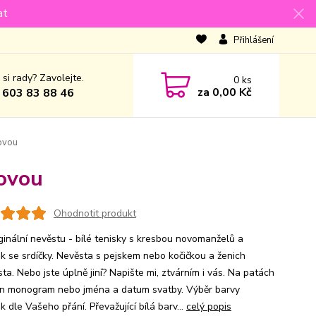
at
Přihlášení
 si rady? Zavolejte.
0
ks
za
0,00 Kč
 603 83 88 46
lovou
lovou
Ohodnotit produkt
iginální nevěstu - bílé tenisky s kresbou novomanželů a
ek se srdíčky. Nevěsta s pejskem nebo kočičkou a ženich
sta. Nebo jste úplně jiní? Napište mi, ztvárním i vás. Na patách
n monogram nebo jména a datum svatby. Výběr barvy
k dle Vašeho přání. Převažující bílá barv...
celý popis