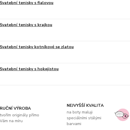
Svatební tenisky s fialovou
Svatební tenisky s krajkou
Svatební tenisky kotníkové se zlatou
Svatební tenisky s hokejistou
NEJVYŠŠÍ KVALITA
RUČNÍ VÝROBA
na boty maluji
tvořím originály přímo
speciálními stálými
Vám na míru
barvami