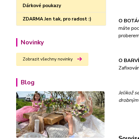
Dárkové poukazy
ZDARMA Jen tak, pro radost :)
O BOTÁ
máte poch
probereme
Novinky
Zobrazit všechny novinky
O BARV
Zafixová
Blog
Jelikož s
drobným 
Souvise