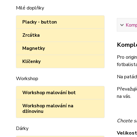
Milé doplňky
Placky - button
Kompl
Zrcátka
Komple
Magnetky
Pro origi
Klíčenky
fotbalist
Na patác
Workshop
Převažují
Workshop malování bot
na vás.
Workshop malování na
džínovinu
Chcete s
Dárky
Velikos