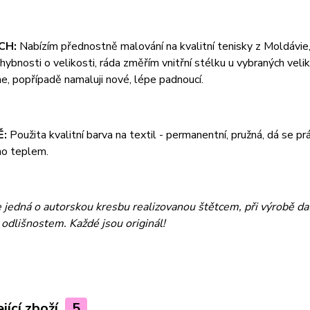
CH:
Nabízím přednostně malování na kvalitní tenisky z Moldávi
ybnosti o velikosti, ráda změřím vnitřní stélku u vybraných veli
, popřípadě namaluji nové, lépe padnoucí.
Ě:
Použita kvalitní barva na textil - permanentní, pružná, dá se p
no teplem.
e jedná o autorskou kresbu realizovanou štětcem, při výrobě da
odlišnostem. Každé jsou originál!
jící zboží
5