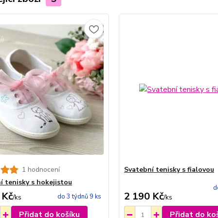
1 hodnocení
Svatební tenisky s fialovou
í tenisky s hokejistou
d
 Kč
2 190 Kč
do 3 týdnů 9 ks
/
ks
/
ks
Přidat do košíku
Přidat do ko