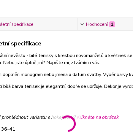
etní specifikace
Hodnocení
1
tní specifikace
nální nevěstu - bílé tenisky s kresbou novomanželů a květinek se
a. Nebo jste úplně jiní? Napište mi, ztvárním i vás.
h doplněn monogram nebo jména a datum svatby. Výběr barvy kvě
cí bílá barva tenisek je elegantní, dobře se udržuje. Dekor je vy
i prohlédnout variantu s hokejistou?
Klikněte na obrázek
t 36-41