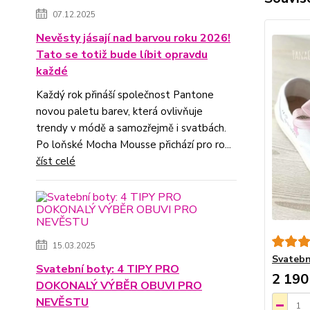
07.12.2025
Nevěsty jásají nad barvou roku 2026!
Tato se totiž bude líbit opravdu
každé
Každý rok přináší společnost Pantone
novou paletu barev, která ovlivňuje
trendy v módě a samozřejmě i svatbách.
Po loňské Mocha Mousse přichází pro ro...
číst celé
15.03.2025
Svatebn
Svatební boty: 4 TIPY PRO
2 190
DOKONALÝ VÝBĚR OBUVI PRO
NEVĚSTU