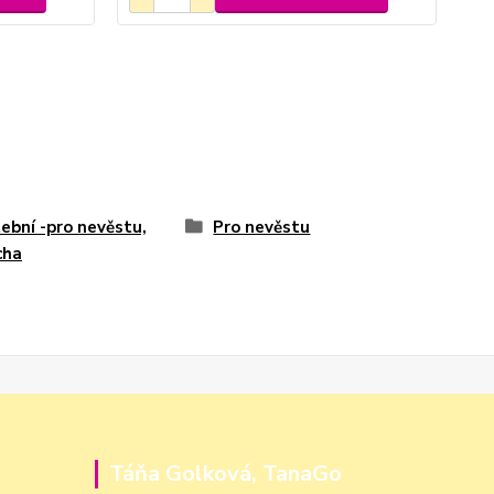
ební -pro nevěstu,
Pro nevěstu
cha
Táňa Golková, TanaGo