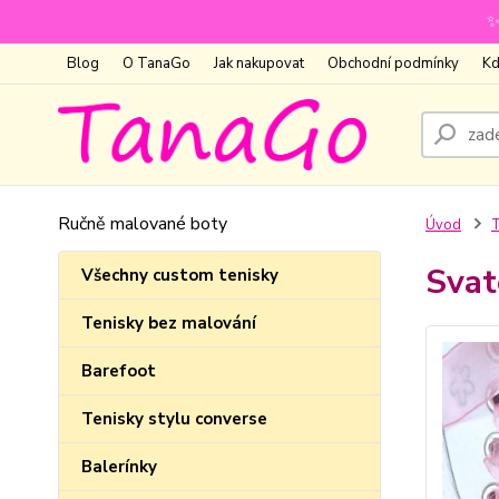
✨
Blog
O TanaGo
Jak nakupovat
Obchodní podmínky
Kd
Ručně malované boty
Úvod
T
Svat
Všechny custom tenisky
Tenisky bez malování
Barefoot
Tenisky stylu converse
Balerínky