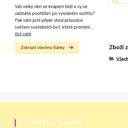
Váš velký den se kvapem blíží a vy se
začínáte poohlížet po vysněném outfitu?
Pak vám jistě přijde vhod průvodce
světem svatebních bot, které promění ...
číst celé
Zboží 
Zobrazit všechny články
Všech
Informace pro zákazníky