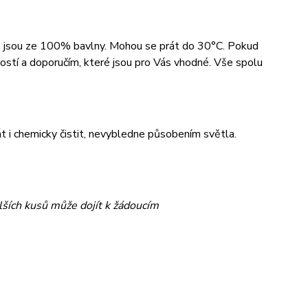
e, jsou ze 100% bavlny. Mohou se prát do 30°C. Pokud
kostí a doporučím, které jsou pro Vás vhodné. Vše spolu
rát i chemicky čistit, nevybledne působením světla.
lších kusů může dojít k žádoucím