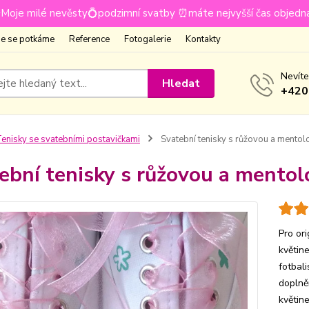
Moje milé nevěsty💍podzimní svatby ⏰máte nejvyšší čas objedn
e se potkáme
Reference
Fotogalerie
Kontakty
Nevíte
Hledat
+420
enisky se svatebními postavičkami
Svatební tenisky s růžovou a mento
ební tenisky s růžovou a mento
Pro or
květin
fotbali
doplně
květine