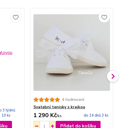
4 hodnocení
Sv
Svatební tenisky s krajkou
o 3 týdnů
1 290 Kč
2 
10 ks
do 14 dnů 3 ks
/
ks
šíku
Přidat do košíku