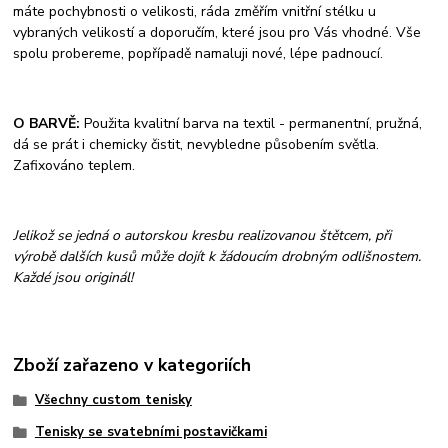
máte pochybnosti o velikosti, ráda změřím vnitřní stélku u
vybraných velikostí a doporučím, které jsou pro Vás vhodné. Vše
spolu probereme, popřípadě namaluji nové, lépe padnoucí.
O BARVĚ:
Použita kvalitní barva na textil - permanentní, pružná,
dá se prát i chemicky čistit, nevybledne působením světla.
Zafixováno teplem.
Jelikož se jedná o autorskou kresbu realizovanou štětcem, při
výrobě dalších kusů může dojít k žádoucím drobným odlišnostem.
Každé jsou originál!
Zboží zařazeno v kategoriích
Všechny custom tenisky
Tenisky se svatebními postavičkami