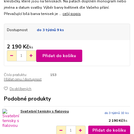
kresbičky, které jsou na teniskách. Na patách doplněn monogram nebo
jména a datum svatby. Výběr barvy květinek dle Vašeho přání.
Převažující bílá barva tenisek je ...
celý popis
Dostupnost
do 3 týdnů 9 ks
2 190 Kč
/
ks
Přidat do košíku
Číslo produktu:
153
Hlídat cenu / dostupnost
Do oblíbených
Podobné produkty
Svatební tenisky s fialovou
do 3 týdnů 10 ks
2 190 Kč
/
ks
Přidat do košíku