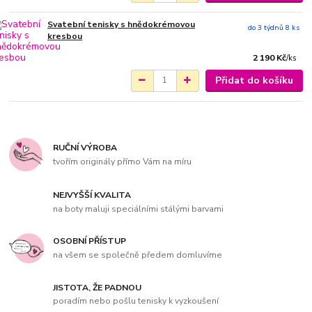
Svatební tenisky s hnědokrémovou
do 3 týdnů 8 ks
kresbou
2 190 Kč
/
ks
Přidat do košíku
RUČNÍ VÝROBA
tvořím originály přímo Vám na míru
NEJVYŠŠÍ KVALITA
na boty maluji speciálními stálými barvami
OSOBNÍ PŘÍSTUP
na všem se společně předem domluvíme
JISTOTA, ŽE PADNOU
poradím nebo pošlu tenisky k vyzkoušení