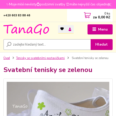
✨Moje milé nevěsty💍podzimní svatby ⏰máte nejvyšší čas objednat
0
ks
+420 603 83 88 46
za
0,00 Kč
Menu
Hledat
Úvod
Tenisky se svatebními postavičkami
Svatební tenisky se zelenou
Svatební tenisky se zelenou