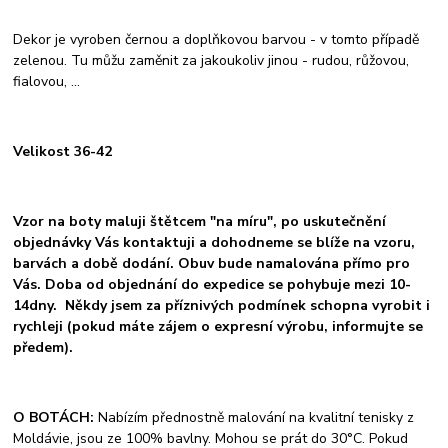
Dekor je vyroben černou a doplňkovou barvou - v tomto případě
zelenou. Tu můžu zaměnit za jakoukoliv jinou - rudou, růžovou,
fialovou, ...
Velikost 36-42
Vzor na boty maluji štětcem "na míru", po uskutečnění
objednávky Vás kontaktuji a dohodneme se blíže na vzoru,
barvách a době dodání. Obuv bude namalována přímo pro
Vás. Doba od objednání do expedice se pohybuje mezi 10-
14dny. Někdy jsem za příznivých podmínek schopna vyrobit i
rychleji (pokud máte zájem o expresní výrobu, informujte se
předem).
O BOTÁCH:
Nabízím přednostně malování na kvalitní tenisky z
Moldávie, jsou ze 100% bavlny. Mohou se prát do 30°C. Pokud