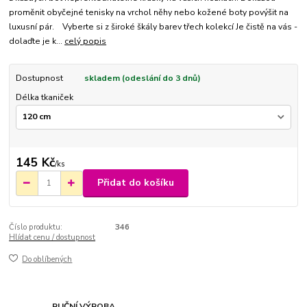
proměnit obyčejné tenisky na vrchol něhy nebo kožené boty povýšit na
luxusní pár. Vyberte si z široké škály barev třech kolekcí Je čistě na vás -
dolaďte je k...
celý popis
Dostupnost
skladem (odeslání do 3 dnů)
Délka tkaniček
145 Kč
/
ks
Přidat do košíku
Číslo produktu:
346
Hlídat cenu / dostupnost
Do oblíbených
RUČNÍ VÝROBA