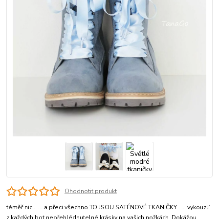
Ohodnotit produkt
téměř nic... ... a přeci všechno TO JSOU SATÉNOVÉ TKANIČKY ... vykouzlí
z každých bot nepřehlédnutelné krásky na vašich nožkách. Dokážou