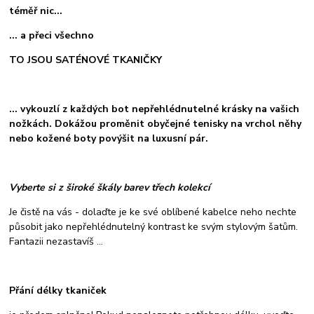
téměř nic...
... a přeci všechno
TO JSOU SATÉNOVÉ TKANIČKY
... vykouzlí z každých bot nepřehlédnutelné krásky na vašich
nožkách. Dokážou proměnit obyčejné tenisky na vrchol něhy
nebo kožené boty povýšit na luxusní pár.
Vyberte si z široké škály barev třech kolekcí
Je čistě na vás - dolaďte je ke své oblíbené kabelce neho nechte
působit jako nepřehlédnutelný kontrast ke svým stylovým šatům.
Fantazii nezastavíš ...
Přání délky tkaniček