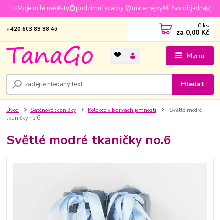
✨Moje milé nevěsty💍podzimní svatby ⏰máte nejvyšší čas objednat
0
ks
+420 603 83 88 46
za
0,00 Kč
Menu
Hledat
Úvod
Saténové tkaničky
Kolekce v barvách jemnosti
Světlé modré
tkaničky no.6
Světlé modré tkaničky no.6