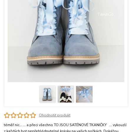
Ohodnotit produkt
téměř nic... ... a přeci všechno TO JSOU SATÉNOVÉ TKANIČKY ... vykouzlí
z každých bot nepřehlédnutelné krásky na vašich nožkách. Dokážou