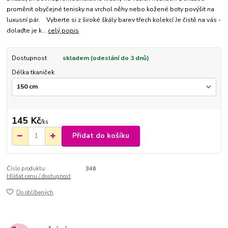
proměnit obyčejné tenisky na vrchol něhy nebo kožené boty povýšit na
luxusní pár. Vyberte si z široké škály barev třech kolekcí Je čistě na vás -
dolaďte je k...
celý popis
Dostupnost
skladem (odeslání do 3 dnů)
Délka tkaniček
145 Kč
/
ks
Přidat do košíku
Číslo produktu:
346
Hlídat cenu / dostupnost
Do oblíbených