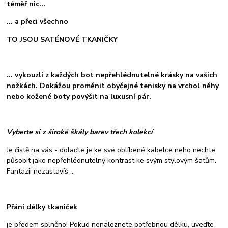
téměř nic...
... a přeci všechno
TO JSOU SATÉNOVÉ TKANIČKY
... vykouzlí z každých bot nepřehlédnutelné krásky na vašich
nožkách. Dokážou proměnit obyčejné tenisky na vrchol něhy
nebo kožené boty povýšit na luxusní pár.
Vyberte si z široké škály barev třech kolekcí
Je čistě na vás - dolaďte je ke své oblíbené kabelce neho nechte
působit jako nepřehlédnutelný kontrast ke svým stylovým šatům.
Fantazii nezastavíš ...
Přání délky tkaniček
je předem splněno! Pokud nenaleznete potřebnou délku, uveďte