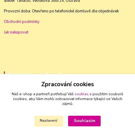
atelier TanaGo, Velflíkova 385/14, Ostrava
Provozní doba: Otevřeno po telefonické domluvě dle objednávek
Obchodní podmínky
Jak nakupovat
Táňa Golková, TanaGo
Zpracování cookies
+420 603 83 88 46
Náš e-shop a partneři potřebují Váš
souhlas
s použitím souborů
cookies, aby Vám mohli zobrazovat informace týkající se Vašich
golkovat@seznam.cz
zájmů.
Souhlasím
Nastavení