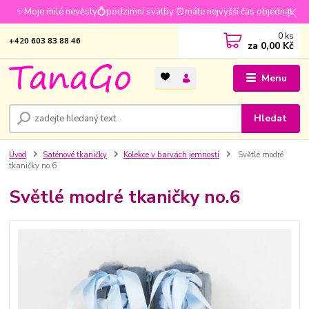
✨Moje milé nevěsty💍podzimní svatby ⏰máte nejvyšší čas objednat
0
ks
+420 603 83 88 46
za
0,00 Kč
Menu
Hledat
Úvod
Saténové tkaničky
Kolekce v barvách jemnosti
Světlé modré
tkaničky no.6
Světlé modré tkaničky no.6