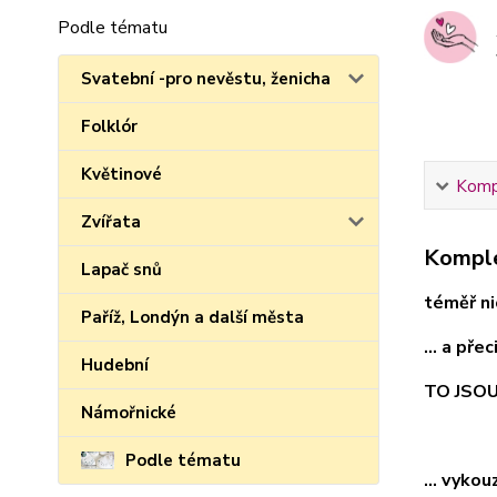
Podle tématu
Svatební -pro nevěstu, ženicha
Folklór
Květinové
Kompl
Zvířata
Komple
Lapač snů
téměř nic
Paříž, Londýn a další města
... a pře
Hudební
TO JSO
Námořnické
Podle tématu
... vyko