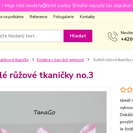
✨Moje milé nevěsty💍letní svatby ⏰máte nejvyšší čas objednat
e se potkáme
Reference
Fotogalerie
Kontakty
Nevíte
Hledat
+420
aténové tkaničky
Kolekce v barvách jemnosti
Světlé růžové tkaničky 
lé růžové tkaničky no.3
téměř 
vykouz
Dokážo
povýši
Je čist