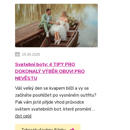
15.03.2025
Svatební boty: 4 TIPY PRO
DOKONALÝ VÝBĚR OBUVI PRO
NEVĚSTU
Váš velký den se kvapem blíží a vy se
začínáte poohlížet po vysněném outfitu?
Pak vám jistě přijde vhod průvodce
světem svatebních bot, které promění ...
číst celé
Zobrazit všechny články