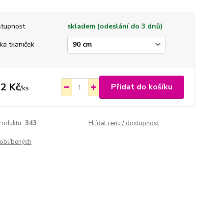
tupnost
skladem (odeslání do 3 dnů)
ka tkaniček
2 Kč
Přidat do košíku
/
ks
roduktu:
343
Hlídat cenu / dostupnost
oblíbených