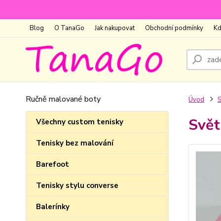
Blog
O TanaGo
Jak nakupovat
Obchodní podmínky
Kd
Ručně malované boty
Úvod
S
Svět
Všechny custom tenisky
Tenisky bez malování
Barefoot
Tenisky stylu converse
Balerínky