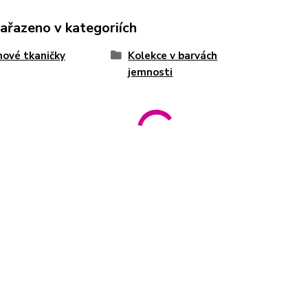
zařazeno v kategoriích
ové tkaničky
Kolekce v barvách
jemnosti