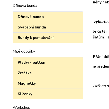
něhy neb
Džínová bunda
Džínová bunda
Vyberte s
Svatební bunda
Je čistě 
šatům. Fan
Bundy k pomalování
Milé doplňky
Přání dé
Placky - button
je přede
Zrcátka
Magnetky
Určeno d
Klíčenky
Workshop