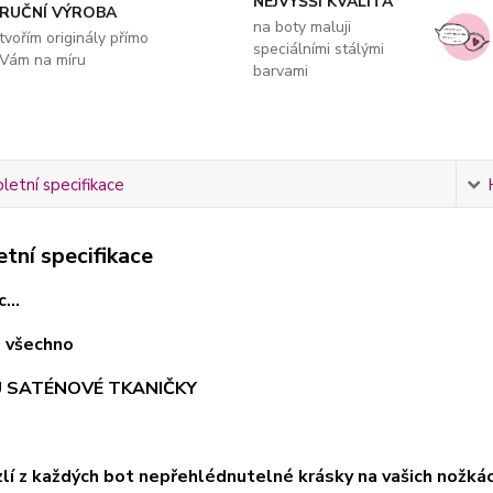
NEJVYŠŠÍ KVALITA
RUČNÍ VÝROBA
na boty maluji
tvořím originály přímo
speciálními stálými
Vám na míru
barvami
etní specifikace
tní specifikace
...
ci všechno
U SATÉNOVÉ TKANIČKY
uzlí z každých bot nepřehlédnutelné krásky na vašich nožk