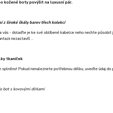
o kožené boty povýšit na luxusní pár.
i z široké škály barev třech kolekcí
na vás - dolaďte je ke své oblíbené kabelce neho nechte působi
tazii nezastavíš ...
lky tkaniček
m splněno! Pokud nenaleznete potřebnou délku, uveďte údaj do
o bot s kovovými dírkami