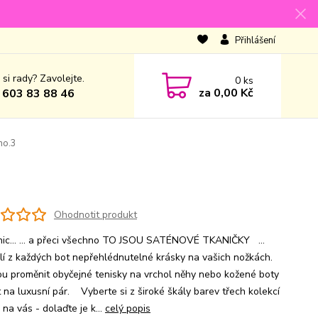
Přihlášení
 si rady? Zavolejte.
0
ks
za
0,00 Kč
 603 83 88 46
no.3
Ohodnotit produkt
nic... ... a přeci všechno TO JSOU SATÉNOVÉ TKANIČKY ...
lí z každých bot nepřehlédnutelné krásky na vašich nožkách.
u proměnit obyčejné tenisky na vrchol něhy nebo kožené boty
t na luxusní pár. Vyberte si z široké škály barev třech kolekcí
ě na vás - dolaďte je k...
celý popis