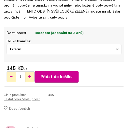
proměnit obyčejné tenisky na vrchol něhy nebo kožené boty povýšit na
luxusní pár. TENTO ODSTÍN SVĚTLOUČKÉ ZELENÉ najdete na obrázku
pod číslem 5 Vyberte si ...
celý popis
Dostupnost
skladem (odeslání do 3 dnů)
Délka tkaniček
145 Kč
/
ks
Přidat do košíku
Číslo produktu:
345
Hlídat cenu / dostupnost
Do oblíbených