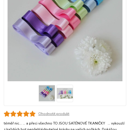
Ohodnotit produkt
téměř nic... ... a přeci všechno TO JSOU SATÉNOVÉ TKANIČKY ... vykouzlí
z každých bot nepřehlédnutelné krásky na vašich nožkách. Dokážou