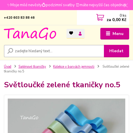
✨Moje milé nevěsty💍podzimní svatby ⏰máte nejvyšší čas objednat
0
ks
+420 603 83 88 46
za
0,00 Kč
Menu
Hledat
Úvod
Saténové tkaničky
Kolekce v barvách jemnosti
Světloučké zelené
tkaničky no.5
Světloučké zelené tkaničky no.5