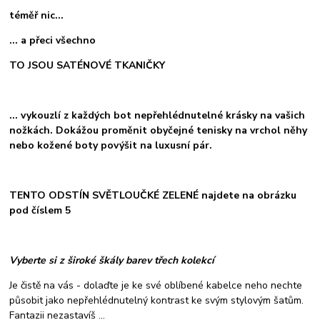
téměř nic...
... a přeci všechno
TO JSOU SATÉNOVÉ TKANIČKY
... vykouzlí z každých bot nepřehlédnutelné krásky na vašich
nožkách. Dokážou proměnit obyčejné tenisky na vrchol něhy
nebo kožené boty povýšit na luxusní pár.
TENTO ODSTÍN SVĚTLOUČKÉ ZELENÉ najdete na obrázku
pod číslem 5
Vyberte si z široké škály barev třech kolekcí
Je čistě na vás - dolaďte je ke své oblíbené kabelce neho nechte
působit jako nepřehlédnutelný kontrast ke svým stylovým šatům.
Fantazii nezastavíš ...