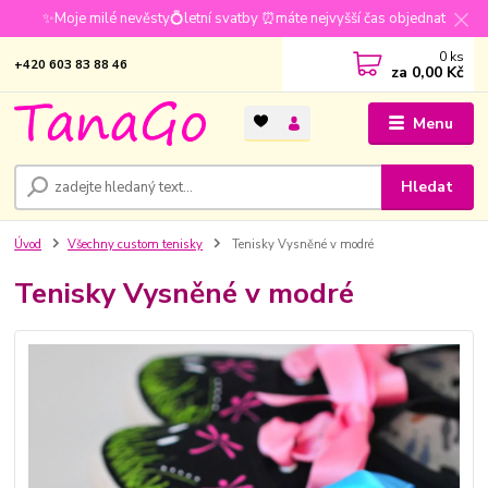
✨Moje milé nevěsty💍letní svatby ⏰máte nejvyšší čas objednat
0
ks
+420 603 83 88 46
za
0,00 Kč
Menu
Hledat
Úvod
Všechny custom tenisky
Tenisky Vysněné v modré
Tenisky Vysněné v modré