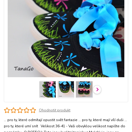
Ohodnotit produkt
... pro ty, které odmítají opustit svět fantazie ... pro ty, které mají vílí duši ...
pro ty, které umí snít Velikost 36-41 - Vaši obvyklou velikost napište do