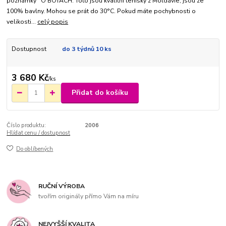
poznámky O BOTÁCH: Toto jsou kvalitní tenisky z Moldávie, jsou ze
100% bavlny. Mohou se prát do 30°C. Pokud máte pochybnosti o
velikosti...
celý popis
Dostupnost
do 3 týdnů 10 ks
3 680 Kč
/
ks
Přidat do košíku
Číslo produktu:
2006
Hlídat cenu / dostupnost
Do oblíbených
RUČNÍ VÝROBA
tvořím originály přímo Vám na míru
NEJVYŠŠÍ KVALITA