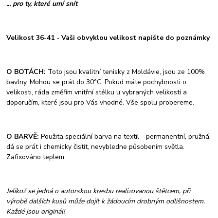
... pro ty, které umí snít
Velikost 36-41 - Vaši obvyklou velikost napište do poznámky
O BOTÁCH:
Toto jsou kvalitní tenisky z Moldávie, jsou ze 100%
bavlny. Mohou se prát do 30°C. Pokud máte pochybnosti o
velikosti, ráda změřím vnitřní stélku u vybraných velikostí a
doporučím, které jsou pro Vás vhodné. Vše spolu probereme.
O BARVĚ:
Použita speciální barva na textil - permanentní, pružná,
dá se prát i chemicky čistit, nevybledne působením světla.
Zafixováno teplem.
Jelikož se jedná o autorskou kresbu realizovanou štětcem, při
výrobě dalších kusů může dojít k žádoucím drobným odlišnostem.
Každé jsou originál!