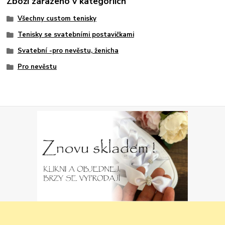
Zboží zařazeno v kategoriích
Všechny custom tenisky
Tenisky se svatebními postavičkami
Svatební -pro nevěstu, ženicha
Pro nevěstu