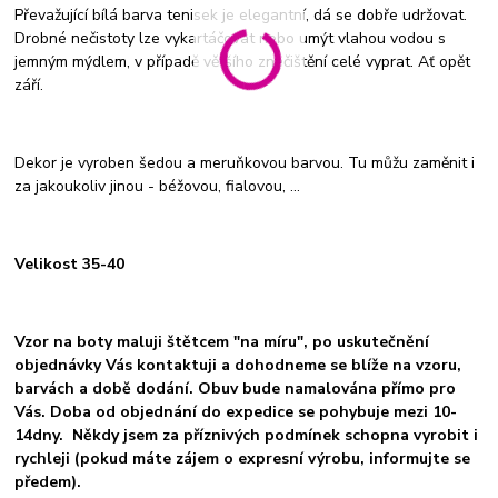
Převažující bílá barva tenisek je elegantní, dá se dobře udržovat.
Drobné nečistoty lze vykartáčovat nebo umýt vlahou vodou s
jemným mýdlem, v případě většího znečištění celé vyprat. Ať opět
září.
Dekor je vyroben šedou a meruňkovou barvou. Tu můžu zaměnit i
za jakoukoliv jinou - béžovou, fialovou, ...
Velikost 35-40
Vzor na boty maluji štětcem "na míru", po uskutečnění
objednávky Vás kontaktuji a dohodneme se blíže na vzoru,
barvách a době dodání. Obuv bude namalována přímo pro
Vás. Doba od objednání do expedice se pohybuje mezi 10-
14dny. Někdy jsem za příznivých podmínek schopna vyrobit i
rychleji (pokud máte zájem o expresní výrobu, informujte se
předem).