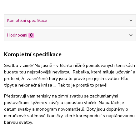
Kompletní specifikace
Hodnocení
0
Kompletní specifikace
Svatba v zimě? No jasně - v těchto něžně pomalovaných teniskách
budete tou nejstylovější nevěstou. Rebelka, která miluje lyžování a
proto ví, že zasněžené hory jsou to pravé pro jejich svatbu. Bílo,
třpyt a nekonečná krása ... Tak to je prostě to pravé!
Představuji vám tenisky na zimní svatbu se zachumlanými
postavičkami, lyžemi v závěji a spoustou vloček. Na patách je
datum svatby a monogram novomanželů. Boty jsou doplněny o
meruňkové saténové tkaničky, které korespondují s naplánovanou
barvou svatby.