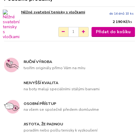
Něžné svatební tenisky s vločkami
do 14 dnů 10 ks
2 190 Kč
/
ks
Přidat do košíku
RUČNÍ VÝROBA
tvořím originály přímo Vám na míru
NEJVYŠŠÍ KVALITA
na boty maluji speciálními stálými barvami
OSOBNÍ PŘÍSTUP
na všem se společně předem domluvíme
JISTOTA, ŽE PADNOU
poradím nebo pošlu tenisky k vyzkoušení