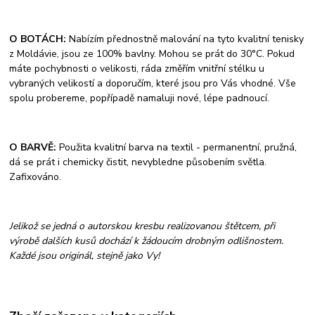
O BOTÁCH:
Nabízím přednostně malování na tyto kvalitní tenisky
z Moldávie, jsou ze 100% bavlny. Mohou se prát do 30°C. Pokud
máte pochybnosti o velikosti, ráda změřím vnitřní stélku u
vybraných velikostí a doporučím, které jsou pro Vás vhodné. Vše
spolu probereme, popřípadě namaluji nové, lépe padnoucí.
O BARVĚ:
Použita kvalitní barva na textil - permanentní, pružná,
dá se prát i chemicky čistit, nevybledne působením světla.
Zafixováno.
Jelikož se jedná o autorskou kresbu realizovanou štětcem, při
výrobě dalších kusů dochází k žádoucím drobným odlišnostem.
Každé jsou originál, stejně jako Vy!