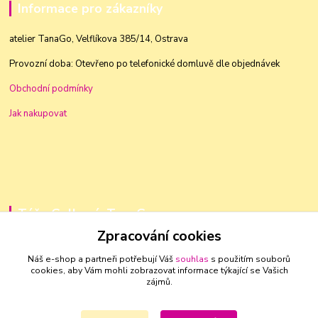
Informace pro zákazníky
atelier TanaGo, Velflíkova 385/14, Ostrava
Provozní doba: Otevřeno po telefonické domluvě dle objednávek
Obchodní podmínky
Jak nakupovat
Táňa Golková, TanaGo
Zpracování cookies
+420 603 83 88 46
Náš e-shop a partneři potřebují Váš
souhlas
s použitím souborů
cookies, aby Vám mohli zobrazovat informace týkající se Vašich
golkovat@seznam.cz
zájmů.