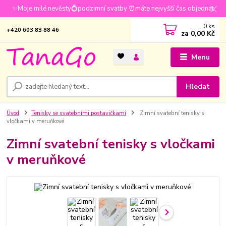
✨Moje milé nevěsty💍podzimní svatby ⏰máte nejvyšší čas objednat
0
ks
+420 603 83 88 46
za
0,00 Kč
Menu
Hledat
Úvod
Tenisky se svatebními postavičkami
Zimní svatební tenisky s
vločkami v meruňkové
Zimní svatební tenisky s vločkami
v meruňkové