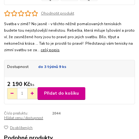
Ohodnotit produkt
Svatba v zimě? No jasně - v těchto něžně pomalovaných teniskách
budete tou nejstylovější nevěstou. Rebelka, která miluje lyžování a proto
ví, že zasněžené hory jsou to pravé pro jejich svatbu. Bílo, třpyt a
nekonečná krása ... Tak to je prostě to pravé! Představuji vám tenisky na
zimní svatbu se za...
celý popis
Dostupnost
do 3 týdnů 9 ks
2 190 Kč
/
ks
Přidat do košíku
Číslo produktu:
2044
Hlídat cenu / dostupnost
Do oblíbených
Podobné produkty