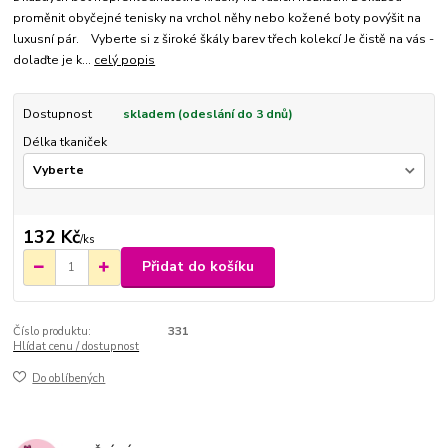
proměnit obyčejné tenisky na vrchol něhy nebo kožené boty povýšit na
luxusní pár. Vyberte si z široké škály barev třech kolekcí Je čistě na vás -
dolaďte je k...
celý popis
Dostupnost
skladem (odeslání do 3 dnů)
Délka tkaniček
132 Kč
/
ks
Přidat do košíku
Číslo produktu:
331
Hlídat cenu / dostupnost
Do oblíbených