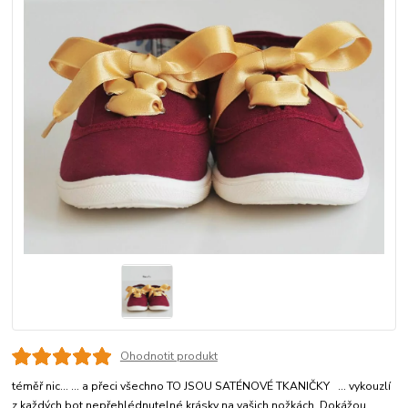
Ohodnotit produkt
téměř nic... ... a přeci všechno TO JSOU SATÉNOVÉ TKANIČKY ... vykouzlí
z každých bot nepřehlédnutelné krásky na vašich nožkách. Dokážou