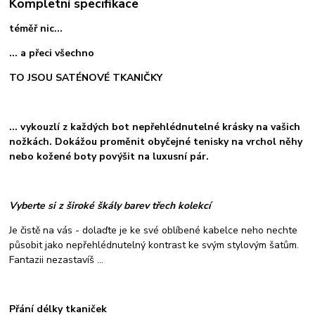
Kompletní specifikace
téměř nic...
... a přeci všechno
TO JSOU SATÉNOVÉ TKANIČKY
... vykouzlí z každých bot nepřehlédnutelné krásky na vašich
nožkách. Dokážou proměnit obyčejné tenisky na vrchol něhy
nebo kožené boty povýšit na luxusní pár.
Vyberte si z široké škály barev třech kolekcí
Je čistě na vás - dolaďte je ke své oblíbené kabelce neho nechte
působit jako nepřehlédnutelný kontrast ke svým stylovým šatům.
Fantazii nezastavíš ...
Přání délky tkaniček