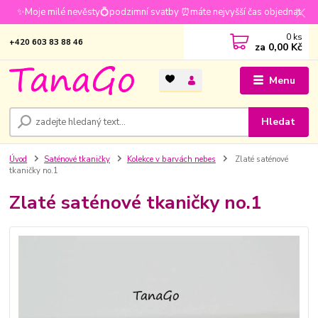
✨Moje milé nevěsty💍podzimní svatby ⏰máte nejvyšší čas objednat
0
ks
+420 603 83 88 46
za
0,00 Kč
Menu
Hledat
Úvod
Saténové tkaničky
Kolekce v barvách nebes
Zlaté saténové
tkaničky no.1
Zlaté saténové tkaničky no.1