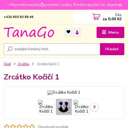
✨Moje milé nevěsty💍podzimní svatby ⏰máte nejvyšší čas objednat
0
ks
+420 603 83 88 46
za
0,00 Kč
Menu
Hledat
Úvod
Zrcátka
Zrcátko Kočičí 1
Zrcátko Kočičí 1
Ohodnotit produkt