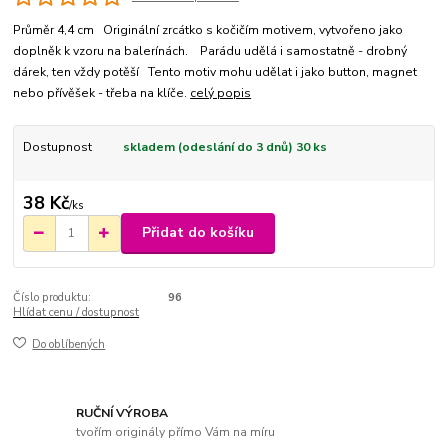
Průměr 4,4 cm Originální zrcátko s kočičím motivem, vytvořeno jako
doplněk k vzoru na balerínách. Parádu udělá i samostatně - drobný
dárek, ten vždy potěší Tento motiv mohu udělat i jako button, magnet
nebo přívěšek - třeba na klíče.
celý popis
Dostupnost
skladem (odeslání do 3 dnů) 30 ks
38 Kč
/
ks
Přidat do košíku
Číslo produktu:
96
Hlídat cenu / dostupnost
Do oblíbených
RUČNÍ VÝROBA
tvořím originály přímo Vám na míru