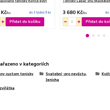
alované tenisky Konce květ
Tenisky Lapač snů Black&w
 Kč
3 680 Kč
do 3 týdnů 9 ks
do 
/
ks
/
ks
Přidat do košíku
Přidat do ko
zařazeno v kategoriích
ny custom tenisky
Svatební -pro nevěstu,
Květ
ženicha
 zvířátka