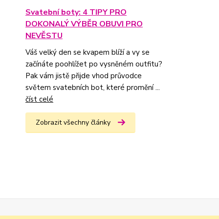
Svatební boty: 4 TIPY PRO
DOKONALÝ VÝBĚR OBUVI PRO
NEVĚSTU
Váš velký den se kvapem blíží a vy se
začínáte poohlížet po vysněném outfitu?
Pak vám jistě přijde vhod průvodce
světem svatebních bot, které promění ...
číst celé
Zobrazit všechny články