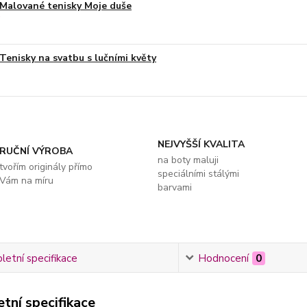
Malované tenisky Moje duše
Tenisky na svatbu s lučními květy
NEJVYŠŠÍ KVALITA
RUČNÍ VÝROBA
na boty maluji
tvořím originály přímo
speciálními stálými
Vám na míru
barvami
etní specifikace
Hodnocení
0
tní specifikace