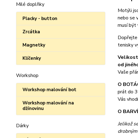
Milé doplňky
Motýli js
nebo se v
Placky - button
musí být 
Zrcátka
Dopřejte 
tenisky v
Magnetky
Velikost
Klíčenky
od jinéh
Vaše přán
Workshop
O BOTÁ
Workshop malování bot
prát do 3
Vás vhod
Workshop malování na
džínovinu
O BARV
Jelikož s
Dárky
drobným 