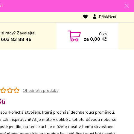
at
Přihlášení
 si rady? Zavolejte.
0
ks
za
0,00 Kč
 603 83 88 46
Ohodnotit produkt
li
 jsou ikonická stvoření, která prochází dechberoucí proměnou,
e tak inspirativní! Ať je máte v oblibě z tohoto důvodu nebo se
ostě jen líbí, na teniskách je můžete nosit v tomto skvostném
ní plném barev. Nic pro nudné lidi, váš život musí být veselý!