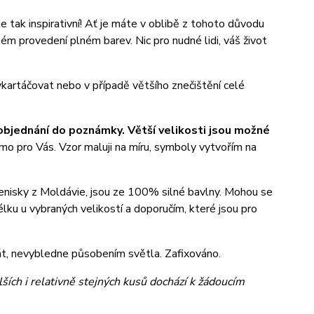
je tak inspirativní! Ať je máte v oblibě z tohoto důvodu
ém provedení plném barev. Nic pro nudné lidi, váš život
ykartáčovat nebo v případě většího znečištění celé
i objednání do poznámky. Větší velikosti jsou možné
mo pro Vás. Vzor maluji na míru, symboly vytvořím na
 tenisky z Moldávie, jsou ze 100% silné bavlny. Mohou se
lku u vybraných velikostí a doporučím, které jsou pro
prát, nevybledne působením světla. Zafixováno.
ších i relativně stejných kusů dochází k žádoucím