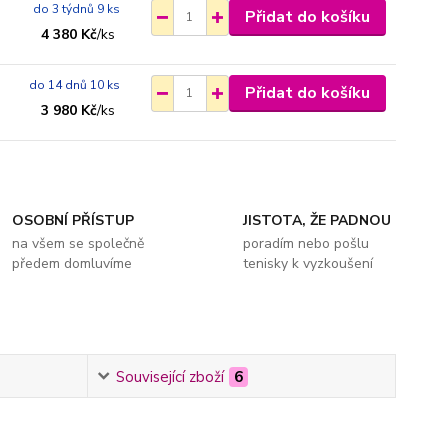
do 3 týdnů 9 ks
Přidat do košíku
4 380 Kč
/
ks
do 14 dnů 10 ks
Přidat do košíku
3 980 Kč
/
ks
OSOBNÍ PŘÍSTUP
JISTOTA, ŽE PADNOU
na všem se společně
poradím nebo pošlu
předem domluvíme
tenisky k vyzkoušení
Související zboží
6