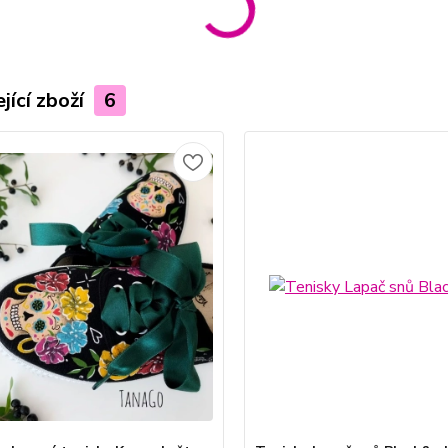
jící zboží
6