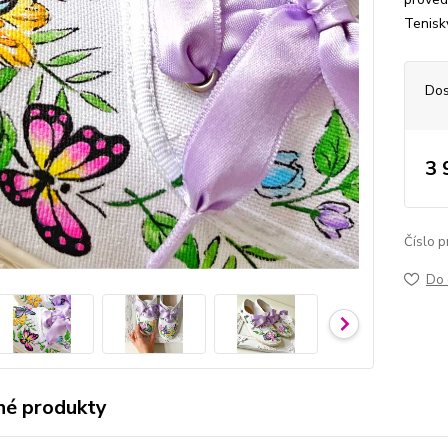
Tenisk
Dos
3 
Číslo p
Do 
é produkty