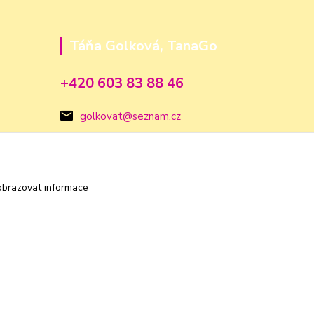
Táňa Golková, TanaGo
+420 603 83 88 46
golkovat@seznam.cz
obrazovat informace
Vytvořeno na
Eshop-rychle.cz