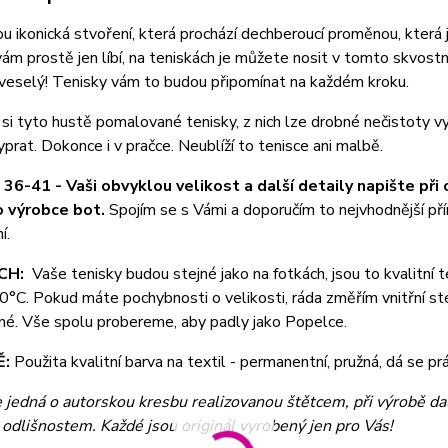
ou ikonická stvoření, která prochází dechberoucí proměnou, která 
ám prostě jen líbí, na teniskách je můžete nosit v tomto skvostn
veselý! Tenisky vám to budou připomínat na každém kroku.
si tyto hustě pomalované tenisky, z nich lze drobné nečistoty v
yprat. Dokonce i v pračce. Neublíží to tenisce ani malbě.
 36-41 - Vaši obvyklou velikost a další detaily napište př
o výrobce bot.
Spojím se s Vámi a doporučím to nejvhodnější pří
í.
CH:
Vaše tenisky budou stejné jako na fotkách, jsou to kvalitní
0°C. Pokud máte pochybnosti o velikosti, ráda změřím vnitřní sté
né. Vše spolu probereme, aby padly jako Popelce.
Ě:
Použita kvalitní barva na textil - permanentní, pružná, dá se 
e jedná o autorskou kresbu realizovanou štětcem, při výrobě dal
odlišnostem. Každé jsou originál vyrobený jen pro Vás!