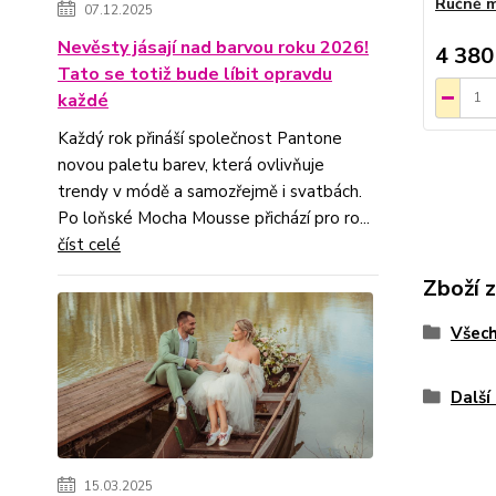
Ručně m
07.12.2025
Nevěsty jásají nad barvou roku 2026!
4 380
Tato se totiž bude líbit opravdu
každé
Každý rok přináší společnost Pantone
novou paletu barev, která ovlivňuje
trendy v módě a samozřejmě i svatbách.
Po loňské Mocha Mousse přichází pro ro...
číst celé
Zboží 
Všech
Další
15.03.2025