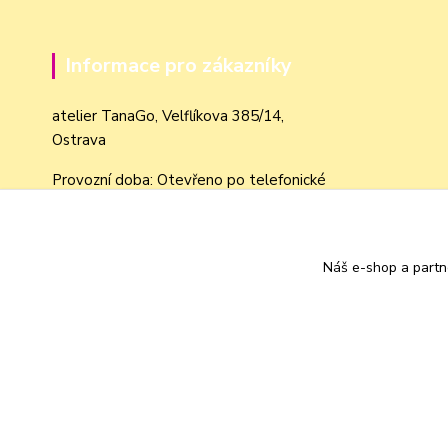
Informace pro zákazníky
atelier TanaGo, Velflíkova 385/14,
Ostrava
Provozní doba: Otevřeno po telefonické
domluvě dle objednávek
Obchodní podmínky
Náš e-shop a partn
Jak nakupovat