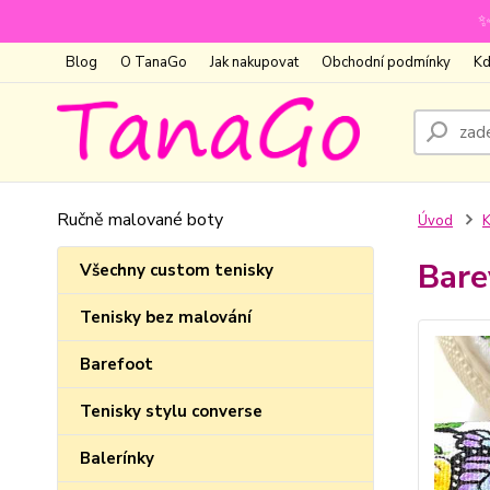
✨
Blog
O TanaGo
Jak nakupovat
Obchodní podmínky
Kd
Ručně malované boty
Úvod
K
Bare
Všechny custom tenisky
Tenisky bez malování
Barefoot
Tenisky stylu converse
Balerínky