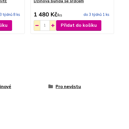
hitE
Džínová bunda se srdcem
Bíl
1 480 Kč
3 
3 týdnů 8 ks
do 3 týdnů 1 ks
/
ks
šíku
Přidat do košíku
inové
Pro nevěstu