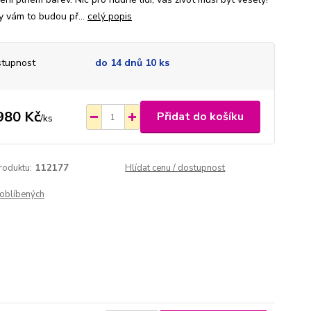
y vám to budou př...
celý popis
tupnost
do 14 dnů 10 ks
980 Kč
Přidat do košíku
/
ks
roduktu:
112177
Hlídat cenu / dostupnost
oblíbených