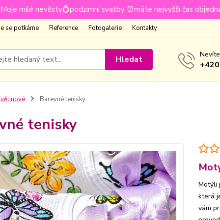
Moje milé nevěsty💍podzimní svatby ⏰máte nejvyšší čas objedn
e se potkáme
Reference
Fotogalerie
Kontakty
Nevíte
Hledat
+420
větinové
Barevné tenisky
vné tenisky
Motý
Motýli
která j
vám pr
provede