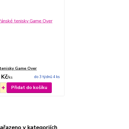
tenisky Game Over
 Kč
do 3 týdnů 4 ks
/
ks
Přidat do košíku
zařazeno v kategoriích