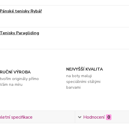
Pánské tenisky Rybář
Tenisky Paragliding
NEJVYŠŠÍ KVALITA
RUČNÍ VÝROBA
na boty maluji
tvořím originály přímo
speciálními stálými
Vám na míru
barvami
etní specifikace
Hodnocení
0