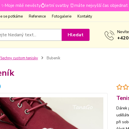
✨Moje milé nevěsty💍letní svatby ⏰máte nejvyšší čas objednat
e se potkáme
Reference
Fotogalerie
Kontakty
Nevíte
Hledat
+420
šechny custom tenisky
Bubeník
ník
Teni
Dárek 
udělát
při sob
části 