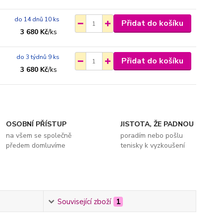
do 14 dnů 10 ks
Přidat do košíku
3 680 Kč
/
ks
do 3 týdnů 9 ks
Přidat do košíku
3 680 Kč
/
ks
OSOBNÍ PŘÍSTUP
JISTOTA, ŽE PADNOU
na všem se společně
poradím nebo pošlu
předem domluvíme
tenisky k vyzkoušení
Související zboží
1