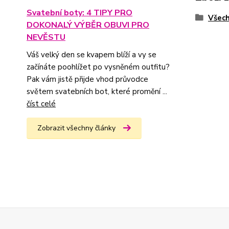
Svatební boty: 4 TIPY PRO
Všech
DOKONALÝ VÝBĚR OBUVI PRO
NEVĚSTU
Váš velký den se kvapem blíží a vy se
začínáte poohlížet po vysněném outfitu?
Pak vám jistě přijde vhod průvodce
světem svatebních bot, které promění ...
číst celé
Zobrazit všechny články