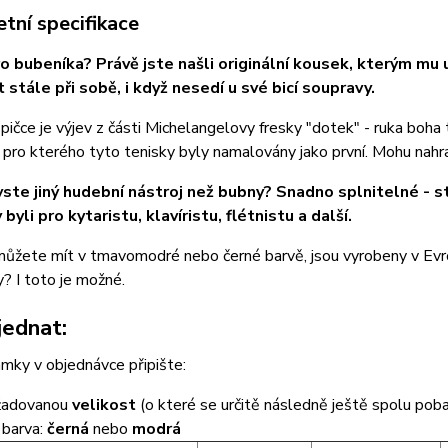
tní specifikace
o bubeníka? Právě jste našli originální kousek, kterým mu 
 stále při sobě, i když nesedí u své bicí soupravy.
pičce je výjev z části Michelangelovy fresky "dotek" - ruka bo
 pro kterého tyto tenisky byly namalovány jako první. Mohu nahr
yste jiný hudební nástroj než bubny? Snadno splnitelné - st
byli pro kytaristu, klavíristu, flétnistu a další.
ůžete mít v tmavomodré nebo černé barvě, jsou vyrobeny v Evro
? I toto je možné.
jednat:
mky v objednávce připište:
žadovanou
velikost
(o které se určitě následně ještě spolu poba
,
barva:
černá
nebo
modrá