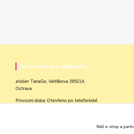
Informace pro zákazníky
atelier TanaGo, Velflíkova 385/14,
Ostrava
Provozní doba: Otevřeno po telefonické
domluvě dle objednávek
Obchodní podmínky
Náš e-shop a partn
Jak nakupovat