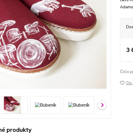
Adamov
Dos
3 
Číslo p
Do 
é produkty