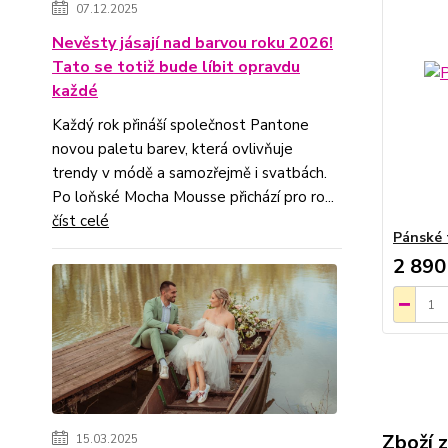
07.12.2025
Nevěsty jásají nad barvou roku 2026!
Tato se totiž bude líbit opravdu
každé
Každý rok přináší společnost Pantone
novou paletu barev, která ovlivňuje
trendy v módě a samozřejmě i svatbách.
Po loňské Mocha Mousse přichází pro ro...
číst celé
Pánské 
2 890
Zboží 
15.03.2025