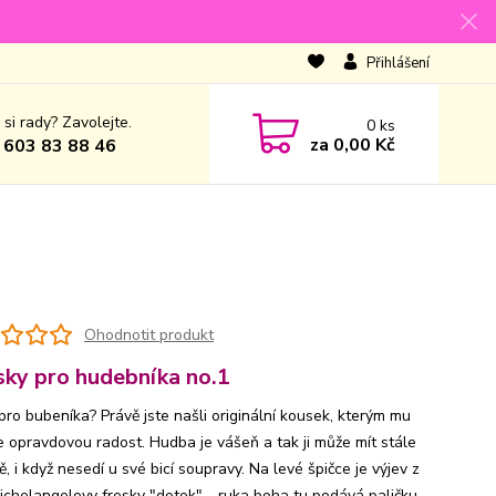
Přihlášení
 si rady? Zavolejte.
0
ks
za
0,00 Kč
 603 83 88 46
Ohodnotit produkt
sky pro hudebníka no.1
pro bubeníka? Právě jste našli originální kousek, kterým mu
e opravdovou radost. Hudba je vášeň a tak ji může mít stále
ě, i když nesedí u své bicí soupravy. Na levé špičce je výjev z
Michelangelovy fresky "dotek" - ruka boha tu podává paličku