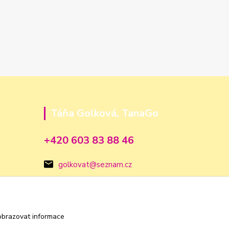
Táňa Golková, TanaGo
+420 603 83 88 46
golkovat@seznam.cz
obrazovat informace