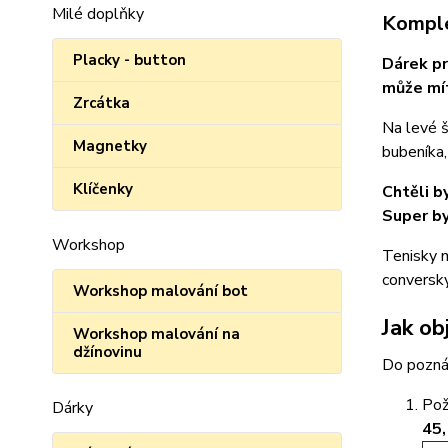
Milé doplňky
Komple
Placky - button
Dárek pr
může mít
Zrcátka
Na levé š
Magnetky
bubeníka,
Klíčenky
Chtěli b
Super by 
Workshop
Tenisky m
conversky
Workshop malování bot
Jak ob
Workshop malování na
džínovinu
Do pozná
Po
Dárky
45