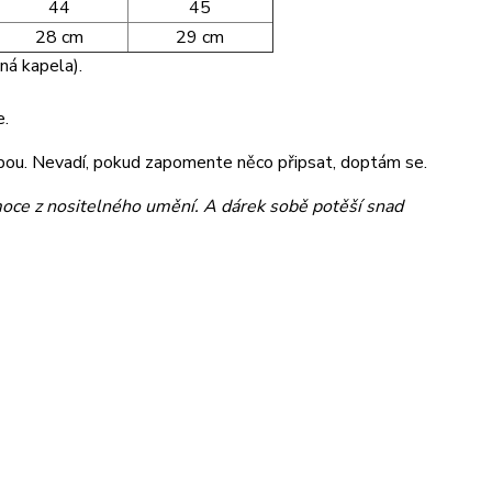
44
45
28 cm
29 cm
ná kapela).
e.
bou. Nevadí, pokud zapomente něco připsat, doptám se.
moce z nositelného umění. A dárek sobě potěší snad