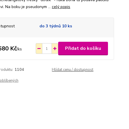
i. Na boku je pseudonym ...
celý popis
tupnost
do 3 týdnů 10 ks
680 Kč
Přidat do košíku
/
ks
roduktu:
1104
Hlídat cenu / dostupnost
oblíbených