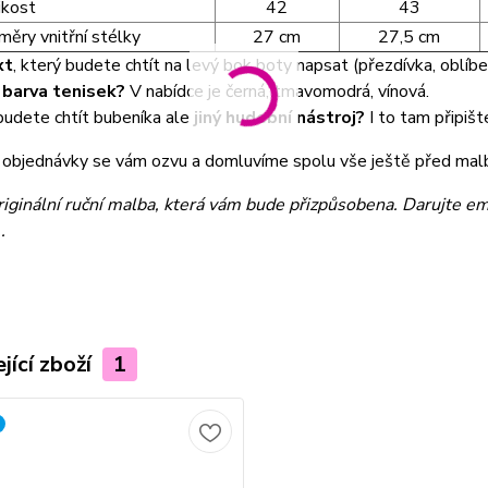
ikost
42
43
měry vnitřní stélky
27 cm
27,5 cm
xt
, který budete chtít na levý bok boty napsat (přezdívka, oblíbe
á
barva tenisek?
V nabídce je černá, tmavomodrá, vínová.
udete chtít bubeníka ale
jiný hudební nástroj?
I to tam připišt
tí objednávky se vám ozvu a domluvíme spolu vše ještě před mal
originální ruční malba, která vám bude přizpůsobena. Darujte e
.
jící zboží
1