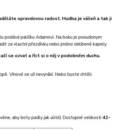
uděláte opravdovou radost. Hudba je vášeň a tak ji
ha tu podává paličku Adamovi. Na boku je pseudonym
adit za vlastní přezdívku nebo jméno oblíbené kapely.
ačí se ozvat a říct si o něj v podobném duchu.
pě. Vínové se už nevyrábí. Nebo byste chtěli
víme, aby boty padly jak ulité) Dostupné velikosti
42-