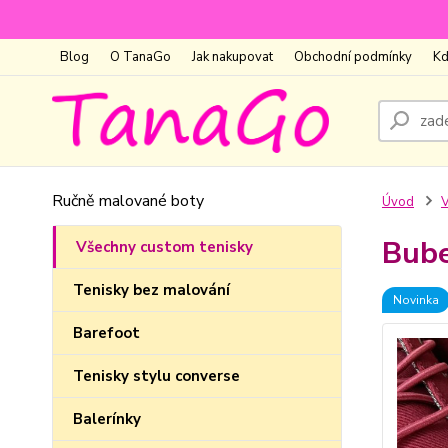
Blog
O TanaGo
Jak nakupovat
Obchodní podmínky
Kd
Ručně malované boty
Úvod
V
Bube
Všechny custom tenisky
Tenisky bez malování
Novinka
Barefoot
Tenisky stylu converse
Balerínky