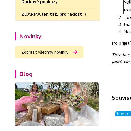
Dárkové poukazy
vel
roz
ZDARMA Jen tak, pro radost :)
Te
Jin
Neb
Novinky
Po přije
Zobrazit všechny novinky
Toto je 
ještě víc..
Blog
Souvise
Novinka