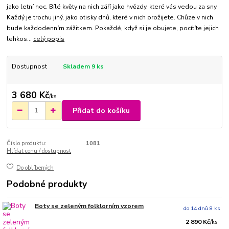
jako letní noc. Bílé květy na nich září jako hvězdy, které vás vedou za sny.
Každý je trochu jiný, jako otisky dnů, které v nich prožijete. Chůze v nich
bude každodenním zážitkem. Pokaždé, když si je obujete, pocítíte jejich
lehkos...
celý popis
Dostupnost
Skladem 9 ks
3 680 Kč
/
ks
Přidat do košíku
Číslo produktu:
1081
Hlídat cenu / dostupnost
Do oblíbených
Podobné produkty
Boty se zeleným folklorním vzorem
do 14 dnů 8 ks
2 890 Kč
/
ks