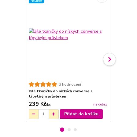
Novinka
3 hodnocení
Bílé tkaničky do nízkých converse s
Riflová bund
třpytivým průvlekem
239 Kč
1 880 Kč
na dotaz
/
ks
Přidat do košíku