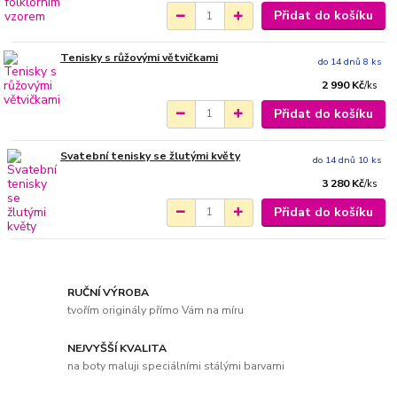
Přidat do košíku
Tenisky s růžovými větvičkami
do 14 dnů 8 ks
2 990 Kč
/
ks
Přidat do košíku
Svatební tenisky se žlutými květy
do 14 dnů 10 ks
3 280 Kč
/
ks
Přidat do košíku
RUČNÍ VÝROBA
tvořím originály přímo Vám na míru
NEJVYŠŠÍ KVALITA
na boty maluji speciálními stálými barvami