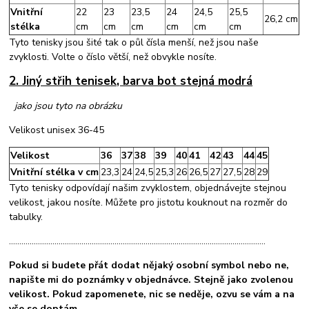
Vnitřní
22
23
23,5
24
24,5
25,5
26,2 cm
stélka
cm
cm
cm
cm
cm
cm
Tyto tenisky jsou šité tak o půl čísla menší, než jsou naše
zvyklosti. Volte o číslo větší, než obvykle nosíte.
2. Jiný střih tenisek, barva bot stejná modrá
jako jsou tyto na obrázku
Velikost unisex 36-45
Velikost
36
37
38
39
40
41
42
43
44
45
Vnitřní stélka v cm
23,3
24
24,5
25,3
26
26,5
27
27,5
28
29
Tyto tenisky odpovídají našim zvyklostem, objednávejte stejnou
velikost, jakou nosíte. Můžete pro jistotu kouknout na rozměr do
tabulky.
............................................................................................................................
Pokud si budete přát dodat nějaký osobní symbol nebo ne,
napište mi do poznámky v objednávce. Stejně jako zvolenou
velikost. Pokud zapomenete, nic se neděje, ozvu se vám a na
vše se doptám.