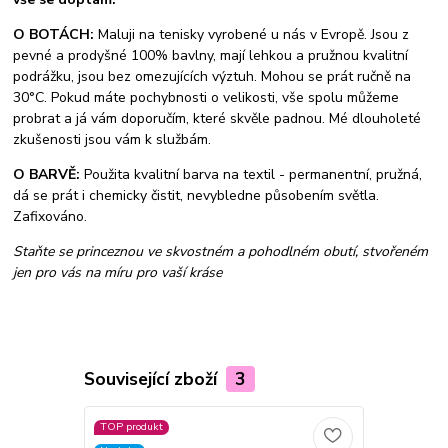
O BOTÁCH:
Maluji na tenisky vyrobené u nás v Evropě. Jsou z
pevné a prodyšné 100% bavlny, mají lehkou a pružnou kvalitní
podrážku, jsou bez omezujících výztuh. Mohou se prát ručně na
30°C. Pokud máte pochybnosti o velikosti, vše spolu můžeme
probrat a já vám doporučím, které skvěle padnou. Mé dlouholeté
zkušenosti jsou vám k službám.
O BARVĚ:
Použita kvalitní barva na textil - permanentní, pružná,
dá se prát i chemicky čistit, nevybledne působením světla.
Zafixováno.
Staňte se princeznou ve skvostném a pohodlném obutí, stvořeném
jen pro vás na míru pro vaší kráse
Související zboží
3
TOP produkt
Novinka