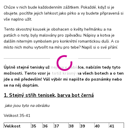
Chůze v nich bude každodenním zážitkem. Pokaždé, když si je
obujete, pocítíte jejich lehkost jako pírko a vy budete připravená si
vše naplno užít.
Tento skvostný kousek je obohacen o květy heřmánku a na
patách o noty, byly malovány pro zpěvačku. Nápisy a kotva je
dalším niterným symbolem pro konkrétní romantickou duši. A co
místo nich mohu vytvořit na míru pro tebe? Napiš si o své přání.
.............................................................................................................................
Úplně stejné tenisky už nejsou v nabídce, nabízím tedy tyto
možnosti. Tento vzor je totiž krásný na všech botech a o ten
jde u mě především! Váš výběr mi napište do poznámky nebo
se na něj doptám.
1. Stejný střih tenisek, barva bot černá
jako jsou tyto na obrázku
Velikost 35-41
Velikost
35
36
37
38
39
40
41