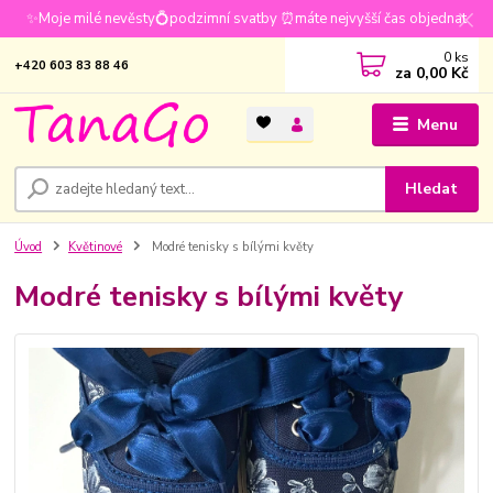
✨Moje milé nevěsty💍podzimní svatby ⏰máte nejvyšší čas objednat
0
ks
+420 603 83 88 46
za
0,00 Kč
Menu
Hledat
Úvod
Květinové
Modré tenisky s bílými květy
Modré tenisky s bílými květy