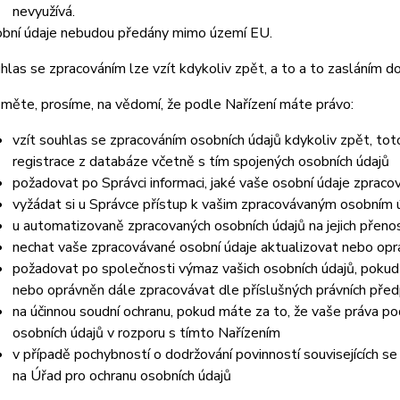
nevyužívá.
bní údaje nebudou předány mimo území EU.
hlas se zpracováním lze vzít kdykoliv zpět, a to a to zasláním do
měte, prosíme, na vědomí, že podle Nařízení máte právo:
vzít souhlas se zpracováním osobních údajů kdykoliv zpět, to
registrace z databáze včetně s tím spojených osobních údajů
požadovat po Správci informaci, jaké vaše osobní údaje zpraco
vyžádat si u Správce přístup k vašim zpracovávaným osobním ú
u automatizovaně zpracovaných osobních údajů na jejich přeno
nechat vaše zpracovávané osobní údaje aktualizovat nebo opra
požadovat po společnosti výmaz vašich osobních údajů, pokud 
nebo oprávněn dále zpracovávat dle příslušných právních před
na účinnou soudní ochranu, pokud máte za to, že vaše práva po
osobních údajů v rozporu s tímto Nařízením
v případě pochybností o dodržování povinností souvisejících s
na Úřad pro ochranu osobních údajů