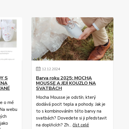
12
.
12
.
2024
Y S
Barva roku 2025: MOCHA
ENA
MOUSSE A JEJÍ KOUZLO NA
VANÉ
SVATBÁCH
Mocha Mousse je odstín, který
se o mé
dodává pocit tepla a pohody. Jak je
! Na webu
to s kombinováním této barvy na
mých
svatbách? Dovedete si ji představit
jako
na doplňcích? Zh...
číst celé