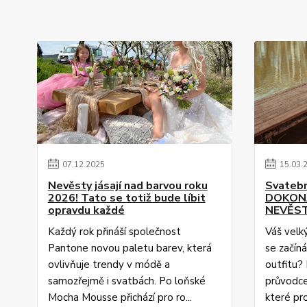
07
.
12
.
2025
15
.
03
.
Nevěsty jásají nad barvou roku
Svatebn
2026! Tato se totiž bude líbit
DOKONA
opravdu každé
NEVĚS
Každý rok přináší společnost
Váš velk
Pantone novou paletu barev, která
se začín
ovlivňuje trendy v módě a
outfitu? 
samozřejmě i svatbách. Po loňské
průvodce
Mocha Mousse přichází pro ro...
které pro