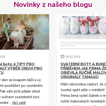
Novinky z našeho blogu
2025
06
.
02
.
2025
í boty: 4 TIPY PRO
SVATEBNÍ BOTY A BUND
LÝ VÝBĚR OBUVI PRO
PŘÍBĚHEM: JAK PRIMA Ž
TU
OBJEVILA RUČNĚ MALO
ORIGINÁLY TANAGO
ý den se kvapem blíží a vy
Mám obrovskou radost, že 
áte poohlížet po vysněném
tvorbě opět píše v médiích
Pak vám jistě přijde vhod
Prima žena vyšel článek o 
 světem svatebních bot,
ručně malovaných teniskách 
mění ...
číst celé