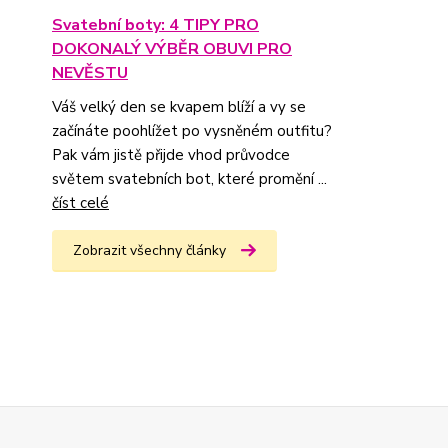
Svatební boty: 4 TIPY PRO
DOKONALÝ VÝBĚR OBUVI PRO
NEVĚSTU
Váš velký den se kvapem blíží a vy se
začínáte poohlížet po vysněném outfitu?
Pak vám jistě přijde vhod průvodce
světem svatebních bot, které promění ...
číst celé
Zobrazit všechny články