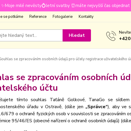
✨Moje milé nevěsty💍letní svatby ⏰máte nejvyšší čas objednat
e se potkáme
Reference
Fotogalerie
Kontakty
Nevíte
Hledat
+420
ouhlas se zpracováním osobních údajů pro účely registrace uživatelského ú
las se zpracováním osobních úda
atelského účtu
lujete tímto souhlas Taťáně Golkové, TanaGo se sídlem
nostenského úřadu v Ostravě, (dále jen
„Správce“
), aby ve 
6/679 o ochraně fyzických osob v souvislosti se zpracováním os
rnice 95/46/ES (obecné nařízení o ochraně osobních údajů) (dál