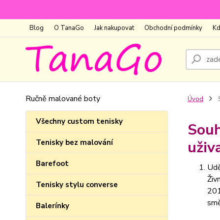
Blog
O TanaGo
Jak nakupovat
Obchodní podmínky
Kd
Ručně malované boty
Úvod
S
Všechny custom tenisky
Souh
Tenisky bez malování
uživ
Barefoot
Udě
Živ
Tenisky stylu converse
201
smě
Balerínky