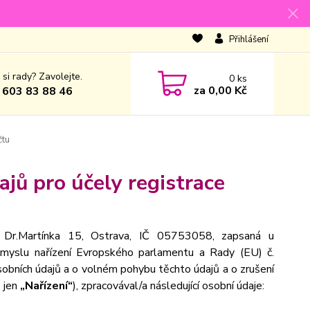
Přihlášení
 si rady? Zavolejte.
0
ks
za
0,00 Kč
 603 83 88 46
čtu
jů pro účely registrace
 Dr.Martínka 15, Ostrava, IČ 05753058, zapsaná u
smyslu nařízení Evropského parlamentu a Rady (EU) č.
obních údajů a o volném pohybu těchto údajů a o zrušení
e jen
„Nařízení“
), zpracovával/a následující osobní údaje: