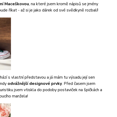
ní Maceškovou
, na které jsem kromě nápisů se jmény
de říkat - až si je jako dárek od své svědkyně rozbalí!
ází s vlastní představou a já mám tu výsadu její sen
jindy
odvážnější designové prvky
. Před časem jsem
 turistiku jsem vtiskla do podoby postaviček na špičkách a
doucího manžela!