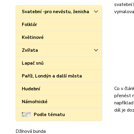
svatební 
vymaloval
Svatební -pro nevěstu, ženicha
Folklór
Květinové
Zvířata
Lapač snů
Paříž, Londýn a další města
Co v člán
Hudební
přenést n
Námořnické
například
dál je do
Podle tématu
Džínová bunda