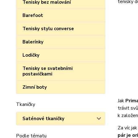
tenisky d
Tenisky bez malování
Barefoot
Tenisky stylu converse
Balerínky
Lodičky
Tenisky se svatebními
postavičkami
Zimní boty
Jak
Prim
Tkaničky
trávit sv
k založen
Saténové tkaničky
Za víc ja
pár je o
Podle tématu