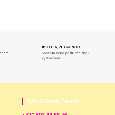
JISTOTA, ŽE PADNOU
ředem
poradím nebo pošlu tenisky k
vyzkoušení
Táňa Golková, TanaGo
+420 603 83 88 46