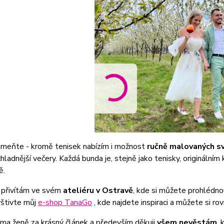
meňte - kromě tenisek nabízím i možnost
ručně malovaných s
 chladnější večery. Každá bunda je, stejně jako tenisky, origináln
ě.
 přivítám ve svém
ateliéru v Ostravě
, kde si můžete prohlédno
štivte můj
e-shop TanaGo
, kde najdete inspiraci a můžete si r
ima ženě za krásný článek a především děkuji
všem nevěstám
, 