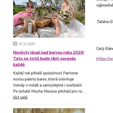
výjimečn
Taťána G
07.12.2025
Celý člán
Nevěsty jásají nad barvou roku 2026!
Tato se totiž bude líbit opravdu
https://w
každé
Každý rok přináší společnost Pantone
novou paletu barev, která ovlivňuje
trendy v módě a samozřejmě i svatbách.
Po loňské Mocha Mousse přichází pro ro...
číst celé