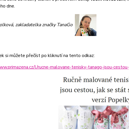
ého dne.
olková, zakladatelka značky TanaGo
ek si můžete přečíst po kliknutí na tento odkaz:
ww.primazena.cz/l/rucne-malovane-tenisky-tanago-jsou-cestou-j