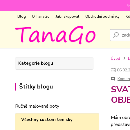
✨
Blog
O TanaGo
Jak nakupovat
Obchodní podmínky
Kd
Úvod
Kategorie blogu
06
.
02
.
Koment
Štítky blogu
SVA
OBJ
Ručně malované boty
Mám obrov
Všechny custom tenisky
představ