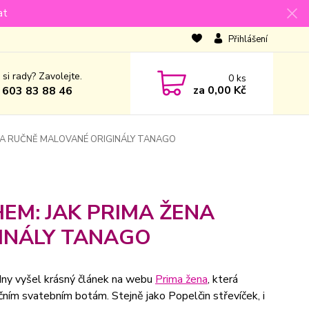
at
Přihlášení
 si rady? Zavolejte.
0
ks
za
0,00 Kč
 603 83 88 46
ILA RUČNĚ MALOVANÉ ORIGINÁLY TANAGO
HEM: JAK PRIMA ŽENA
INÁLY TANAGO
dny vyšel krásný článek na webu
Prima žena
, která
čním svatebním botám. Stejně jako Popelčin střevíček, i