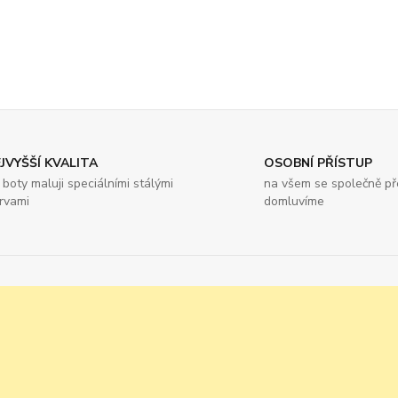
JVYŠŠÍ KVALITA
OSOBNÍ PŘÍSTUP
 boty maluji speciálními stálými
na všem se společně p
rvami
domluvíme