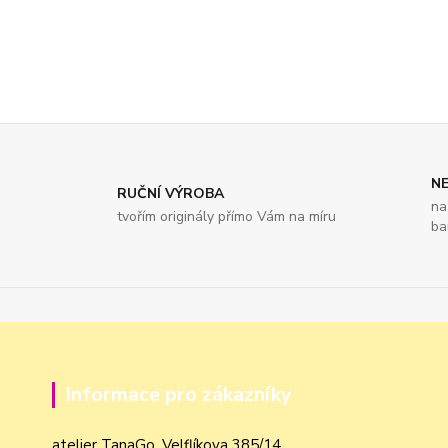
NE
RUČNÍ VÝROBA
na
tvořím originály přímo Vám na míru
ba
Informace pro zákazníky
atelier TanaGo, Velflíkova 385/14,