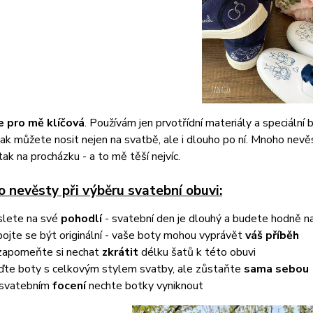
je pro mě klíčová
. Používám jen prvotřídní materiály a speciální 
ak můžete nosit nejen na svatbě, ale i dlouho po ní. Mnoho nevěst
tak na procházku - a to mě těší nejvíc.
o nevěsty při výběru svatební obuvi:
lete na své
pohodlí
- svatební den je dlouhý a budete hodně n
ojte se být originální - vaše boty mohou vyprávět
váš příběh
apomeňte si nechat
zkrátit
délku šatů k této obuvi
ďte boty s celkovým stylem svatby, ale zůstaňte
sama sebou
 svatebním
focení
nechte botky vyniknout