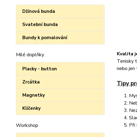
Džínová bunda
Svatební bunda
Bundy k pomalování
Kvalita 
Milé doplňky
Tenisky t
nebo jen 
Placky - button
Zrcátka
Tipy pr
Magnetky
Mys
Neb
Klíčenky
Nez
Sla
Při
Workshop