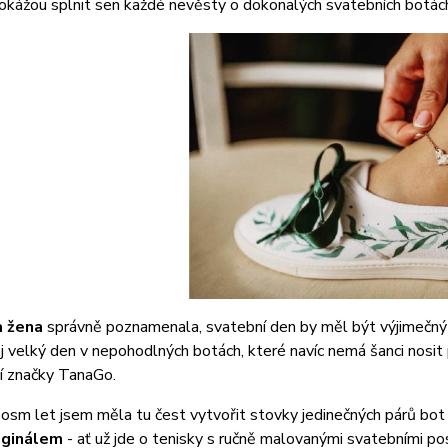
okážou splnit sen každé nevěsty o dokonalých svatebních botác
a žena
správně poznamenala, svatební den by měl být výjimečný
ůj velký den v nepohodlných botách, které navíc nemá šanci nos
í značky TanaGo.
k osm let jsem měla tu čest vytvořit stovky jedinečných párů bot 
riginálem
- ať už jde o tenisky s ručně malovanými svatebními po