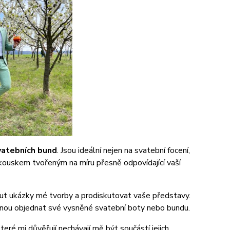
vatebních bund
. Jsou ideální nejen na svatební focení,
ím kouskem tvořeným na míru přesně odpovídající vaší
ut ukázky mé tvorby a prodiskutovat vaše představy.
ovnou objednat své vysněné svatební boty nebo bundu.
které mi důvěřují nechávají mě být součástí jejich