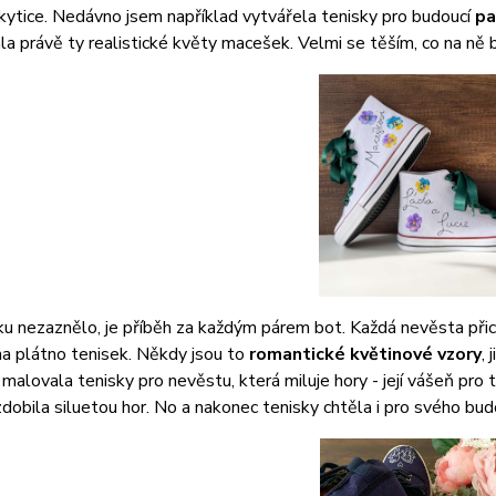
kytice. Nedávno jsem například vytvářela tenisky pro budoucí
pa
a právě ty realistické květy macešek. Velmi se těším, co na ně bu
ku nezaznělo, je příběh za každým párem bot. Každá nevěsta přich
a plátno tenisek. Někdy jsou to
romantické květinové vzory
, 
 malovala tenisky pro nevěstu, která miluje hory - její vášeň pro
zdobila siluetou hor. No a nakonec tenisky chtěla i pro svého bu