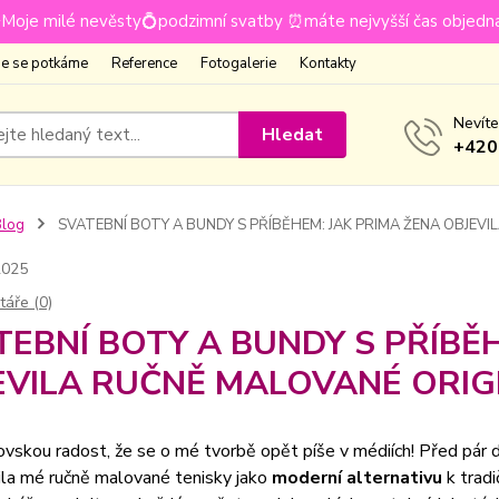
Moje milé nevěsty💍podzimní svatby ⏰máte nejvyšší čas objedn
e se potkáme
Reference
Fotogalerie
Kontakty
Nevíte
Hledat
+420
Blog
SVATEBNÍ BOTY A BUNDY S PŘÍBĚHEM: JAK PRIMA ŽENA OBJEV
2025
áře (0)
TEBNÍ BOTY A BUNDY S PŘÍBĚ
EVILA RUČNĚ MALOVANÉ ORIG
skou radost, že se o mé tvorbě opět píše v médiích! Před pár 
ila mé ručně malované tenisky jako
moderní alternativu
k tradi