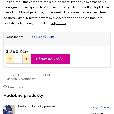
Pro ženicha - tmavě modré tenisky s decentní kresbou novomanželů a
monogramem na špičkách. Vzadu na patách je datum svatby. Doplňková
barva k bílé barvě je vínová, mohu zaměnit za jakoukoliv jinou, na které
se domluvíme. K těmto botám byly vytvořeny obdobné do páru pro
nevěstu, celý pár najdete zde....
celý popis
Dostupnost
do 14 dnů 10 ks
1 790 Kč
/
ks
Přidat do košíku
Číslo produktu:
2153
Hlídat cenu / dostupnost
Do oblíbených
Podobné produkty
Svatební tenisky pánské
do 3 týdnů 10 ks