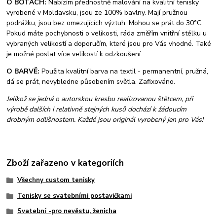
O BOTÁCH:
Nabízím přednostně malování na kvalitní tenisky
vyrobené v Moldavsku, jsou ze 100% bavlny. Mají pružnou
podrážku, jsou bez omezujících výztuh. Mohou se prát do 30°C.
Pokud máte pochybnosti o velikosti, ráda změřím vnitřní stélku u
vybraných velikostí a doporučím, které jsou pro Vás vhodné. Také
je možné poslat více velikostí k odzkoušení.
O BARVĚ:
Použita kvalitní barva na textil - permanentní, pružná,
dá se prát, nevybledne působením světla. Zafixováno.
Jelikož se jedná o autorskou kresbu realizovanou štětcem, při
výrobě dalších i relativně stejných kusů dochází k žádoucím
drobným odlišnostem. Každé jsou originál vyrobený jen pro Vás!
Zboží zařazeno v kategoriích
Všechny custom tenisky
Tenisky se svatebními postavičkami
Svatební -pro nevěstu, ženicha