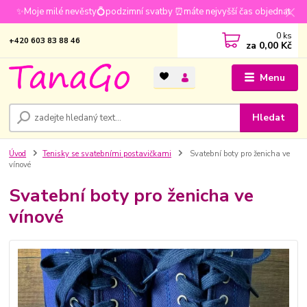
✨Moje milé nevěsty💍podzimní svatby ⏰máte nejvyšší čas objednat
0
ks
+420 603 83 88 46
za
0,00 Kč
Menu
Hledat
Úvod
Tenisky se svatebními postavičkami
Svatební boty pro ženicha ve
vínové
Svatební boty pro ženicha ve
vínové