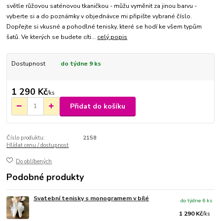
světle růžovou saténovou tkaničkou - můžu vyměnit za jinou barvu -
vyberte si a do poznámky v objednávce mi připište vybrané číslo.
Dopřejte si vkusné a pohodlné tenisky, které se hodí ke všem typům
šatů. Ve kterých se budete cíti...
celý popis
Dostupnost
do týdne 9 ks
1 290 Kč
/
ks
Přidat do košíku
Číslo produktu:
2158
Hlídat cenu / dostupnost
Do oblíbených
Podobné produkty
Svatební tenisky s monogramem v bílé
do týdne 6 ks
1 290 Kč
/
ks