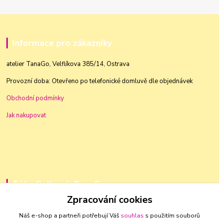
Informace pro zákazníky
atelier TanaGo, Velflíkova 385/14, Ostrava
Provozní doba: Otevřeno po telefonické domluvě dle objednávek
Obchodní podmínky
Jak nakupovat
Táňa Golková, TanaGo
Zpracování cookies
+420 603 83 88 46
Náš e-shop a partneři potřebují Váš
souhlas
s použitím souborů