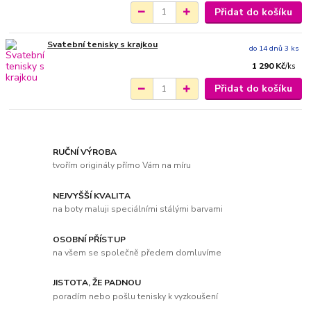
Přidat do košíku
Svatební tenisky s krajkou
do 14 dnů 3 ks
1 290 Kč
/
ks
Přidat do košíku
RUČNÍ VÝROBA
tvořím originály přímo Vám na míru
NEJVYŠŠÍ KVALITA
na boty maluji speciálními stálými barvami
OSOBNÍ PŘÍSTUP
na všem se společně předem domluvíme
JISTOTA, ŽE PADNOU
poradím nebo pošlu tenisky k vyzkoušení