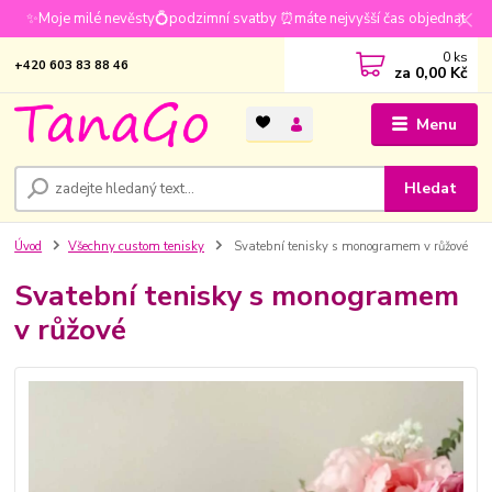
✨Moje milé nevěsty💍podzimní svatby ⏰máte nejvyšší čas objednat
0
ks
+420 603 83 88 46
za
0,00 Kč
Menu
Hledat
Úvod
Všechny custom tenisky
Svatební tenisky s monogramem v růžové
Svatební tenisky s monogramem
v růžové