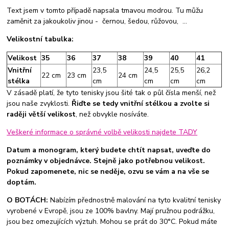
Text jsem v tomto případě napsala tmavou modrou. Tu můžu
zaměnit za jakoukoliv jinou - černou, šedou, růžovou, ...
Velikostní tabulka:
Velikost
35
36
37
38
39
40
41
Vnitřní
23,5
24,5
25,5
26,2
22 cm
23 cm
24 cm
stélka
cm
cm
cm
cm
V zásadě platí, že tyto tenisky jsou šité tak o půl čísla menší, než
jsou naše zvyklosti.
Řiďte se tedy vnitřní stélkou a zvolte si
raději větší velikost
, než obvykle nosíváte.
Veškeré informace o správné volbě velikosti najdete TADY
Datum a monogram, který budete chtít napsat, uveďte do
poznámky v objednávce. Stejně jako potřebnou velikost.
Pokud zapomenete, nic se neděje, ozvu se vám a na vše se
doptám.
O BOTÁCH:
Nabízím přednostně malování na tyto kvalitní tenisky
vyrobené v Evropě, jsou ze 100% bavlny. Mají pružnou podrážku,
jsou bez omezujících výztuh. Mohou se prát do 30°C. Pokud máte