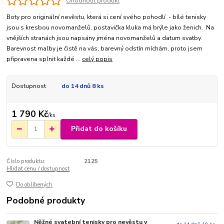
Ohodnotit produkt
Boty pro originální nevěstu, která si cení svého pohodlí - bílé tenisky
jsou s kresbou novomanželů, postavička kluka má brýle jako ženich. Na
vnějších stranách jsou napsány jména novomanželů a datum svatby.
Barevnost malby je čistě na vás, barevný odstín míchám, proto jsem
připravena splnit každé ...
celý popis
Dostupnost
do 14 dnů 8 ks
1 790 Kč
/
ks
Přidat do košíku
Číslo produktu:
2125
Hlídat cenu / dostupnost
Do oblíbených
Podobné produkty
Něžné svatební tenisky pro nevěstu v