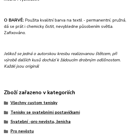
O BARVĚ:
Použita kvalitní barva na textil - permanentní, pružná,
dá se prát i chemicky čistit, nevybledne působením světla.
Zafixováno.
Jelikož se jedná o autorskou kresbu realizovanou štětcem, při
výrobě dalších kusů dochází k žádoucím drobným odlišnostem.
Každé jsou originál
Zboží zařazeno v kategoriích
Všechny custom tenisky
Tenisky se svatebními postavičkami
Svatební -pro nevěstu, ženicha
Pro nevěstu