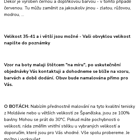
Dekor je vyroben černou a doplňkovou barvou - v tomto případě
červenou. Tu můžu zaměnit za jakoukoliv jinou - zlatou, růžovou,
modrou, ...
Velikost 35-41 a i větší jsou možné - Vaši obvyklou velikost
napište do poznámky
Vzor na boty maluji štětcem "na míru", po uskutečnění
objednávky Vás kontaktuji a dohodneme se blíže na vzoru,
barvách a době dodání. Obuv bude namalována přímo pro
Vás.
O BOTÁCH:
Nabízím přednostně malování na tyto kvalitní tenisky
z Moldávie nebo u větších velikostí ze Španělska, jsou ze 100%
bavlny. Mohou se prát do 30°C. Pokud máte pochybnosti o
velikosti, ráda změřím vnitřní stélku u vybraných velikostí a
doporučím, které jsou pro Vás vhodné. Vše spolu probereme. Je
možno i vyzkoušet.