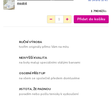
do 14 dnů 10 ks
modré
1 790 Kč
/
ks
Přidat do košíku
RUČNÍ VÝROBA
tvořím originály přímo Vám na míru
NEJVYŠŠÍ KVALITA
na boty maluji speciálními stálými barvami
OSOBNÍ PŘÍSTUP
na všem se společně předem domluvíme
JISTOTA, ŽE PADNOU
poradím nebo pošlu tenisky k vyzkoušení