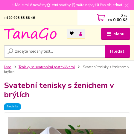
✨Moje milé nevěsty💍letní svatby ⏰máte nejvyšší čas objednat
0
ks
+420 603 83 88 46
za
0,00 Kč
Menu
Hledat
Úvod
Tenisky se svatebními postavičkami
Svatební tenisky s ženichem v
brýlích
Svatební tenisky s ženichem v
brýlích
Novinka