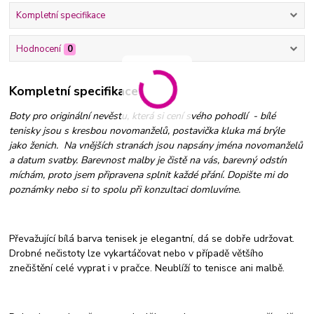
Kompletní specifikace
Hodnocení
0
Kompletní specifikace
Boty pro originální nevěstu, která si cení svého pohodlí - bílé
tenisky jsou s kresbou novomanželů, postavička kluka má brýle
jako ženich. Na vnějších stranách jsou napsány jména novomanželů
a datum svatby. Barevnost malby je čistě na vás, barevný odstín
míchám, proto jsem připravena splnit každé přání. Dopište mi do
poznámky nebo si to spolu při konzultaci domluvíme.
Převažující bílá barva tenisek je elegantní, dá se dobře udržovat.
Drobné nečistoty lze vykartáčovat nebo v případě většího
znečištění celé vyprat i v pračce. Neublíží to tenisce ani malbě.