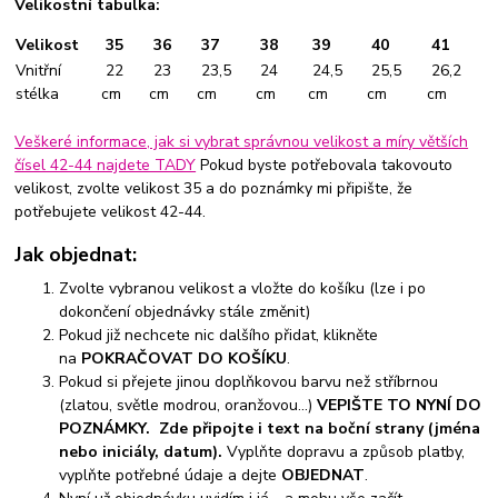
Velikostní tabulka:
Velikost
35
36
37
38
39
40
41
Vnitřní
22
23
23,5
24
24,5
25,5
26,2
stélka
cm
cm
cm
cm
cm
cm
cm
Veškeré informace, jak si vybrat správnou velikost a míry větších
čísel 42-44 najdete TADY
Pokud byste potřebovala takovouto
velikost, zvolte velikost 35 a do poznámky mi připište, že
potřebujete velikost 42-44.
Jak objednat:
Zvolte vybranou velikost a vložte do košíku (lze i po
dokončení objednávky stále změnit)
Pokud již nechcete nic dalšího přidat, klikněte
na
POKRAČOVAT DO KOŠÍKU
.
Pokud si přejete jinou doplňkovou barvu než stříbrnou
(zlatou, světle modrou, oranžovou...)
VEPIŠTE TO NYNÍ DO
POZNÁMKY. Zde připojte i text na boční strany (jména
nebo iniciály, datum).
Vyplňte dopravu a způsob platby,
vyplňte potřebné údaje a dejte
OBJEDNAT
.