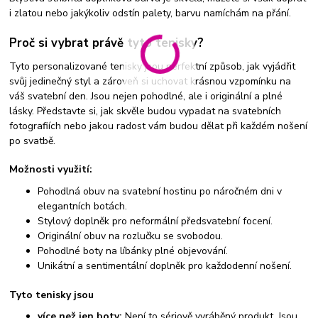
i zlatou nebo jakýkoliv odstín palety, barvu namíchám na přání.
Proč si vybrat právě tyto tenisky?
Tyto personalizované tenisky jsou perfektní způsob, jak vyjádřit
svůj jedinečný styl a zároveň si uchovat krásnou vzpomínku na
váš svatební den. Jsou nejen pohodlné, ale i originální a plné
lásky. Představte si, jak skvěle budou vypadat na svatebních
fotografiích nebo jakou radost vám budou dělat při každém nošení
po svatbě.
Možnosti využití:
Pohodlná obuv na svatební hostinu po náročném dni v
elegantních botách.
Stylový doplněk pro neformální předsvatební focení.
Originální obuv na rozlučku se svobodou.
Pohodlné boty na líbánky plné objevování.
Unikátní a sentimentální doplněk pro každodenní nošení.
Tyto tenisky jsou
více než jen boty:
Není to sériově vyráběný produkt. Jsou