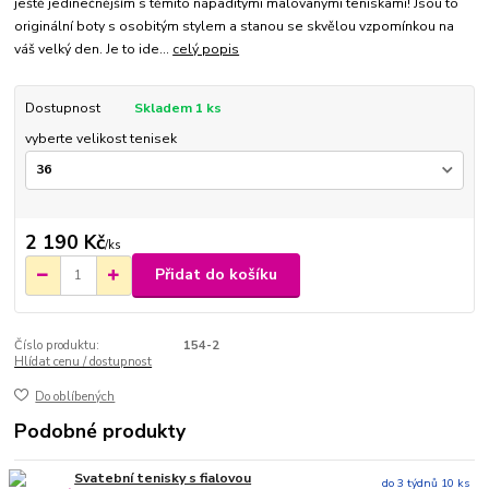
ještě jedinečnějším s těmito nápaditými malovanými teniskami! Jsou to
originální boty s osobitým stylem a stanou se skvělou vzpomínkou na
váš velký den. Je to ide...
celý popis
Dostupnost
Skladem 1 ks
vyberte velikost tenisek
2 190 Kč
/
ks
Přidat do košíku
Číslo produktu:
154-2
Hlídat cenu / dostupnost
Do oblíbených
Podobné produkty
Svatební tenisky s fialovou
do 3 týdnů 10 ks