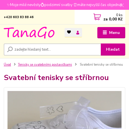
✨Moje milé nevěsty💍podzimní svatby ⏰máte nejvyšší čas objednat
0
ks
+420 603 83 88 46
za
0,00 Kč
Menu
Hledat
Úvod
Tenisky se svatebními postavičkami
Svatební tenisky se stříbrnou
Svatební tenisky se stříbrnou