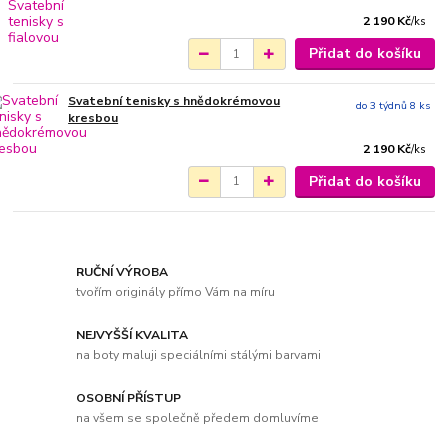
2 190 Kč
/
ks
Přidat do košíku
Svatební tenisky s hnědokrémovou
do 3 týdnů 8 ks
kresbou
2 190 Kč
/
ks
Přidat do košíku
RUČNÍ VÝROBA
tvořím originály přímo Vám na míru
NEJVYŠŠÍ KVALITA
na boty maluji speciálními stálými barvami
OSOBNÍ PŘÍSTUP
na všem se společně předem domluvíme