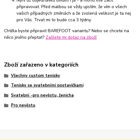
Nyní už objednávku uvidím i já - a mohu vše začít
připravovat. Před malbou se vždy ujistím, že vím o všech
vašich případných změnách a že zvolená velikost je ta nej
pro Vás. Trvat mi to bude cca 3 týdny.
Chtěla byste připravit BAREFOOT variantu? Nebo se chcete na
něco jiného přeptat?
Zašlete mi dotaz na zboží
Zboží zařazeno v kategoriích
Všechny custom tenisky
Tenisky se svatebními postavičkami
Svatební -pro nevěstu, ženicha
Pro nevěstu