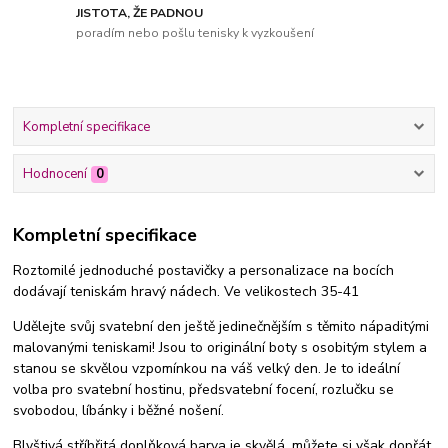
JISTOTA, ŽE PADNOU
poradím nebo pošlu tenisky k vyzkoušení
Kompletní specifikace
Hodnocení
0
Kompletní specifikace
Roztomilé jednoduché postavičky a personalizace na bocích
dodávají teniskám hravý nádech. Ve velikostech 35-41
Udělejte svůj svatební den ještě jedinečnějším s těmito nápaditými
malovanými teniskami! Jsou to originální boty s osobitým stylem a
stanou se skvělou vzpomínkou na váš velký den. Je to ideální
volba pro svatební hostinu, předsvatební focení, rozlučku se
svobodou, líbánky i běžné nošení.
Blyštivá stříbřitá doplňková barva je skvělá, můžete si však dopřát