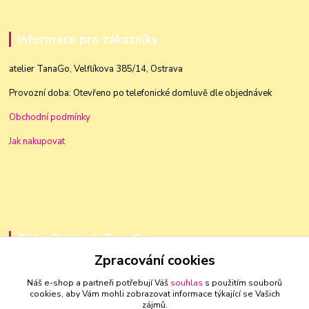
Informace pro zákazníky
atelier TanaGo, Velflíkova 385/14, Ostrava
Provozní doba: Otevřeno po telefonické domluvě dle objednávek
Obchodní podmínky
Jak nakupovat
Táňa Golková, TanaGo
Zpracování cookies
+420 603 83 88 46
Náš e-shop a partneři potřebují Váš
souhlas
s použitím souborů
cookies, aby Vám mohli zobrazovat informace týkající se Vašich
golkovat@seznam.cz
zájmů.