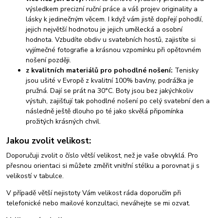
výsledkem precizní ruční práce a váš projev originality a
lásky k jedinečným věcem. I když vám jistě dopřejí pohodlí,
jejich největší hodnotou je jejich umělecká a osobní
hodnota. Vzbudíte obdiv u svatebních hostů, zajistíte si
vyjímečné fotografie a krásnou vzpomínku při opětovném
nošení později.
z kvalitních materiálů pro pohodlné nošení:
Tenisky
jsou ušité v Evropě z kvalitní 100% bavlny, podrážka je
pružná. Dají se prát na 30°C. Boty jsou bez jakýchkoliv
výstuh, zajišťují tak pohodlné nošení po celý svatební den a
následně ještě dlouho po té jako skvělá připomínka
prožitých krásných chvil.
Jakou zvolit velikost:
Doporučuji zvolit o číslo větší velikost, než je vaše obvyklá. Pro
přesnou orientaci si můžete změřit vnitřní stélku a porovnat ji s
velikostí v tabulce.
V případě větší nejistoty Vám velikost ráda doporučím při
telefonické nebo mailové konzultaci, neváhejte se mi ozvat.