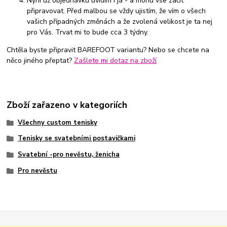
Nyní už objednávku uvidím i já - a mohu vše začít
připravovat. Před malbou se vždy ujistím, že vím o všech
vašich případných změnách a že zvolená velikost je ta nej
pro Vás. Trvat mi to bude cca 3 týdny.
Chtěla byste připravit BAREFOOT variantu? Nebo se chcete na
něco jiného přeptat?
Zašlete mi dotaz na zboží
Zboží zařazeno v kategoriích
Všechny custom tenisky
Tenisky se svatebními postavičkami
Svatební -pro nevěstu, ženicha
Pro nevěstu