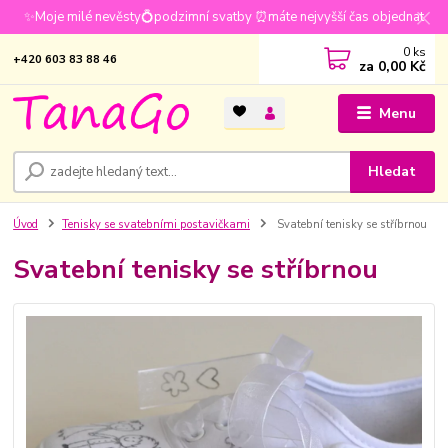
✨Moje milé nevěsty💍podzimní svatby ⏰máte nejvyšší čas objednat
0
ks
+420 603 83 88 46
za
0,00 Kč
Menu
Hledat
Úvod
Tenisky se svatebními postavičkami
Svatební tenisky se stříbrnou
Svatební tenisky se stříbrnou