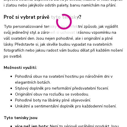
i zlatou nebo jakýkoliv odstín palety, barvu namíchám na přání.
Proč si vybrat právě tyto tenisky?
Tyto personalizované tenisky jsou perfektní způsob, jak vyjádřit
svůj jedinečný styl a zároveň si uchovat krásnou vzpomínku na
váš svatební den. Jsou nejen pohodlné, ale i originální a plné
lásky. Představte si, jak skvěle budou vypadat na svatebních
fotografiích nebo jakou radost vám budou dělat při každém nošení
po svatbě.
Možnosti využití:
Pohodlná obuv na svatební hostinu po náročném dni v
elegantních botách.
Stylový doplněk pro neformální předsvatební focení.
Originální obuv na rozlučku se svobodou.
Pohodlné boty na líbánky plné objevování.
Unikátní a sentimentální doplněk pro každodenní nošení.
Tyto tenisky jsou
více než jen boty:
Není to sériově vyráběný produkt. Jsou