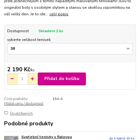
ještě jedinečnějším s těmito nápaditými malovanými teniskami! Jsou to
originální boty s osobitým stylem a stanou se skvělou vzpomínkou na
váš velký den. Je to ide...
celý popis
Dostupnost
Skladem 2 ks
vyberte velikost tenisek
2 190 Kč
/
ks
Přidat do košíku
Číslo produktu:
154-4
Hlídat cenu / dostupnost
Do oblíbených
Podobné produkty
Svatební tenisky s fialovou
do 3 týdnů 10 ks