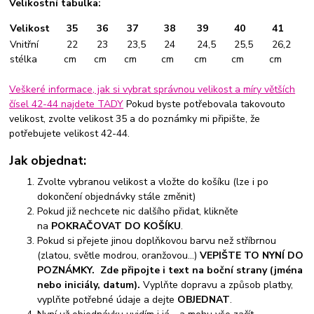
Velikostní tabulka:
Velikost
35
36
37
38
39
40
41
Vnitřní
22
23
23,5
24
24,5
25,5
26,2
stélka
cm
cm
cm
cm
cm
cm
cm
Veškeré informace, jak si vybrat správnou velikost a míry větších
čísel 42-44 najdete TADY
Pokud byste potřebovala takovouto
velikost, zvolte velikost 35 a do poznámky mi připište, že
potřebujete velikost 42-44.
Jak objednat:
Zvolte vybranou velikost a vložte do košíku (lze i po
dokončení objednávky stále změnit)
Pokud již nechcete nic dalšího přidat, klikněte
na
POKRAČOVAT DO KOŠÍKU
.
Pokud si přejete jinou doplňkovou barvu než stříbrnou
(zlatou, světle modrou, oranžovou...)
VEPIŠTE TO NYNÍ DO
POZNÁMKY. Zde připojte i text na boční strany (jména
nebo iniciály, datum).
Vyplňte dopravu a způsob platby,
vyplňte potřebné údaje a dejte
OBJEDNAT
.