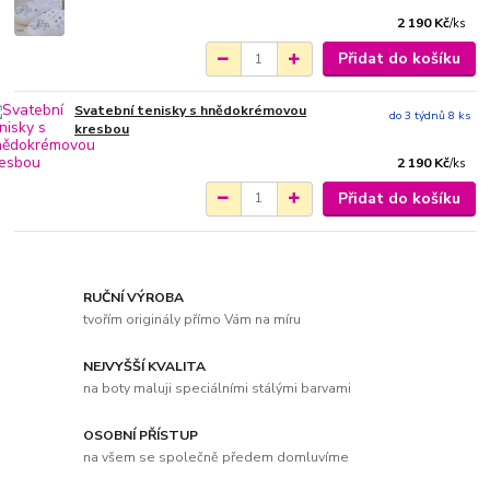
2 190 Kč
/
ks
Přidat do košíku
Svatební tenisky s hnědokrémovou
do 3 týdnů 8 ks
kresbou
2 190 Kč
/
ks
Přidat do košíku
RUČNÍ VÝROBA
tvořím originály přímo Vám na míru
NEJVYŠŠÍ KVALITA
na boty maluji speciálními stálými barvami
OSOBNÍ PŘÍSTUP
na všem se společně předem domluvíme