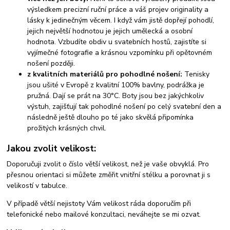
výsledkem precizní ruční práce a váš projev originality a
lásky k jedinečným věcem. I když vám jistě dopřejí pohodlí,
jejich největší hodnotou je jejich umělecká a osobní
hodnota. Vzbudíte obdiv u svatebních hostů, zajistíte si
vyjímečné fotografie a krásnou vzpomínku při opětovném
nošení později.
z kvalitních materiálů pro pohodlné nošení:
Tenisky
jsou ušité v Evropě z kvalitní 100% bavlny, podrážka je
pružná. Dají se prát na 30°C. Boty jsou bez jakýchkoliv
výstuh, zajišťují tak pohodlné nošení po celý svatební den a
následně ještě dlouho po té jako skvělá připomínka
prožitých krásných chvil.
Jakou zvolit velikost:
Doporučuji zvolit o číslo větší velikost, než je vaše obvyklá. Pro
přesnou orientaci si můžete změřit vnitřní stélku a porovnat ji s
velikostí v tabulce.
V případě větší nejistoty Vám velikost ráda doporučím při
telefonické nebo mailové konzultaci, neváhejte se mi ozvat.