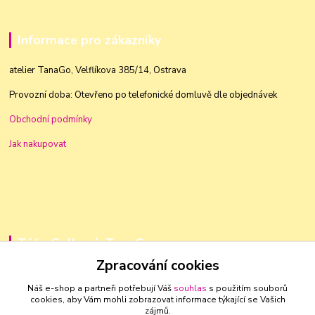
Informace pro zákazníky
atelier TanaGo, Velflíkova 385/14, Ostrava
Provozní doba: Otevřeno po telefonické domluvě dle objednávek
Obchodní podmínky
Jak nakupovat
Táňa Golková, TanaGo
Zpracování cookies
+420 603 83 88 46
Náš e-shop a partneři potřebují Váš
souhlas
s použitím souborů
cookies, aby Vám mohli zobrazovat informace týkající se Vašich
golkovat@seznam.cz
zájmů.