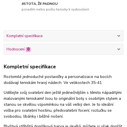
JISTOTA, ŽE PADNOU
poradím nebo pošlu tenisky k vyzkoušení
Kompletní specifikace
Hodnocení
0
Kompletní specifikace
Roztomilé jednoduché postavičky a personalizace na bocích
dodávají teniskám hravý nádech. Ve velikostech 35-41
Udělejte svůj svatební den ještě jedinečnějším s těmito nápaditými
malovanými teniskami! Jsou to originální boty s osobitým stylem a
stanou se skvělou vzpomínkou na váš velký den. Je to ideální
volba pro svatební hostinu, předsvatební focení, rozlučku se
svobodou, líbánky i běžné nošení.
Blyštivá stříbřitá doplňková barva je skvělá, můžete si však dopřát